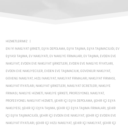
HIZMETLERIMIZ
EN IYI NAKLIYAT ŞIRKETI
,
EŞYA DEPOLAMA
,
EŞYA TAŞIMA
,
EŞYA TAŞIMACILIĞI
,
EV
EŞYASI TAŞIMA
,
EV NAKLIYATI
,
EV NAKLIYE FIRMALARI
,
EV TAŞIMA
,
EVDEN EVE
NAKLIYAT
,
EVDEN EVE NAKLIYAT ŞIRKETLERI
,
EVDEN EVE NAKLIYE FIYATLARI
,
EVDEN EVE NAKLIYECILER
,
EVDEN EVE TAŞIMACILIK
,
GÜVENILIR NAKLIYAT
,
GÜVENLI NAKLIYAT
,
HIZLI NAKLIYAT
,
NAKLIYAT FIRMALARI
,
NAKLIYAT FIRMASI
,
NAKLIYAT FIYATLARI
,
NAKLIYAT ŞIRKETLERI
,
NAKLIYAT ÜCRETLERI
,
NAKLIYE
FIRMASI
,
NAKLIYE HIZMETI
,
NAKLIYE ŞIRKETI
,
PROFESYONEL NAKLIYAT
,
PROFESYONEL NAKLIYAT HIZMETI
,
ŞEHIR IÇI EŞYA DEPOLAMA
,
ŞEHIR IÇI EŞYA
NAKLIYESI
,
ŞEHIR IÇI EŞYA TAŞIMA
,
ŞEHIR IÇI EŞYA TAŞIMA FIRMALARI
,
ŞEHIR
IÇI EŞYA TAŞIMACILIĞI
,
ŞEHIR IÇI EVDEN EVE NAKLIYAT
,
ŞEHIR IÇI EVDEN EVE
NAKLIYAT FIYATLARI
,
ŞEHIR IÇI HIZLI NAKLIYAT
,
ŞEHIR IÇI NAKLIYAT
,
ŞEHIR IÇI