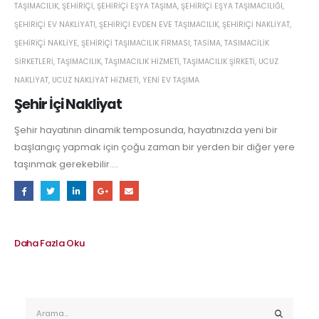
TAŞIMACILIK
,
ŞEHIRIÇI
,
ŞEHIRIÇI EŞYA TAŞIMA
,
ŞEHIRIÇI EŞYA TAŞIMACILIĞI
,
ŞEHIRIÇI EV NAKLIYATI
,
ŞEHIRIÇI EVDEN EVE TAŞIMACILIK
,
ŞEHIRIÇI NAKLIYAT
,
ŞEHIRIÇI NAKLIYE
,
ŞEHIRIÇI TAŞIMACILIK FIRMASI
,
TASIMA
,
TASIMACILIK
SIRKETLERI
,
TAŞIMACILIK
,
TAŞIMACILIK HIZMETI
,
TAŞIMACILIK ŞIRKETI
,
UCUZ
NAKLIYAT
,
UCUZ NAKLIYAT HIZMETI
,
YENI EV TAŞIMA
Şehir İçi Nakliyat
Şehir hayatının dinamik temposunda, hayatınızda yeni bir
başlangıç yapmak için çoğu zaman bir yerden bir diğer yere
taşınmak gerekebilir....
Daha Fazla Oku