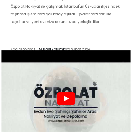
Özpolat Nakliyat ile çalışmak, İstanbul'un Üsküdar ilçesindeki
taşınma işlemimizi çok kolaylaştırdı. Eşyalarımızı titizlikle
taşıdılar ve yeni evimize sorunsuzca yerleştirdiler.
Kadir Korkmaz
-
Müşteri Yorumları
2 Şubat 2024
İstanbul'un Kadıköy ilçesindeki taşınma sürecimizde Özpolat
Nakliyat'ın hizmetlerinden faydalandık ve sonuçtan çok
mutluyuz. Eşyalarımızı özenle taşıdılar ve yeni evimize
güvenle…
Zeynep Koç
-
Müşteri Yorumları
2 Şubat 2024
Özpolat Nakliyat ile çalışmak, Gaziantep'ten Ankara'ya
taşınma işlemimizi oldukça kolaylaştırdı. Eşyalarımızı dikkatle
taşıdılar ve taşınma sürecimiz hızlı ve düzenliydi.