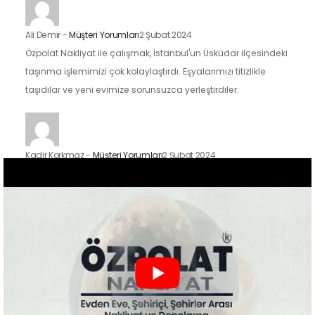
Ali Demir
-
Müşteri Yorumları
2 Şubat 2024
Özpolat Nakliyat ile çalışmak, İstanbul'un Üsküdar ilçesindeki
taşınma işlemimizi çok kolaylaştırdı. Eşyalarımızı titizlikle
taşıdılar ve yeni evimize sorunsuzca yerleştirdiler.
Kadir Korkmaz
-
Müşteri Yorumları
2 Şubat 2024
İstanbul'un Kadıköy ilçesindeki taşınma sürecimizde Özpolat
Nakliyat'ın hizmetlerinden faydalandık ve sonuçtan çok
mutluyuz. Eşyalarımızı özenle taşıdılar ve yeni evimize
güvenle…
Zeynep Koç
-
Müşteri Yorumları
2 Şubat 2024
Özpolat Nakliyat ile çalışmak, Gaziantep'ten Ankara'ya