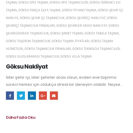
TAŞIMA
,
GÖKSU OFIS TAŞIMA
,
GÖKSU OFIS TAŞIMACILIĞI
,
GÖKSU ÖĞRENCI EVI
TAŞIMA
,
GÖKSU PARÇA EŞYA TAŞIMA
,
GÖKSU PIYANO TAŞIMA
,
GÖKSU ŞEHIR IÇI
NAKLIYE
,
GÖKSU ŞEHIR IÇI TAŞIMACILIK
,
GÖKSU ŞEHIRIÇI NAKLIYAT
,
GÖKSU
ŞEHIRIÇI TAŞIMACILIK FIRMALARI
,
GÖKSU ŞEHIRLER ARASI NAKLIYAT
,
GÖKSU
ŞEHIRLERARASI TAŞIMACILIK
,
GÖKSU ŞIRKET TAŞIMA
,
GÖKSU TABELA TAŞIMA
,
GÖKSU TAŞERON TAŞIMACILIK
,
GÖKSU TAŞIMA FIYATLARI
,
GÖKSU TAŞIMA
HIZMETLERI
,
GÖKSU TAŞIMACILIK FIRMALARI
,
GÖKSU TEKNOLOJI TAŞIMACILIĞI
,
GÖKSU ULUSLARARASI TAŞIMACILIK
,
GÖKSU VILLA TAŞIMA
Göksu Nakliyat
İster şehir içi, ister şehirler arası olsun, evden eve taşınma
süreci herkes için oldukça stresli bir deneyim olabilir. Neyse...
Daha Fazla Oku