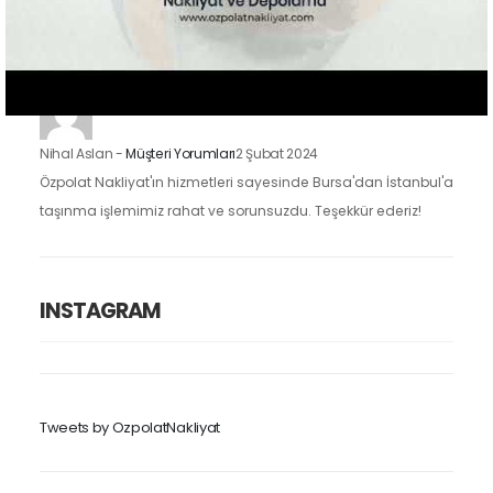
taşınma işlemimizi oldukça kolaylaştırdı. Eşyalarımızı dikkatle
taşıdılar ve taşınma sürecimiz hızlı ve düzenliydi.
Nihal Aslan
-
Müşteri Yorumları
2 Şubat 2024
Özpolat Nakliyat'ın hizmetleri sayesinde Bursa'dan İstanbul'a
taşınma işlemimiz rahat ve sorunsuzdu. Teşekkür ederiz!
INSTAGRAM
Tweets by OzpolatNakliyat