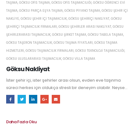
TAŞIMA
,
GÖKSU OFIS TAŞIMA
,
GÖKSU OFIS TAŞIMACILIĞI
,
GÖKSU ÖĞRENCI EVI
TAŞIMA
,
GÖKSU PARÇA EŞYA TAŞIMA
,
GÖKSU PIYANO TAŞIMA
,
GÖKSU ŞEHIR IÇI
NAKLIYE
,
GÖKSU ŞEHIR IÇI TAŞIMACILIK
,
GÖKSU ŞEHIRIÇI NAKLIYAT
,
GÖKSU
ŞEHIRIÇI TAŞIMACILIK FIRMALARI
,
GÖKSU ŞEHIRLER ARASI NAKLIYAT
,
GÖKSU
ŞEHIRLERARASI TAŞIMACILIK
,
GÖKSU ŞIRKET TAŞIMA
,
GÖKSU TABELA TAŞIMA
,
GÖKSU TAŞERON TAŞIMACILIK
,
GÖKSU TAŞIMA FIYATLARI
,
GÖKSU TAŞIMA
HIZMETLERI
,
GÖKSU TAŞIMACILIK FIRMALARI
,
GÖKSU TEKNOLOJI TAŞIMACILIĞI
,
GÖKSU ULUSLARARASI TAŞIMACILIK
,
GÖKSU VILLA TAŞIMA
Göksu Nakliyat
İster şehir içi, ister şehirler arası olsun, evden eve taşınma
süreci herkes için oldukça stresli bir deneyim olabilir. Neyse...
Daha Fazla Oku