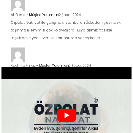
Ali Demir
-
Müşteri Yorumları
2 Şubat 2024
Özpolat Nakliyat ile çalışmak, İstanbul'un Üsküdar ilçesindeki
taşınma işlemimizi çok kolaylaştırdı. Eşyalarımızı titizlikle
taşıdılar ve yeni evimize sorunsuzca yerleştirdiler.
Kadir Korkmaz
-
Müşteri Yorumları
2 Şubat 2024
İstanbul'un Kadıköy ilçesindeki taşınma sürecimizde Özpolat
Nakliyat'ın hizmetlerinden faydalandık ve sonuçtan çok
mutluyuz. Eşyalarımızı özenle taşıdılar ve yeni evimize
güvenle…
Zeynep Koç
-
Müşteri Yorumları
2 Şubat 2024
Özpolat Nakliyat ile çalışmak, Gaziantep'ten Ankara'ya