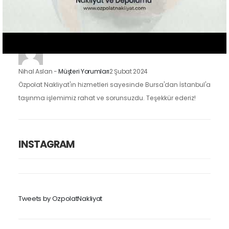
taşınma işlemimizi oldukça kolaylaştırdı. Eşyalarımızı dikkatle
taşıdılar ve taşınma sürecimiz hızlı ve düzenliydi.
Nihal Aslan
-
Müşteri Yorumları
2 Şubat 2024
Özpolat Nakliyat'ın hizmetleri sayesinde Bursa'dan İstanbul'a
taşınma işlemimiz rahat ve sorunsuzdu. Teşekkür ederiz!
INSTAGRAM
Tweets by OzpolatNakliyat