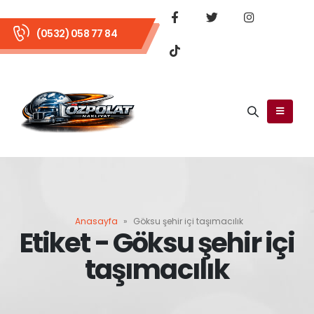
(0532) 058 77 84
Anasayfa
»
Göksu şehir içi taşımacılık
Etiket - Göksu şehir içi
taşımacılık