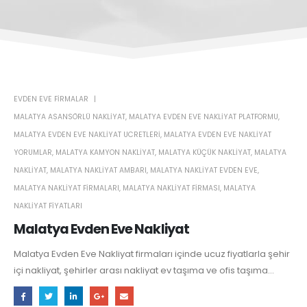
EVDEN EVE FIRMALAR
MALATYA ASANSÖRLÜ NAKLIYAT
,
MALATYA EVDEN EVE NAKLIYAT PLATFORMU
,
MALATYA EVDEN EVE NAKLIYAT UCRETLERI
,
MALATYA EVDEN EVE NAKLIYAT
YORUMLAR
,
MALATYA KAMYON NAKLIYAT
,
MALATYA KÜÇÜK NAKLIYAT
,
MALATYA
NAKLIYAT
,
MALATYA NAKLIYAT AMBARI
,
MALATYA NAKLIYAT EVDEN EVE
,
MALATYA NAKLIYAT FIRMALARI
,
MALATYA NAKLIYAT FIRMASI
,
MALATYA
NAKLIYAT FIYATLARI
Malatya Evden Eve Nakliyat
Malatya Evden Eve Nakliyat firmaları içinde ucuz fiyatlarla şehir
içi nakliyat, şehirler arası nakliyat ev taşıma ve ofis taşıma...