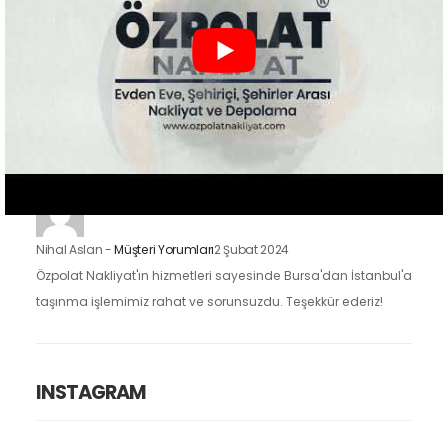
Zeynep Koç
-
Müşteri Yorumları
2 Şubat 2024
Özpolat Nakliyat ile çalışmak, Gaziantep'ten Ankara'ya
taşınma işlemimizi oldukça kolaylaştırdı. Eşyalarımızı dikkatle
taşıdılar ve taşınma sürecimiz hızlı ve düzenliydi.
Nihal Aslan
-
Müşteri Yorumları
2 Şubat 2024
Özpolat Nakliyat'ın hizmetleri sayesinde Bursa'dan İstanbul'a
taşınma işlemimiz rahat ve sorunsuzdu. Teşekkür ederiz!
INSTAGRAM