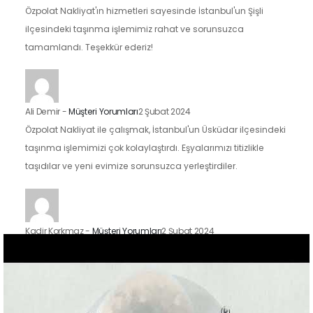
Özpolat Nakliyat'ın hizmetleri sayesinde İstanbul'un Şişli
ilçesindeki taşınma işlemimiz rahat ve sorunsuzca
tamamlandı. Teşekkür ederiz!
Ali Demir
-
Müşteri Yorumları
2 Şubat 2024
Özpolat Nakliyat ile çalışmak, İstanbul'un Üsküdar ilçesindeki
taşınma işlemimizi çok kolaylaştırdı. Eşyalarımızı titizlikle
taşıdılar ve yeni evimize sorunsuzca yerleştirdiler.
Kadir Korkmaz
-
Müşteri Yorumları
2 Şubat 2024
İstanbul'un Kadıköy ilçesindeki taşınma sürecimizde Özpolat
Nakliyat'ın hizmetlerinden faydalandık ve sonuçtan çok
mutluyuz. Eşyalarımızı özenle taşıdılar ve yeni evimize
güvenle…