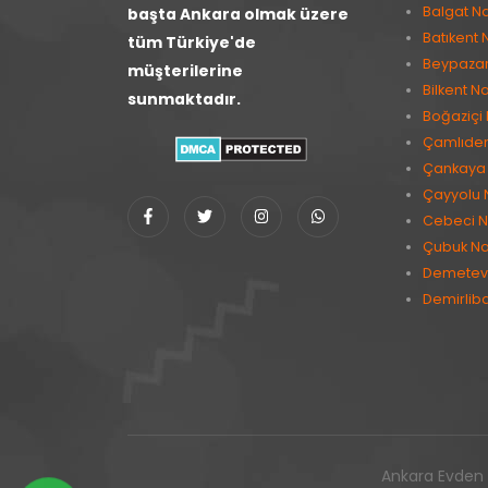
Balgat Na
başta Ankara olmak üzere
Batıkent 
tüm Türkiye'de
Beypazarı
müşterilerine
Bilkent Na
sunmaktadır.
Boğaziçi 
Çamlıder
Çankaya 
Çayyolu 
Cebeci N
Çubuk Na
Demetevl
Demirlib
Ankara Evden E