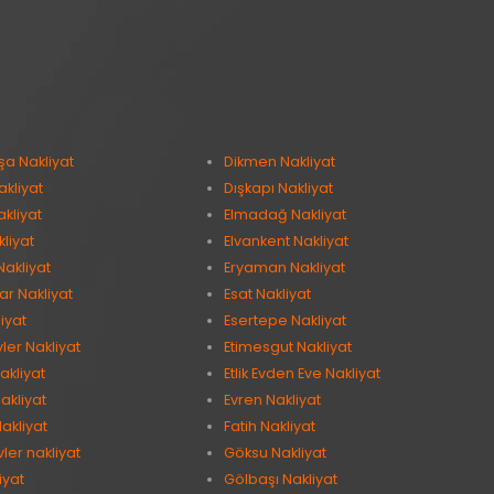
şa Nakliyat
Dikmen Nakliyat
kliyat
Dışkapı Nakliyat
kliyat
Elmadağ Nakliyat
kliyat
Elvankent Nakliyat
Nakliyat
Eryaman Nakliyat
ar Nakliyat
Esat Nakliyat
iyat
Esertepe Nakliyat
vler Nakliyat
Etimesgut Nakliyat
akliyat
Etlik Evden Eve Nakliyat
akliyat
Evren Nakliyat
akliyat
Fatih Nakliyat
ler nakliyat
Göksu Nakliyat
iyat
Gölbaşı Nakliyat