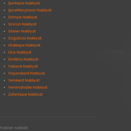
Şentepe Nakliyat
Şereflikoçhisar Nakliyat
Sıhhıye Nakliyat
Sincan Nakliyat
Siteler Nakliyat
Söğütözü Nakliyat
Ufuktepe Nakliyat
Ulus Nakliyat
Ümitköy Nakliyat
Yakacık Nakliyat
Yaşamkent Nakliyat
Yenikent Nakliyat
Yenimahalle Nakliyat
Zafertepe Nakliyat
kları saklıdır.