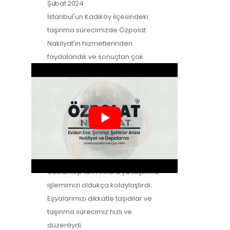
Şubat 2024
İstanbul'un Kadıköy ilçesindeki
taşınma sürecimizde Özpolat
Nakliyat'ın hizmetlerinden
faydalandık ve sonuçtan çok
mutluyuz. Eşyalarımızı özenle
taşıdılar ve yeni evimize güvenle…
Zeynep Koç
-
Müşteri Yorumları
2
Şubat 2024
Özpolat Nakliyat ile çalışmak,
Gaziantep'ten Ankara'ya taşınma
işlemimizi oldukça kolaylaştırdı.
Eşyalarımızı dikkatle taşıdılar ve
taşınma sürecimiz hızlı ve
düzenliydi.