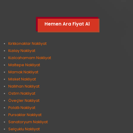
Hemen Ara Fiyat Al
Kırkkonaklar Nakliyat
Kızılay Nakliyat
Kızılcahamam Nakliyat
Maltepe Nakliyat
Mamak Nakliyat
Misket Nakliyat
Nallıhan Nakliyat
Ostim Nakliyat
Öveçler Nakliyat
Polatlı Nakliyat
Pursaklar Nakliyat
Sanatoryum Nakliyat
Selçuklu Nakliyat