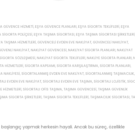
A GÜVENCE HIZMETI
,
EŞYA GÜVENCE PLANLARI
,
EŞYA SIGORTA TEKLIFLERI
,
EŞYA
A SIGORTA POLIÇESI
,
EŞYA TAŞIMA SIGORTASI
,
EŞYA TAŞIMA SIGORTASI ŞIRKETLERI
A TAŞIMA HIZMETLERI
,
GÜVENCELI EVDEN EVE NAKLIYAT
,
GÜVENCELI NAKLIYAT
,
GÜVENLI NAKLIYAT
,
NAKLIYAT GÜVENCESI
,
NAKLIYAT SIGORTA PLANLARI
,
NAKLIYAT
 SIGORTA SÖZLEŞMESI
,
NAKLIYAT SIGORTA TEKLIFLERI
,
NAKLIYE SIGORTA PLANLARI
,
TA HIZMETLERI
,
SIGORTA KAPSAMI
,
SIGORTA KARŞILAŞTIRMA
,
SIGORTA PLANLARI
,
A NAKLIYESI
,
SIGORTALANMIŞ EVDEN EVE NAKLIYAT
,
SIGORTALANMIŞ TAŞIMACILIK
,
TALI EVDEN EVE NAKLIYAT
,
SIGORTALI EVDEN EVE TAŞIMA
,
SIGORTALI LOJISTIK
,
SIGO
E HIZMETLERI
,
SIGORTALI OFIS TAŞIMA
,
TAŞIMA GÜVENCESI
,
TAŞIMA GÜVENLIK
ŞIMA SIGORTA ŞIRKETLERI
,
TAŞIMA SIGORTA TEKLIFLERI
,
TAŞIMACILIK SIGORTASI
,
TA
 başlangıç yapmak herkesin hayali. Ancak bu süreç, özellikle