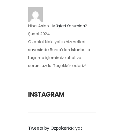
Nihal Aslan
-
Müşteri Yorumları
2
Şubat 2024
Özpolat Nakliyat'ın hizmetleri
sayesinde Bursa'dan İstanbul'a
taşınma işlemimiz rahat ve
sorunsuzdu. Teşekkür ederiz!
INSTAGRAM
Tweets by OzpolatNakliyat