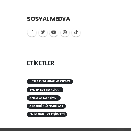
SOSYAL MEDYA
ETİKETLER
UCUZ EVDEN EVE NAKLIYAT
EVDEN EVE NAKLIYAT
ANKARA NAKLIYAT
ASANSÖRLÜ NAKLIYAT
EN IYI NAKLIYAT ŞIRKETI