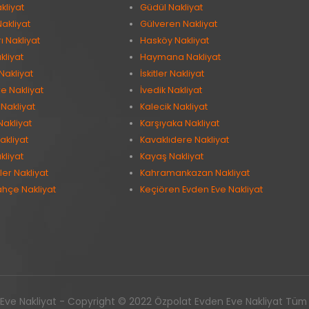
kliyat
Güdül Nakliyat
Nakliyat
Gülveren Nakliyat
 Nakliyat
Hasköy Nakliyat
kliyat
Haymana Nakliyat
Nakliyat
İskitler Nakliyat
e Nakliyat
İvedik Nakliyat
Nakliyat
Kalecik Nakliyat
Nakliyat
Karşıyaka Nakliyat
akliyat
Kavaklıdere Nakliyat
kliyat
Kayaş Nakliyat
er Nakliyat
Kahramankazan Nakliyat
ahçe Nakliyat
Keçiören Evden Eve Nakliyat
ve Nakliyat - Copyright © 2022 Özpolat Evden Eve Nakliyat Tüm ha