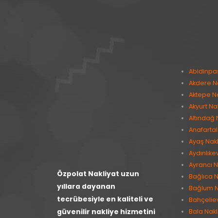
Abidinpa
Akdere Na
Aktepe Na
Akyurt Na
Altındağ 
Anafartal
Ayaş Nakl
Aydınlıke
Ayrancı N
Özpolat Nakliyat uzun
Bağlıca N
yıllara dayanan
Bağlum N
tecrübesiyle en kaliteli ve
Bahçeliev
güvenilir nakliye hizmetini
Bala Nakl