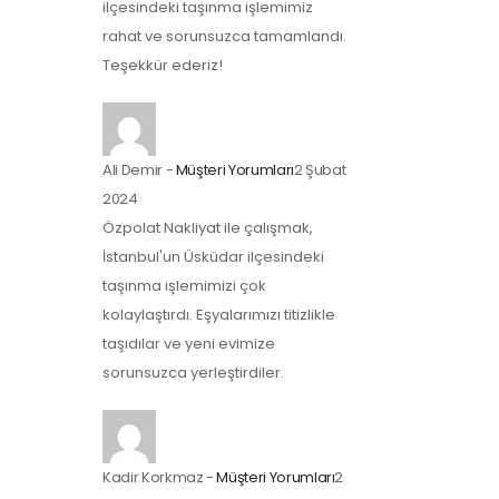
ilçesindeki taşınma işlemimiz
rahat ve sorunsuzca tamamlandı.
Teşekkür ederiz!
Ali Demir
-
Müşteri Yorumları
2 Şubat
2024
Özpolat Nakliyat ile çalışmak,
İstanbul'un Üsküdar ilçesindeki
taşınma işlemimizi çok
kolaylaştırdı. Eşyalarımızı titizlikle
taşıdılar ve yeni evimize
sorunsuzca yerleştirdiler.
Kadir Korkmaz
-
Müşteri Yorumları
2