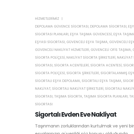
HIZMETLERIMIZ
DEPOLAMA GÜVENCE SIGORTASI
,
DEPOLAMA SIGORTASI
,
EŞY
SIGORTASI PLANLARI
,
EŞYA TAŞIMA GÜVENCESI
,
EŞYA TAŞIM
EŞYASI SIGORTASI
,
GÜVENCELI EŞYA TAŞIMA
,
GÜVENCELI EŞY
GÜVENCELI NAKLIYAT HIZMETLERI
,
GÜVENCELI OFIS TAŞIMA
,
SIGORTA POLIÇESI
,
NAKLIYAT SIGORTA ŞIRKETLERI
,
NAKLIYAT
SIGORTASI
,
SIGORTA ACENTELERI
,
SIGORTA ACENTESI
,
SIGOR
SIGORTA POLIÇESI
,
SIGORTA ŞIRKETLERI
,
SIGORTALANMIŞ EŞY
SIGORTALI EŞYA DEPOLAMA
,
SIGORTALI EŞYA TAŞIMA
,
SIGOR
NAKLIYAT
,
SIGORTALI NAKLIYAT ŞIRKETLERI
,
SIGORTALI NAKLIY
SIGORTASI
,
TAŞIMA SIGORTA
,
TAŞIMA SIGORTA PLANLARI
,
TA
SIGORTASI
Sigortalı Evden Eve Nakliyat
Taşınmanın zorluklarından kurtulmak ve yeni bir
eşyalarınızın güvenliği söz konusu olduğunda...