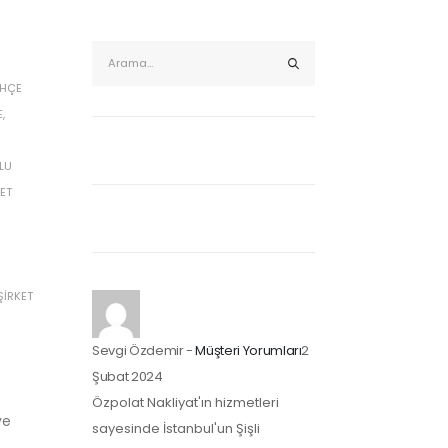
AHÇE
E
,
LU
ET
ŞIRKET
Sevgi Özdemir
-
Müşteri Yorumları
2
Şubat 2024
Özpolat Nakliyat'ın hizmetleri
ve
sayesinde İstanbul'un Şişli