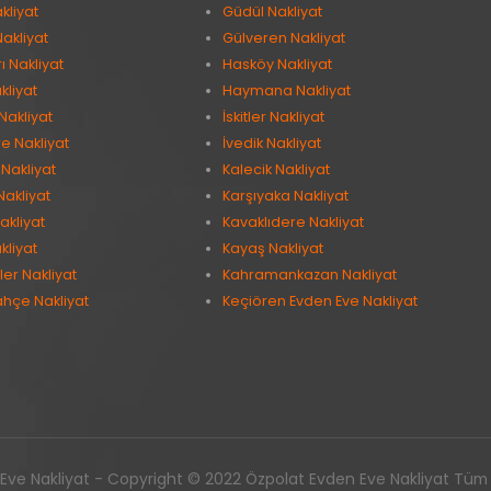
kliyat
Güdül Nakliyat
Nakliyat
Gülveren Nakliyat
 Nakliyat
Hasköy Nakliyat
kliyat
Haymana Nakliyat
Nakliyat
İskitler Nakliyat
e Nakliyat
İvedik Nakliyat
Nakliyat
Kalecik Nakliyat
Nakliyat
Karşıyaka Nakliyat
akliyat
Kavaklıdere Nakliyat
kliyat
Kayaş Nakliyat
er Nakliyat
Kahramankazan Nakliyat
ahçe Nakliyat
Keçiören Evden Eve Nakliyat
ve Nakliyat - Copyright © 2022 Özpolat Evden Eve Nakliyat Tüm ha