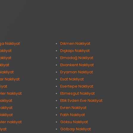
şa Nakliyat
Dikmen Nakliyat
kliyat
Dışkapı Nakliyat
kliyat
Elmadağ Nakliyat
kliyat
Elvankent Nakliyat
Nakliyat
Eryaman Nakliyat
ar Nakliyat
Esat Nakliyat
iyat
Esertepe Nakliyat
vler Nakliyat
Etimesgut Nakliyat
akliyat
Etlik Evden Eve Nakliyat
akliyat
Evren Nakliyat
akliyat
Fatih Nakliyat
ler nakliyat
Göksu Nakliyat
iyat
Gölbaşı Nakliyat