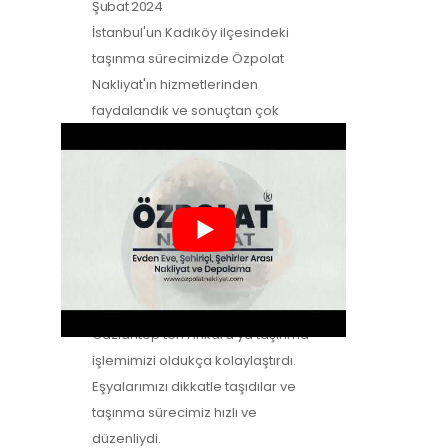
Şubat 2024
İstanbul'un Kadıköy ilçesindeki
taşınma sürecimizde Özpolat
Nakliyat'ın hizmetlerinden
faydalandık ve sonuçtan çok
mutluyuz. Eşyalarımızı özenle
taşıdılar ve yeni evimize güvenle…
Zeynep Koç
-
Müşteri Yorumları
2
Şubat 2024
Özpolat Nakliyat ile çalışmak,
Gaziantep'ten Ankara'ya taşınma
işlemimizi oldukça kolaylaştırdı.
Eşyalarımızı dikkatle taşıdılar ve
taşınma sürecimiz hızlı ve
düzenliydi.