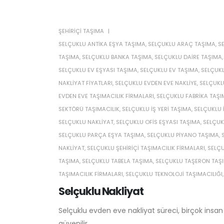
ŞEHIRIÇI TAŞIMA
SELÇUKLU ANTIKA EŞYA TAŞIMA
,
SELÇUKLU ARAÇ TAŞIMA
,
S
TAŞIMA
,
SELÇUKLU BANKA TAŞIMA
,
SELÇUKLU DAIRE TAŞIMA
SELÇUKLU EV EŞYASI TAŞIMA
,
SELÇUKLU EV TAŞIMA
,
SELÇUKL
NAKLIYAT FIYATLARI
,
SELÇUKLU EVDEN EVE NAKLIYE
,
SELÇUKLU
EVDEN EVE TAŞIMACILIK FIRMALARI
,
SELÇUKLU FABRIKA TAŞ
SEKTÖRÜ TAŞIMACILIK
,
SELÇUKLU IŞ YERI TAŞIMA
,
SELÇUKLU 
SELÇUKLU NAKLIYAT
,
SELÇUKLU OFIS EŞYASI TAŞIMA
,
SELÇUK
SELÇUKLU PARÇA EŞYA TAŞIMA
,
SELÇUKLU PIYANO TAŞIMA
,
NAKLIYAT
,
SELÇUKLU ŞEHIRIÇI TAŞIMACILIK FIRMALARI
,
SELÇU
TAŞIMA
,
SELÇUKLU TABELA TAŞIMA
,
SELÇUKLU TAŞERON TAŞI
TAŞIMACILIK FIRMALARI
,
SELÇUKLU TEKNOLOJI TAŞIMACILIĞI
Selçuklu Nakliyat
Selçuklu evden eve nakliyat süreci, birçok insan 
güvenilir...