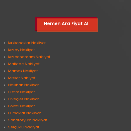
Hemen Ara Fiyat Al
Kırkkonaklar Nakliyat
Kızılay Nakliyat
Kızılcahamam Nakliyat
Maltepe Nakliyat
Mamak Nakliyat
Misket Nakliyat
Nallıhan Nakliyat
Ostim Nakliyat
Öveçler Nakliyat
Polatlı Nakliyat
Pursaklar Nakliyat
Sanatoryum Nakliyat
Selçuklu Nakliyat