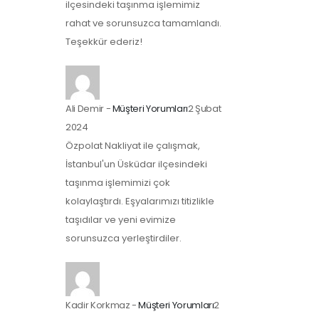
ilçesindeki taşınma işlemimiz
rahat ve sorunsuzca tamamlandı.
Teşekkür ederiz!
Ali Demir
-
Müşteri Yorumları
2 Şubat
2024
Özpolat Nakliyat ile çalışmak,
İstanbul'un Üsküdar ilçesindeki
taşınma işlemimizi çok
kolaylaştırdı. Eşyalarımızı titizlikle
taşıdılar ve yeni evimize
sorunsuzca yerleştirdiler.
Kadir Korkmaz
-
Müşteri Yorumları
2