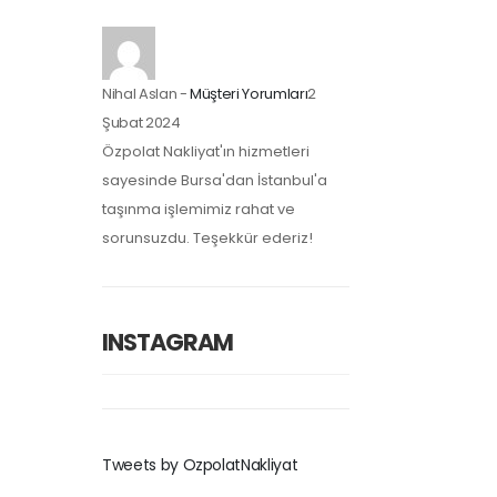
Nihal Aslan
-
Müşteri Yorumları
2
Şubat 2024
Özpolat Nakliyat'ın hizmetleri
sayesinde Bursa'dan İstanbul'a
taşınma işlemimiz rahat ve
sorunsuzdu. Teşekkür ederiz!
INSTAGRAM
Tweets by OzpolatNakliyat