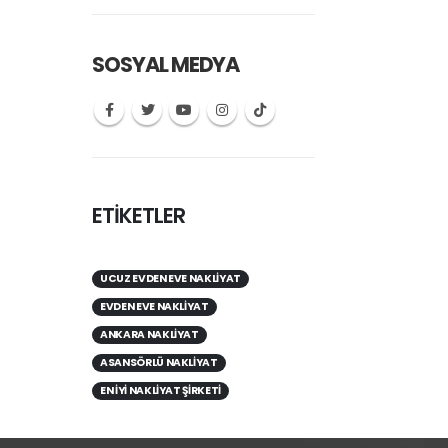
SOSYAL MEDYA
ETİKETLER
UCUZ EVDEN EVE NAKLIYAT
EVDEN EVE NAKLIYAT
ANKARA NAKLIYAT
ASANSÖRLÜ NAKLIYAT
EN IYI NAKLIYAT ŞIRKETI