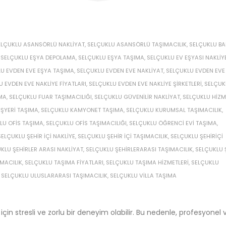
ELÇUKLU ASANSÖRLÜ NAKLIYAT
,
SELÇUKLU ASANSÖRLÜ TAŞIMACILIK
,
SELÇUKLU B
,
SELÇUKLU EŞYA DEPOLAMA
,
SELÇUKLU EŞYA TAŞIMA
,
SELÇUKLU EV EŞYASI NAKLIY
U EVDEN EVE EŞYA TAŞIMA
,
SELÇUKLU EVDEN EVE NAKLIYAT
,
SELÇUKLU EVDEN EVE
 EVDEN EVE NAKLIYE FIYATLARI
,
SELÇUKLU EVDEN EVE NAKLIYE ŞIRKETLERI
,
SELÇUK
IMA
,
SELÇUKLU FUAR TAŞIMACILIĞI
,
SELÇUKLU GÜVENILIR NAKLIYAT
,
SELÇUKLU HIZM
IŞYERI TAŞIMA
,
SELÇUKLU KAMYONET TAŞIMA
,
SELÇUKLU KURUMSAL TAŞIMACILIK
,
LU OFIS TAŞIMA
,
SELÇUKLU OFIS TAŞIMACILIĞI
,
SELÇUKLU ÖĞRENCI EVI TAŞIMA
,
SELÇUKLU ŞEHIR IÇI NAKLIYE
,
SELÇUKLU ŞEHIR IÇI TAŞIMACILIK
,
SELÇUKLU ŞEHIRIÇI
KLU ŞEHIRLER ARASI NAKLIYAT
,
SELÇUKLU ŞEHIRLERARASI TAŞIMACILIK
,
SELÇUKLU 
MACILIK
,
SELÇUKLU TAŞIMA FIYATLARI
,
SELÇUKLU TAŞIMA HIZMETLERI
,
SELÇUKLU
,
SELÇUKLU ULUSLARARASI TAŞIMACILIK
,
SELÇUKLU VILLA TAŞIMA
için stresli ve zorlu bir deneyim olabilir. Bu nedenle, profesyonel 