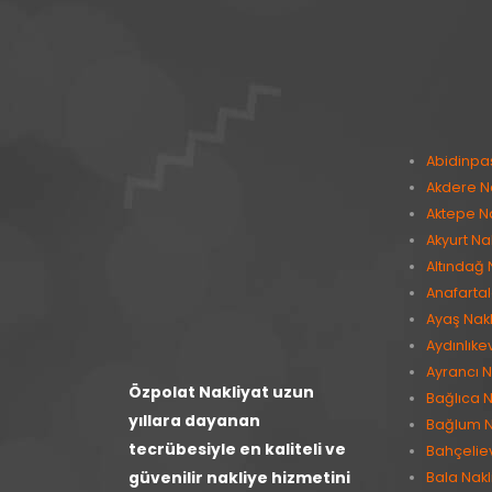
Abidinpa
Akdere Na
Aktepe Na
Akyurt Na
Altındağ 
Anafartal
Ayaş Nakl
Aydınlıke
Ayrancı N
Özpolat Nakliyat uzun
Bağlıca N
yıllara dayanan
Bağlum N
tecrübesiyle en kaliteli ve
Bahçeliev
güvenilir nakliye hizmetini
Bala Nakl