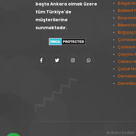
Balgat Na
başta Ankara olmak üzere
Batıkent 
tüm Türkiye'de
Beypazarı
müşterilerine
Bilkent Na
sunmaktadır.
Boğaziçi 
Çamlıder
Çankaya 
Çayyolu 
Cebeci N
Çubuk Na
Demetevl
Demirlib
Ankara Evden E