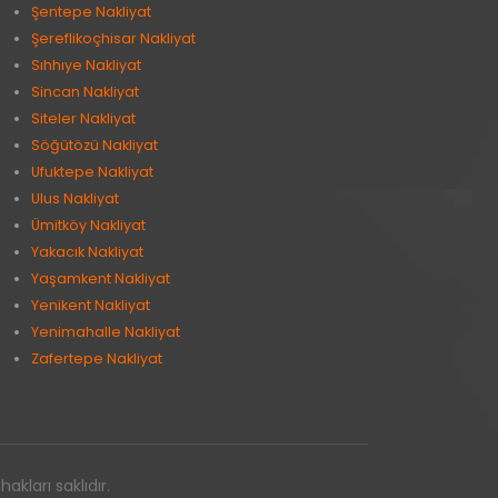
Şentepe Nakliyat
Şereflikoçhisar Nakliyat
Sıhhıye Nakliyat
Sincan Nakliyat
Siteler Nakliyat
Söğütözü Nakliyat
Ufuktepe Nakliyat
Ulus Nakliyat
Ümitköy Nakliyat
Yakacık Nakliyat
Yaşamkent Nakliyat
Yenikent Nakliyat
Yenimahalle Nakliyat
Zafertepe Nakliyat
kları saklıdır.