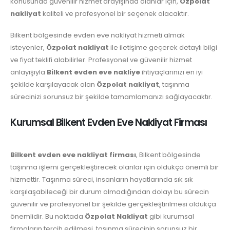
konusunda güvenilir hizmet arayışında olanlar için,
Özpolat
nakliyat
kaliteli ve profesyonel bir seçenek olacaktır.
Bilkent bölgesinde evden eve nakliyat hizmeti almak
isteyenler,
Özpolat nakliyat
ile iletişime geçerek detaylı bilgi
ve fiyat teklifi alabilirler. Profesyonel ve güvenilir hizmet
anlayışıyla
Bilkent evden eve nakliye
ihtiyaçlarınızı en iyi
şekilde karşılayacak olan
Özpolat nakliyat
, taşınma
sürecinizi sorunsuz bir şekilde tamamlamanızı sağlayacaktır.
Kurumsal Bilkent Evden Eve Nakliyat Firması
Bilkent evden eve nakliyat firması
, Bilkent bölgesinde
taşınma işlemi gerçekleştirecek olanlar için oldukça önemli bir
hizmettir. Taşınma süreci, insanların hayatlarında sık sık
karşılaşabileceği bir durum olmadığından dolayı bu sürecin
güvenilir ve profesyonel bir şekilde gerçekleştirilmesi oldukça
önemlidir. Bu noktada
Özpolat Nakliyat
gibi kurumsal
firmaların tercih edilmesi, taşınma sürecinin sorunsuz bir