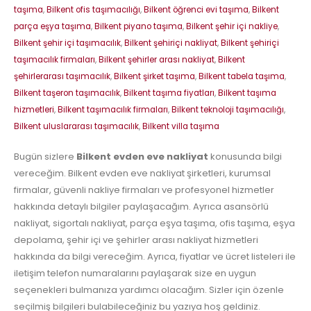
taşıma
,
Bilkent ofis taşımacılığı
,
Bilkent öğrenci evi taşıma
,
Bilkent
parça eşya taşıma
,
Bilkent piyano taşıma
,
Bilkent şehir içi nakliye
,
Bilkent şehir içi taşımacılık
,
Bilkent şehiriçi nakliyat
,
Bilkent şehiriçi
taşımacılık firmaları
,
Bilkent şehirler arası nakliyat
,
Bilkent
şehirlerarası taşımacılık
,
Bilkent şirket taşıma
,
Bilkent tabela taşıma
,
Bilkent taşeron taşımacılık
,
Bilkent taşıma fiyatları
,
Bilkent taşıma
hizmetleri
,
Bilkent taşımacılık firmaları
,
Bilkent teknoloji taşımacılığı
,
Bilkent uluslararası taşımacılık
,
Bilkent villa taşıma
Bugün sizlere
Bilkent evden eve nakliyat
konusunda bilgi
vereceğim. Bilkent evden eve nakliyat şirketleri, kurumsal
firmalar, güvenli nakliye firmaları ve profesyonel hizmetler
hakkında detaylı bilgiler paylaşacağım. Ayrıca asansörlü
nakliyat, sigortalı nakliyat, parça eşya taşıma, ofis taşıma, eşya
depolama, şehir içi ve şehirler arası nakliyat hizmetleri
hakkında da bilgi vereceğim. Ayrıca, fiyatlar ve ücret listeleri ile
iletişim telefon numaralarını paylaşarak size en uygun
seçenekleri bulmanıza yardımcı olacağım. Sizler için özenle
seçilmiş bilgileri bulabileceğiniz bu yazıya hoş geldiniz.