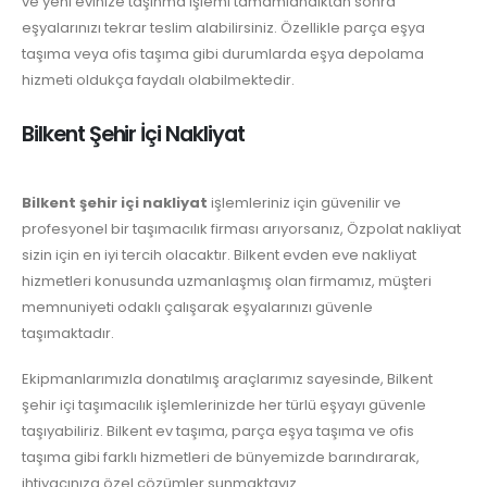
ve yeni evinize taşınma işlemi tamamlandıktan sonra
eşyalarınızı tekrar teslim alabilirsiniz. Özellikle parça eşya
taşıma veya ofis taşıma gibi durumlarda eşya depolama
hizmeti oldukça faydalı olabilmektedir.
Bilkent Şehir İçi Nakliyat
Bilkent şehir içi nakliyat
işlemleriniz için güvenilir ve
profesyonel bir taşımacılık firması arıyorsanız, Özpolat nakliyat
sizin için en iyi tercih olacaktır. Bilkent evden eve nakliyat
hizmetleri konusunda uzmanlaşmış olan firmamız, müşteri
memnuniyeti odaklı çalışarak eşyalarınızı güvenle
taşımaktadır.
Ekipmanlarımızla donatılmış araçlarımız sayesinde, Bilkent
şehir içi taşımacılık işlemlerinizde her türlü eşyayı güvenle
taşıyabiliriz. Bilkent ev taşıma, parça eşya taşıma ve ofis
taşıma gibi farklı hizmetleri de bünyemizde barındırarak,
ihtiyacınıza özel çözümler sunmaktayız.