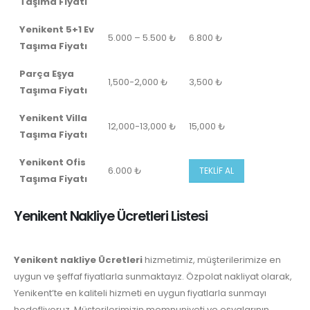
Taşıma Fiyatı
Yenikent 5+1 Ev
5.000 – 5.500 ₺
6.800 ₺
Taşıma Fiyatı
Parça Eşya
1,500-2,000 ₺
3,500 ₺
Taşıma Fiyatı
Yenikent
Villa
12,000-13,000 ₺
15,000 ₺
Taşıma Fiyatı
Yenikent Ofis
6.000 ₺
TEKLİF AL
Taşıma Fiyatı
Yenikent Nakliye Ücretleri Listesi
Yenikent nakliye Ücretleri
hizmetimiz, müşterilerimize en
uygun ve şeffaf fiyatlarla sunmaktayız. Özpolat nakliyat olarak,
Yenikent’te en kaliteli hizmeti en uygun fiyatlarla sunmayı
hedefliyoruz. Müşterilerimizin memnuniyeti ve eşyalarının