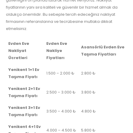
güvenliğini ön planda tutarak hizmet veriyoruz. Nakliyat
fiyatlarının yanı sıra kaliteli ve güvenilir bir hizmet almak da
oldukça önemlidir. Bu sebeple tercih edeceğiniz nakliyat
firmasının referanslarına ve tecrübesine mutlaka dikkat
etmelisiniz.
Evden Eve
Evden Eve
Asansörlü Evden Eve
Nakliyat
Nakliye
Taşıma Fiyatları
Ücretleri
Fiyatları
Yenikent 1+1 Ev
1.500 – 2.000 ₺
2.800 ₺
Taşıma Fiyatı
Yenikent 2+1 Ev
2.500 – 3.000 ₺
3.800 ₺
Taşıma Fiyatı
Yenikent 3+1 Ev
3.500 – 4.000 ₺
4.800 ₺
Taşıma Fiyatı
Yenikent 4+1 Ev
4.000 – 4.500 ₺
5.800 ₺