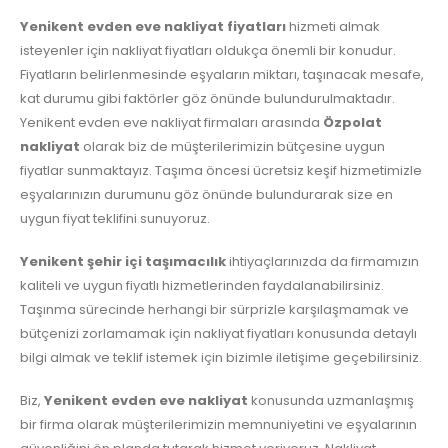
Yenikent evden eve nakliyat fiyatları
hizmeti almak
isteyenler için nakliyat fiyatları oldukça önemli bir konudur.
Fiyatların belirlenmesinde eşyaların miktarı, taşınacak mesafe,
kat durumu gibi faktörler göz önünde bulundurulmaktadır.
Yenikent evden eve nakliyat firmaları arasında
Özpolat
nakliyat
olarak biz de müşterilerimizin bütçesine uygun
fiyatlar sunmaktayız. Taşıma öncesi ücretsiz keşif hizmetimizle
eşyalarınızın durumunu göz önünde bulundurarak size en
uygun fiyat teklifini sunuyoruz.
Yenikent şehir içi taşımacılık
ihtiyaçlarınızda da firmamızın
kaliteli ve uygun fiyatlı hizmetlerinden faydalanabilirsiniz.
Taşınma sürecinde herhangi bir sürprizle karşılaşmamak ve
bütçenizi zorlamamak için nakliyat fiyatları konusunda detaylı
bilgi almak ve teklif istemek için bizimle iletişime geçebilirsiniz.
Biz,
Yenikent evden eve nakliyat
konusunda uzmanlaşmış
bir firma olarak müşterilerimizin memnuniyetini ve eşyalarının