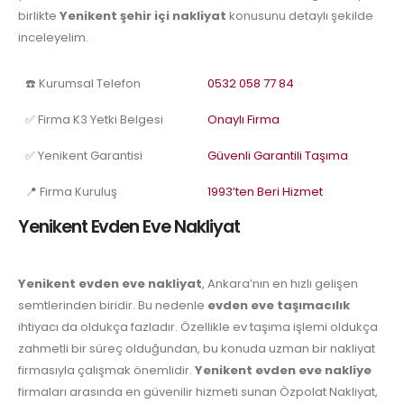
birlikte
Yenikent şehir içi nakliyat
konusunu detaylı şekilde
inceleyelim.
☎️ Kurumsal Telefon
0532 058 77 84
✅ Firma K3 Yetki Belgesi
Onaylı Firma
✅ Yenikent Garantisi
Güvenli Garantili Taşıma
📍 Firma Kuruluş
1993’ten Beri Hizmet
Yenikent Evden Eve Nakliyat
Yenikent evden eve nakliyat
, Ankara’nın en hızlı gelişen
semtlerinden biridir. Bu nedenle
evden eve taşımacılık
ihtiyacı da oldukça fazladır. Özellikle ev taşıma işlemi oldukça
zahmetli bir süreç olduğundan, bu konuda uzman bir nakliyat
firmasıyla çalışmak önemlidir.
Yenikent evden eve nakliye
firmaları arasında en güvenilir hizmeti sunan Özpolat Nakliyat,