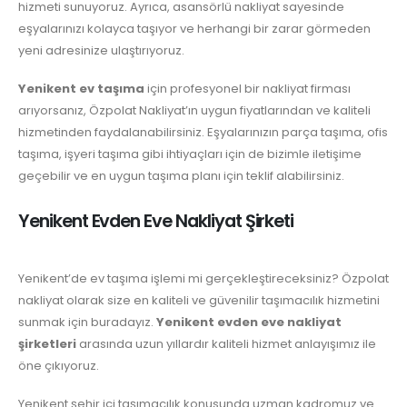
hizmeti sunuyoruz. Ayrıca, asansörlü nakliyat sayesinde
eşyalarınızı kolayca taşıyor ve herhangi bir zarar görmeden
yeni adresinize ulaştırıyoruz.
Yenikent ev taşıma
için profesyonel bir nakliyat firması
arıyorsanız, Özpolat Nakliyat’ın uygun fiyatlarından ve kaliteli
hizmetinden faydalanabilirsiniz. Eşyalarınızın parça taşıma, ofis
taşıma, işyeri taşıma gibi ihtiyaçları için de bizimle iletişime
geçebilir ve en uygun taşıma planı için teklif alabilirsiniz.
Yenikent Evden Eve Nakliyat Şirketi
Yenikent’de ev taşıma işlemi mi gerçekleştireceksiniz? Özpolat
nakliyat olarak size en kaliteli ve güvenilir taşımacılık hizmetini
sunmak için buradayız.
Yenikent evden eve nakliyat
şirketleri
arasında uzun yıllardır kaliteli hizmet anlayışımız ile
öne çıkıyoruz.
Yenikent şehir içi taşımacılık konusunda uzman kadromuz ve