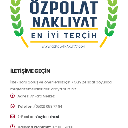
İLETİŞİME GEÇİN
İstek soru görüş ve önerileriniz için 7 Gün 24 saat boyunca
müşteri temsilcilerimizi araya bilirsiniz!
Adres:
Ankara Merkez
Telefon:
(0532) 058 77 84
E-Posta:
info@localhost
Çalışma Planımız:
07:00 - 23:00