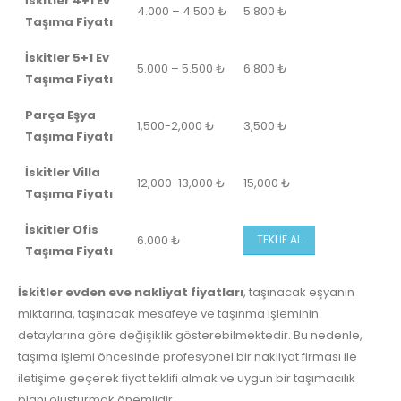
İskitler 4+1 Ev
4.000 – 4.500 ₺
5.800 ₺
Taşıma Fiyatı
İskitler 5+1 Ev
5.000 – 5.500 ₺
6.800 ₺
Taşıma Fiyatı
Parça Eşya
1,500-2,000 ₺
3,500 ₺
Taşıma Fiyatı
İskitler
Villa
12,000-13,000 ₺
15,000 ₺
Taşıma Fiyatı
İskitler Ofis
6.000 ₺
TEKLİF AL
Taşıma Fiyatı
İskitler evden eve nakliyat fiyatları
, taşınacak eşyanın
miktarına, taşınacak mesafeye ve taşınma işleminin
detaylarına göre değişiklik gösterebilmektedir. Bu nedenle,
taşıma işlemi öncesinde profesyonel bir nakliyat firması ile
iletişime geçerek fiyat teklifi almak ve uygun bir taşımacılık
planı oluşturmak önemlidir.