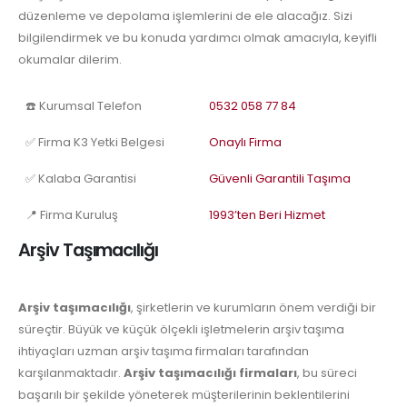
düzenleme ve depolama işlemlerini de ele alacağız. Sizi
bilgilendirmek ve bu konuda yardımcı olmak amacıyla, keyifli
okumalar dilerim.
☎️ Kurumsal Telefon
0532 058 77 84
✅ Firma K3 Yetki Belgesi
Onaylı Firma
✅ Kalaba Garantisi
Güvenli Garantili Taşıma
📍 Firma Kuruluş
1993’ten Beri Hizmet
Arşiv Taşımacılığı
Arşiv taşımacılığı
, şirketlerin ve kurumların önem verdiği bir
süreçtir. Büyük ve küçük ölçekli işletmelerin arşiv taşıma
ihtiyaçları uzman arşiv taşıma firmaları tarafından
karşılanmaktadır.
Arşiv taşımacılığı firmaları
, bu süreci
başarılı bir şekilde yöneterek müşterilerinin beklentilerini