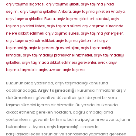
arşiv taşıma sigortası
,
arşiv taşıma şirketi
,
arşiv taşıma şirketi
seçimi
,
arşiv taşıma şirketleri Ankara
,
arşiv taşıma şirketleri Antalya
,
arşiv taşıma şirketleri Bursa
,
arşiv taşıma şirketleri İstanbul
,
arşiv
taşıma şirketleri listesi
,
arşiv taşıma süreci
,
arşiv taşıma sürecinde
nelere dikkat edilmeli
,
arşiv taşıma süresi
,
arşiv taşıma yönergeleri
,
arşiv taşıma yönetmelikleri
,
arşiv taşıma yöntemleri
,
arşiv
taşımacılığı
,
arşiv taşımacılığı avantajları
,
arşiv taşımacılığı
firmaları
,
arşiv taşımacılığı profesyonel hizmetler
,
arşiv taşımacılığı
şirketleri
,
arşiv taşımada dikkat edilmesi gerekenler
,
evrak arşiv
taşıma
,
taşınabilir arşiv
,
uzman arşiv taşıma
Bugünün blog yazısında, arşiv taşımacılığı konusuna
odaklanacağız.
Arşiv taşımacılığı
, kurumsal firmaların arşiv
dokümanlarını güvenli ve düzenli bir şekilde yeni bir yere
taşıma sürecini içeren bir hizmettir. Bu yazıda, bu konuda
dikkat etmeniz gereken noktaları, doğru ambalajlama
yöntemlerini, güvenilir bir firma bulma ipuçlarını ve avantajlarını
bulacaksınız. Ayrıca, arşiv taşımacılığı sırasında
karşılaşılabilecek sorunları ve sonrasında yapmanız gereken