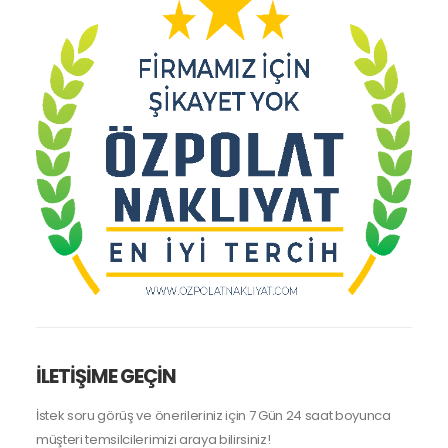
İLETİŞİME GEÇİN
İstek soru görüş ve önerileriniz için 7 Gün 24 saat boyunca
müşteri temsilcilerimizi araya bilirsiniz!