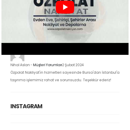
Zeynep Koç
-
Müşteri Yorumları
2 Şubat 2024
Özpolat Nakliyat ile çalışmak, Gaziantep'ten Ankara'ya
taşınma işlemimizi oldukça kolaylaştırdı. Eşyalarımızı dikkatle
taşıdılar ve taşınma sürecimiz hızlı ve düzenliydi.
Nihal Aslan
-
Müşteri Yorumları
2 Şubat 2024
Özpolat Nakliyat'ın hizmetleri sayesinde Bursa'dan İstanbul'a
taşınma işlemimiz rahat ve sorunsuzdu. Teşekkür ederiz!
INSTAGRAM