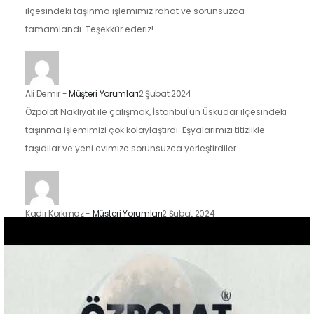
ilçesindeki taşınma işlemimiz rahat ve sorunsuzca
tamamlandı. Teşekkür ederiz!
Ali Demir
-
Müşteri Yorumları
2 Şubat 2024
Özpolat Nakliyat ile çalışmak, İstanbul'un Üsküdar ilçesindeki
taşınma işlemimizi çok kolaylaştırdı. Eşyalarımızı titizlikle
taşıdılar ve yeni evimize sorunsuzca yerleştirdiler.
Kadir Korkmaz
-
Müşteri Yorumları
2 Şubat 2024
İstanbul'un Kadıköy ilçesindeki taşınma sürecimizde Özpolat
Nakliyat'ın hizmetlerinden faydalandık ve sonuçtan çok
mutluyuz. Eşyalarımızı özenle taşıdılar ve yeni evimize
güvenle…