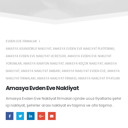
EVDEN EVE FIRMALAR
AMASYA ASANSÖRLÜ NAKLIYAT
,
AMASYA EVDEN EVE NAKLIYAT PLATFORMU
,
AMASYA EVDEN EVE NAKLIYAT UCRETLERI
,
AMASYA EVDEN EVE NAKLIYAT
YORUMLAR
,
AMASYA KAMYON NAKLIYAT
,
AMASYA KÜÇÜK NAKLIYAT
,
AMASYA
NAKLIYAT
,
AMASYA NAKLIYAT AMBARI
,
AMASYA NAKLIYAT EVDEN EVE
,
AMASYA
NAKLIYAT FIRMALARI
,
AMASYA NAKLIYAT FIRMASI
,
AMASYA NAKLIYAT FIYATLARI
Amasya Evden Eve Nakliyat
Amasya Evden Eve Nakliyat firmaları içinde ucuz fiyatlarla şehir
içi nakliyat, şehirler arası nakliyat ev taşıma ve ofis taşıma...