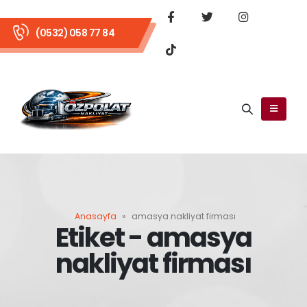
(0532) 058 77 84
Anasayfa
»
amasya nakliyat firması
Etiket - amasya
nakliyat firması