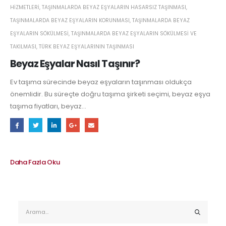
HIZMETLERI
,
TAŞINMALARDA BEYAZ EŞYALARIN HASARSIZ TAŞINMASI
,
TAŞINMALARDA BEYAZ EŞYALARIN KORUNMASI
,
TAŞINMALARDA BEYAZ
EŞYALARIN SÖKÜLMESI
,
TAŞINMALARDA BEYAZ EŞYALARIN SÖKÜLMESI VE
TAKILMASI
,
TÜRK BEYAZ EŞYALARININ TAŞINMASI
Beyaz Eşyalar Nasıl Taşınır?
Ev taşıma sürecinde beyaz eşyaların taşınması oldukça
önemlidir. Bu süreçte doğru taşıma şirketi seçimi, beyaz eşya
taşıma fiyatları, beyaz...
Daha Fazla Oku