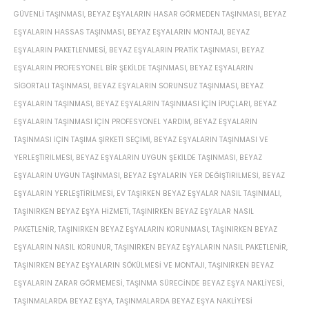
GÜVENLI TAŞINMASI
,
BEYAZ EŞYALARIN HASAR GÖRMEDEN TAŞINMASI
,
BEYAZ
EŞYALARIN HASSAS TAŞINMASI
,
BEYAZ EŞYALARIN MONTAJI
,
BEYAZ
EŞYALARIN PAKETLENMESI
,
BEYAZ EŞYALARIN PRATIK TAŞINMASI
,
BEYAZ
EŞYALARIN PROFESYONEL BIR ŞEKILDE TAŞINMASI
,
BEYAZ EŞYALARIN
SIGORTALI TAŞINMASI
,
BEYAZ EŞYALARIN SORUNSUZ TAŞINMASI
,
BEYAZ
EŞYALARIN TAŞINMASI
,
BEYAZ EŞYALARIN TAŞINMASI IÇIN IPUÇLARI
,
BEYAZ
EŞYALARIN TAŞINMASI IÇIN PROFESYONEL YARDIM
,
BEYAZ EŞYALARIN
TAŞINMASI IÇIN TAŞIMA ŞIRKETI SEÇIMI
,
BEYAZ EŞYALARIN TAŞINMASI VE
YERLEŞTIRILMESI
,
BEYAZ EŞYALARIN UYGUN ŞEKILDE TAŞINMASI
,
BEYAZ
EŞYALARIN UYGUN TAŞINMASI
,
BEYAZ EŞYALARIN YER DEĞIŞTIRILMESI
,
BEYAZ
EŞYALARIN YERLEŞTIRILMESI
,
EV TAŞIRKEN BEYAZ EŞYALAR NASIL TAŞINMALI
,
TAŞINIRKEN BEYAZ EŞYA HIZMETI
,
TAŞINIRKEN BEYAZ EŞYALAR NASIL
PAKETLENIR
,
TAŞINIRKEN BEYAZ EŞYALARIN KORUNMASI
,
TAŞINIRKEN BEYAZ
EŞYALARIN NASIL KORUNUR
,
TAŞINIRKEN BEYAZ EŞYALARIN NASIL PAKETLENIR
,
TAŞINIRKEN BEYAZ EŞYALARIN SÖKÜLMESI VE MONTAJI
,
TAŞINIRKEN BEYAZ
EŞYALARIN ZARAR GÖRMEMESI
,
TAŞINMA SÜRECINDE BEYAZ EŞYA NAKLIYESI
,
TAŞINMALARDA BEYAZ EŞYA
,
TAŞINMALARDA BEYAZ EŞYA NAKLIYESI