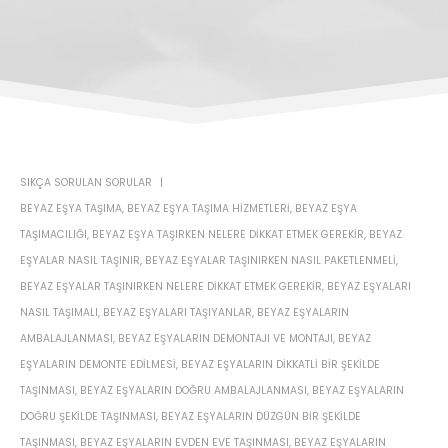
SIKÇA SORULAN SORULAR
BEYAZ EŞYA TAŞIMA
,
BEYAZ EŞYA TAŞIMA HIZMETLERI
,
BEYAZ EŞYA
TAŞIMACILIĞI
,
BEYAZ EŞYA TAŞIRKEN NELERE DIKKAT ETMEK GEREKIR
,
BEYAZ
EŞYALAR NASIL TAŞINIR
,
BEYAZ EŞYALAR TAŞINIRKEN NASIL PAKETLENMELI
,
BEYAZ EŞYALAR TAŞINIRKEN NELERE DIKKAT ETMEK GEREKIR
,
BEYAZ EŞYALARI
NASIL TAŞIMALI
,
BEYAZ EŞYALARI TAŞIYANLAR
,
BEYAZ EŞYALARIN
AMBALAJLANMASI
,
BEYAZ EŞYALARIN DEMONTAJI VE MONTAJI
,
BEYAZ
EŞYALARIN DEMONTE EDILMESI
,
BEYAZ EŞYALARIN DIKKATLI BIR ŞEKILDE
TAŞINMASI
,
BEYAZ EŞYALARIN DOĞRU AMBALAJLANMASI
,
BEYAZ EŞYALARIN
DOĞRU ŞEKILDE TAŞINMASI
,
BEYAZ EŞYALARIN DÜZGÜN BIR ŞEKILDE
TAŞINMASI
,
BEYAZ EŞYALARIN EVDEN EVE TAŞINMASI
,
BEYAZ EŞYALARIN