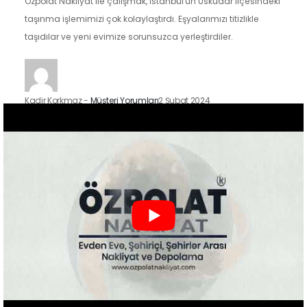
Özpolat Nakliyat ile çalışmak, İstanbul'un Üsküdar ilçesindeki
taşınma işlemimizi çok kolaylaştırdı. Eşyalarımızı titizlikle
taşıdılar ve yeni evimize sorunsuzca yerleştirdiler.
Kadir Korkmaz
-
Müşteri Yorumları
2 Şubat 2024
İstanbul'un Kadıköy ilçesindeki taşınma sürecimizde Özpolat
Nakliyat'ın hizmetlerinden faydalandık ve sonuçtan çok
mutluyuz. Eşyalarımızı özenle taşıdılar ve yeni evimize
güvenle…
Zeynep Koç
-
Müşteri Yorumları
2 Şubat 2024
Özpolat Nakliyat ile çalışmak, Gaziantep'ten Ankara'ya
taşınma işlemimizi oldukça kolaylaştırdı. Eşyalarımızı dikkatle
taşıdılar ve taşınma sürecimiz hızlı ve düzenliydi.