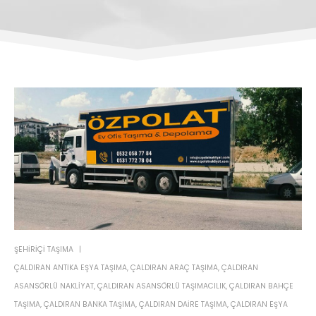
ŞEHIRIÇI TAŞIMA
ÇALDIRAN ANTIKA EŞYA TAŞIMA
,
ÇALDIRAN ARAÇ TAŞIMA
,
ÇALDIRAN
ASANSÖRLÜ NAKLIYAT
,
ÇALDIRAN ASANSÖRLÜ TAŞIMACILIK
,
ÇALDIRAN BAHÇE
TAŞIMA
,
ÇALDIRAN BANKA TAŞIMA
,
ÇALDIRAN DAIRE TAŞIMA
,
ÇALDIRAN EŞYA