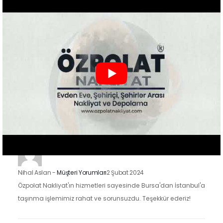
İstanbul'un Kadıköy ilçesindeki taşınma sürecimizde Özpolat
Nakliyat'ın hizmetlerinden faydalandık ve sonuçtan çok
mutluyuz. Eşyalarımızı özenle taşıdılar ve yeni evimize
güvenle…
Zeynep Koç
-
Müşteri Yorumları
2 Şubat 2024
Özpolat Nakliyat ile çalışmak, Gaziantep'ten Ankara'ya
taşınma işlemimizi oldukça kolaylaştırdı. Eşyalarımızı dikkatle
taşıdılar ve taşınma sürecimiz hızlı ve düzenliydi.
Nihal Aslan
-
Müşteri Yorumları
2 Şubat 2024
Özpolat Nakliyat'ın hizmetleri sayesinde Bursa'dan İstanbul'a
taşınma işlemimiz rahat ve sorunsuzdu. Teşekkür ederiz!