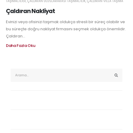
TAŞIMACILIĞI
,
ÇALDIRAN ULUSLARARASI TAŞIMACILIK
,
ÇALDIRAN VILLA TAŞIMA
Çaldıran Nakliyat
Evinizi veya ofisinizi taşımak oldukça stresli bir süreç olabilir ve
bu süreçte doğru nakliyat firmasını seçmek oldukça önemlidir.
Çaldıran...
Daha Fazla Oku