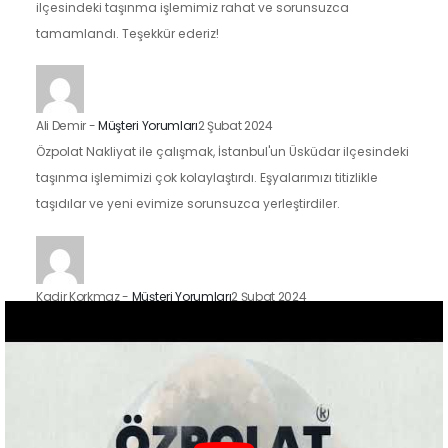
ilçesindeki taşınma işlemimiz rahat ve sorunsuzca
tamamlandı. Teşekkür ederiz!
Ali Demir
-
Müşteri Yorumları
2 Şubat 2024
Özpolat Nakliyat ile çalışmak, İstanbul'un Üsküdar ilçesindeki
taşınma işlemimizi çok kolaylaştırdı. Eşyalarımızı titizlikle
taşıdılar ve yeni evimize sorunsuzca yerleştirdiler.
Kadir Korkmaz
-
Müşteri Yorumları
2 Şubat 2024
İstanbul'un Kadıköy ilçesindeki taşınma sürecimizde Özpolat
Nakliyat'ın hizmetlerinden faydalandık ve sonuçtan çok
mutluyuz. Eşyalarımızı özenle taşıdılar ve yeni evimize
güvenle…