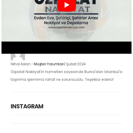
Zeynep Koç
-
Müşteri Yorumları
2 Şubat 2024
Özpolat Nakliyat ile çalışmak, Gaziantep'ten Ankara'ya
taşınma işlemimizi oldukça kolaylaştırdı. Eşyalarımızı dikkatle
taşıdılar ve taşınma sürecimiz hızlı ve düzenliydi.
Nihal Aslan
-
Müşteri Yorumları
2 Şubat 2024
Özpolat Nakliyat'ın hizmetleri sayesinde Bursa'dan İstanbul'a
taşınma işlemimiz rahat ve sorunsuzdu. Teşekkür ederiz!
INSTAGRAM