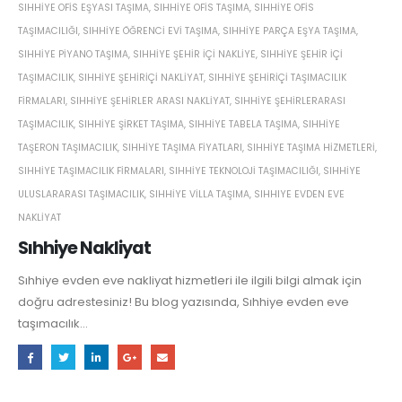
SIHHIYE OFIS EŞYASI TAŞIMA
,
SIHHIYE OFIS TAŞIMA
,
SIHHIYE OFIS
TAŞIMACILIĞI
,
SIHHIYE ÖĞRENCI EVI TAŞIMA
,
SIHHIYE PARÇA EŞYA TAŞIMA
,
SIHHIYE PIYANO TAŞIMA
,
SIHHIYE ŞEHIR IÇI NAKLIYE
,
SIHHIYE ŞEHIR IÇI
TAŞIMACILIK
,
SIHHIYE ŞEHIRIÇI NAKLIYAT
,
SIHHIYE ŞEHIRIÇI TAŞIMACILIK
FIRMALARI
,
SIHHIYE ŞEHIRLER ARASI NAKLIYAT
,
SIHHIYE ŞEHIRLERARASI
TAŞIMACILIK
,
SIHHIYE ŞIRKET TAŞIMA
,
SIHHIYE TABELA TAŞIMA
,
SIHHIYE
TAŞERON TAŞIMACILIK
,
SIHHIYE TAŞIMA FIYATLARI
,
SIHHIYE TAŞIMA HIZMETLERI
,
SIHHIYE TAŞIMACILIK FIRMALARI
,
SIHHIYE TEKNOLOJI TAŞIMACILIĞI
,
SIHHIYE
ULUSLARARASI TAŞIMACILIK
,
SIHHIYE VILLA TAŞIMA
,
SIHHIYE EVDEN EVE
NAKLIYAT
Sıhhiye Nakliyat
Sıhhiye evden eve nakliyat hizmetleri ile ilgili bilgi almak için
doğru adrestesiniz! Bu blog yazısında, Sıhhiye evden eve
taşımacılık...