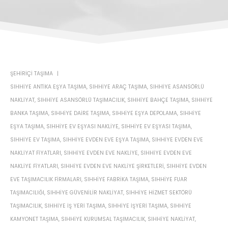
ŞEHIRIÇI TAŞIMA
SIHHIYE ANTIKA EŞYA TAŞIMA
,
SIHHIYE ARAÇ TAŞIMA
,
SIHHIYE ASANSÖRLÜ
NAKLIYAT
,
SIHHIYE ASANSÖRLÜ TAŞIMACILIK
,
SIHHIYE BAHÇE TAŞIMA
,
SIHHIYE
BANKA TAŞIMA
,
SIHHIYE DAIRE TAŞIMA
,
SIHHIYE EŞYA DEPOLAMA
,
SIHHIYE
EŞYA TAŞIMA
,
SIHHIYE EV EŞYASI NAKLIYE
,
SIHHIYE EV EŞYASI TAŞIMA
,
SIHHIYE EV TAŞIMA
,
SIHHIYE EVDEN EVE EŞYA TAŞIMA
,
SIHHIYE EVDEN EVE
NAKLIYAT FIYATLARI
,
SIHHIYE EVDEN EVE NAKLIYE
,
SIHHIYE EVDEN EVE
NAKLIYE FIYATLARI
,
SIHHIYE EVDEN EVE NAKLIYE ŞIRKETLERI
,
SIHHIYE EVDEN
EVE TAŞIMACILIK FIRMALARI
,
SIHHIYE FABRIKA TAŞIMA
,
SIHHIYE FUAR
TAŞIMACILIĞI
,
SIHHIYE GÜVENILIR NAKLIYAT
,
SIHHIYE HIZMET SEKTÖRÜ
TAŞIMACILIK
,
SIHHIYE IŞ YERI TAŞIMA
,
SIHHIYE IŞYERI TAŞIMA
,
SIHHIYE
KAMYONET TAŞIMA
,
SIHHIYE KURUMSAL TAŞIMACILIK
,
SIHHIYE NAKLIYAT
,