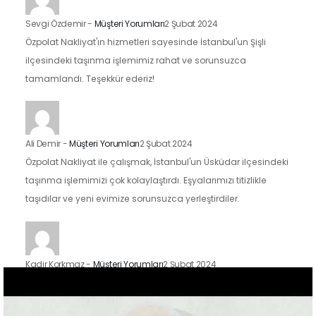
Sevgi Özdemir
-
Müşteri Yorumları
2 Şubat 2024
Özpolat Nakliyat'ın hizmetleri sayesinde İstanbul'un Şişli
ilçesindeki taşınma işlemimiz rahat ve sorunsuzca
tamamlandı. Teşekkür ederiz!
Ali Demir
-
Müşteri Yorumları
2 Şubat 2024
Özpolat Nakliyat ile çalışmak, İstanbul'un Üsküdar ilçesindeki
taşınma işlemimizi çok kolaylaştırdı. Eşyalarımızı titizlikle
taşıdılar ve yeni evimize sorunsuzca yerleştirdiler.
Kadir Korkmaz
-
Müşteri Yorumları
2 Şubat 2024
İstanbul'un Kadıköy ilçesindeki taşınma sürecimizde Özpolat
Nakliyat'ın hizmetlerinden faydalandık ve sonuçtan çok