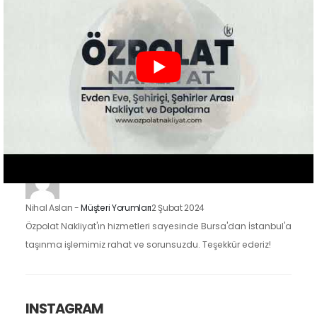
mutluyuz. Eşyalarımızı özenle taşıdılar ve yeni evimize
güvenle…
Zeynep Koç
-
Müşteri Yorumları
2 Şubat 2024
Özpolat Nakliyat ile çalışmak, Gaziantep'ten Ankara'ya
taşınma işlemimizi oldukça kolaylaştırdı. Eşyalarımızı dikkatle
taşıdılar ve taşınma sürecimiz hızlı ve düzenliydi.
Nihal Aslan
-
Müşteri Yorumları
2 Şubat 2024
Özpolat Nakliyat'ın hizmetleri sayesinde Bursa'dan İstanbul'a
taşınma işlemimiz rahat ve sorunsuzdu. Teşekkür ederiz!
INSTAGRAM