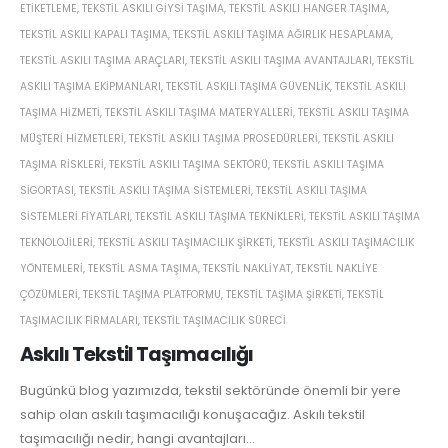
ETIKETLEME
,
TEKSTIL ASKILI GIYSI TAŞIMA
,
TEKSTIL ASKILI HANGER TAŞIMA
,
TEKSTIL ASKILI KAPALI TAŞIMA
,
TEKSTIL ASKILI TAŞIMA AĞIRLIK HESAPLAMA
,
TEKSTIL ASKILI TAŞIMA ARAÇLARI
,
TEKSTIL ASKILI TAŞIMA AVANTAJLARI
,
TEKSTIL
ASKILI TAŞIMA EKIPMANLARI
,
TEKSTIL ASKILI TAŞIMA GÜVENLIK
,
TEKSTIL ASKILI
TAŞIMA HIZMETI
,
TEKSTIL ASKILI TAŞIMA MATERYALLERI
,
TEKSTIL ASKILI TAŞIMA
MÜŞTERI HIZMETLERI
,
TEKSTIL ASKILI TAŞIMA PROSEDÜRLERI
,
TEKSTIL ASKILI
TAŞIMA RISKLERI
,
TEKSTIL ASKILI TAŞIMA SEKTÖRÜ
,
TEKSTIL ASKILI TAŞIMA
SIGORTASI
,
TEKSTIL ASKILI TAŞIMA SISTEMLERI
,
TEKSTIL ASKILI TAŞIMA
SISTEMLERI FIYATLARI
,
TEKSTIL ASKILI TAŞIMA TEKNIKLERI
,
TEKSTIL ASKILI TAŞIMA
TEKNOLOJILERI
,
TEKSTIL ASKILI TAŞIMACILIK ŞIRKETI
,
TEKSTIL ASKILI TAŞIMACILIK
YÖNTEMLERI
,
TEKSTIL ASMA TAŞIMA
,
TEKSTIL NAKLIYAT
,
TEKSTIL NAKLIYE
ÇÖZÜMLERI
,
TEKSTIL TAŞIMA PLATFORMU
,
TEKSTIL TAŞIMA ŞIRKETI
,
TEKSTIL
TAŞIMACILIK FIRMALARI
,
TEKSTIL TAŞIMACILIK SÜRECI
Askılı Tekstil Taşımacılığı
Bugünkü blog yazımızda, tekstil sektöründe önemli bir yere
sahip olan askılı taşımacılığı konuşacağız. Askılı tekstil
taşımacılığı nedir, hangi avantajları...