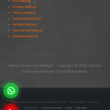
Ulus Nakliyat
Ümitköy Nakliyat
Yakacık Nakliyat
Yaşamkent Nakliyat
Yenikent Nakliyat
Yenimahalle Nakliyat
Zafertepe Nakliyat
Ankara Evden Eve Nakliyat - Copyright © 2022 Özpolat
Evden Eve Nakliyat Tüm hakları saklıdır.
Evden eve nakliyat Ankara Nakliye Firması – Yasal Uyarı – Kullanıcı
Sözleşmesi –
Gizlilik Politikası
–
KVKK
–
Site Map