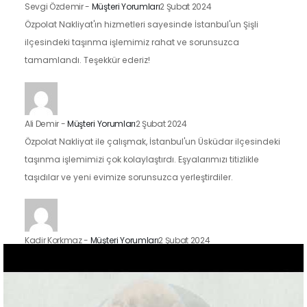
Sevgi Özdemir
-
Müşteri Yorumları
2 Şubat 2024
Özpolat Nakliyat'ın hizmetleri sayesinde İstanbul'un Şişli
ilçesindeki taşınma işlemimiz rahat ve sorunsuzca
tamamlandı. Teşekkür ederiz!
Ali Demir
-
Müşteri Yorumları
2 Şubat 2024
Özpolat Nakliyat ile çalışmak, İstanbul'un Üsküdar ilçesindeki
taşınma işlemimizi çok kolaylaştırdı. Eşyalarımızı titizlikle
taşıdılar ve yeni evimize sorunsuzca yerleştirdiler.
Kadir Korkmaz
-
Müşteri Yorumları
2 Şubat 2024
İstanbul'un Kadıköy ilçesindeki taşınma sürecimizde Özpolat
Nakliyat'ın hizmetlerinden faydalandık ve sonuçtan çok
mutluyuz. Eşyalarımızı özenle taşıdılar ve yeni evimize