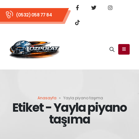
(0532) 058 77 84
Anasayfa
»
Yayla piyano taşıma
Etiket - Yayla piyano
taşıma