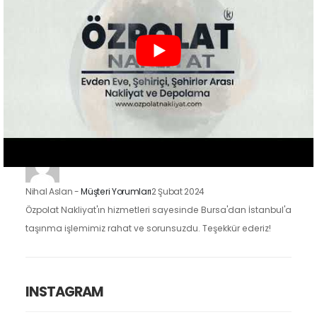
güvenle…
Zeynep Koç
-
Müşteri Yorumları
2 Şubat 2024
Özpolat Nakliyat ile çalışmak, Gaziantep'ten Ankara'ya
taşınma işlemimizi oldukça kolaylaştırdı. Eşyalarımızı dikkatle
taşıdılar ve taşınma sürecimiz hızlı ve düzenliydi.
Nihal Aslan
-
Müşteri Yorumları
2 Şubat 2024
Özpolat Nakliyat'ın hizmetleri sayesinde Bursa'dan İstanbul'a
taşınma işlemimiz rahat ve sorunsuzdu. Teşekkür ederiz!
INSTAGRAM