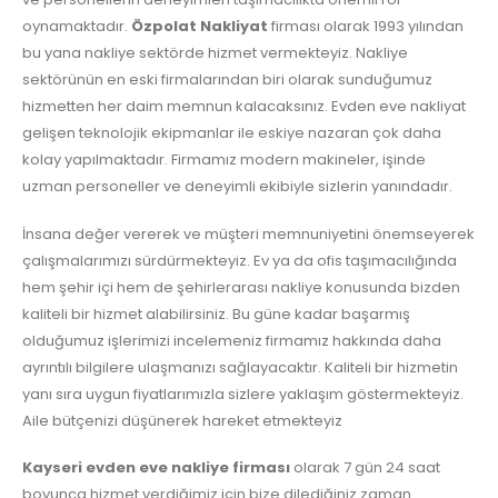
oynamaktadır.
Özpolat Nakliyat
firması olarak 1993 yılından
bu yana nakliye sektörde hizmet vermekteyiz. Nakliye
sektörünün en eski firmalarından biri olarak sunduğumuz
hizmetten her daim memnun kalacaksınız. Evden eve nakliyat
gelişen teknolojik ekipmanlar ile eskiye nazaran çok daha
kolay yapılmaktadır. Firmamız modern makineler, işinde
uzman personeller ve deneyimli ekibiyle sizlerin yanındadır.
İnsana değer vererek ve müşteri memnuniyetini önemseyerek
çalışmalarımızı sürdürmekteyiz. Ev ya da ofis taşımacılığında
hem şehir içi hem de şehirlerarası nakliye konusunda bizden
kaliteli bir hizmet alabilirsiniz. Bu güne kadar başarmış
olduğumuz işlerimizi incelemeniz firmamız hakkında daha
ayrıntılı bilgilere ulaşmanızı sağlayacaktır. Kaliteli bir hizmetin
yanı sıra uygun fiyatlarımızla sizlere yaklaşım göstermekteyiz.
Aile bütçenizi düşünerek hareket etmekteyiz
Kayseri evden eve nakliye firması
olarak 7 gün 24 saat
boyunca hizmet verdiğimiz için bize dilediğiniz zaman