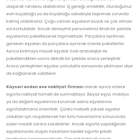
ulaşarak randevu alabilirsiniz. İş gereği, emeklilik, oturduğunuz
evin küçüklüğü ya da büyüklüğü sebebiyle taşınmak zorunda
kalmış olabilirsiniz. Çoğu zaman eşyaların büyük ve çok olması
sizi korkutabilir. Ancak deneyimli personelimiz itinalı bir şekilde
eşyalarınızı paketleyerek taşımaktadır. Parçalara ayrılması
gereken eşyaları da parçalara ayırarak özenle paketlerler.
Ayrıca kırılmaya müsait eşyalar özel ambalajlar ile
paketlendikten sonra dikkatli bir şekilde araca yerleştirilir.
Araca yerleştirilen eşyalar yolculukta esnasında yıkılmasın diye
de bağlanarak sabitlenir.
Kayseri evden eve nakliyat firması
olarak ayrıca sizlere
sigorta nakliyat hizmeti de sunmaktayız. Beyaz eşya, mobilya
ya da değerli eşyalarınızı korumak adına eşyalarınızı
sigortalatmanız önemlidir. Çünkü maliyeti yüksek eşyalar
oldukları için oluşabilecek her türlü hasarlanma sonucunda
sizleri maddi zarara sokabilirler. Ancak sigorta yapıldığında
eşyalarınızda oluşan hasarların bedeli sigorta şirketi
tarafından karşılanmaktadır. Özpolat Nakliyat olarak