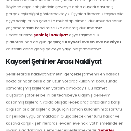
Böylece eşya sahiplerinin çevreye daha duyarlı davranış
gerçekleştirdiğini göstermekteyiz. Eşyaları firmamız taşısa bile
eşya sahiplerinin çevre ile muhatap olması durumunda sorun
yaşamamasını kendimize ilke edinmiş durumdayız.
Hedeflerimize
şehir içi nakliyat
eşya taşımacılık
platformunda da gün geçtikçe
Kayseri evden eve nakliyat
kalitesini daha geniş çevreye yaygınlaştırmaktayız.
Kayseri Şehirler Arası Nakliyat
Şehirlerarası nakliyat hizmetini gerçekleştirmenin en hassas
noktalarından birisi olan uzun yol araç kullanımı konusunda
uzmanlaşmış kişilerden yardım almaktayız. Bu hizmeti
oluşturan şoförler belirli bir tecrübeye ulaşmış deneyim
kazanmış kişilerdir. Yolda oluşabilecek araç arızalarına karşı
bilgi sahibi olan kişiler olduğu için zaman kullanımını tasarrufu
bir şekilde uygulanmaktadır. Oluşabilecek her türlü hasar ve
kazaya karşılık şehirlerarası evden eve nakliyat hizmetinde en
uygun sigortalama işlemi gerçekleştirilmektedir.
Şehirler