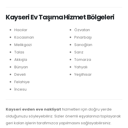
Kayseri Ev Taşıma Hizmet Bölgeleri
Hacılar
Özvatan
Kocasinan
Pınarbaşı
Melikgazi
Sarıoğlan
Talas
Sarız
Akkışla
Tomarza
Bünyan
Yahyalı
Develi
Yeşilhisar
Felahiye
İncesu
Kayseri evden eve nakliyat
hizmetleri için doğru yerde
olduğunuzu söyleyebiliriz. Sizler önemli eşyalarınızı toplayarak
geri kalan işlerin tarafımızca yapılmasını sağlayabilirsiniz.