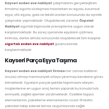
Kayseri evden eve nakliyat
çalışmalarını gerçekleştiren
firmamız sigorta sözleşmesi hazırlarken ev eşyası, kurumsal
eşya, ofis eşyası, gıda ve tekstil ürünleri konusunda da ayrıntılı
çalışmalar yapmaktadır. Oluşabilecek zararlar
Özpolat
Nakliyat
sigortalı taşımacılık prensiplerine uygun olarak
karşılanmaktadır. Bu süreç içerisinde eşyaların çizilmesi,
kırılması, darbe alması sonucunda oluşabilecek tüm kayıplar
sigortalı evden eve nakliyat
güvencesinde
karşılanmaktadır.
Kayseri Parça Eşya Taşıma
Kayseri evden eve nakliyat firması
her zaman kalitenin
öncüsü olmayı memnuniyeti ortaya çıkarmayı kendisine görev
bilmektedir. Eşyaların parçalı şekilde taşınmasını isteyen
müşterilerine en uygun araç temini yaparak bu konuda hızlı,
emniyetli, sağlıklı işlemler yürütmektedir. Özellikle taşıyıcı
elemanlarının, paketleme elemanlarının covid-19 testini
yakından takip ederek temas oluşumlarında sağlık