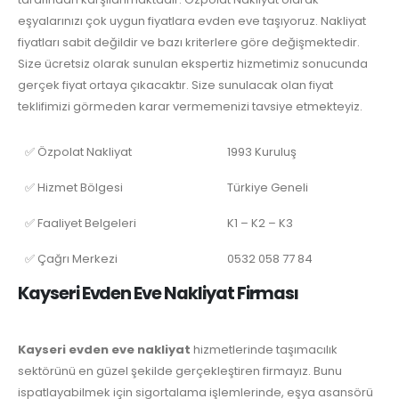
eşyalarınızı çok uygun fiyatlara evden eve taşıyoruz. Nakliyat
fiyatları sabit değildir ve bazı kriterlere göre değişmektedir.
Size ücretsiz olarak sunulan ekspertiz hizmetimiz sonucunda
gerçek fiyat ortaya çıkacaktır. Size sunulacak olan fiyat
teklifimizi görmeden karar vermemenizi tavsiye etmekteyiz.
✅ Özpolat Nakliyat
1993 Kuruluş
✅ Hizmet Bölgesi
Türkiye Geneli
✅ Faaliyet Belgeleri
K1 – K2 – K3
✅ Çağrı Merkezi
0532 058 77 84
Kayseri Evden Eve Nakliyat Firması
Kayseri evden eve nakliyat
hizmetlerinde taşımacılık
sektörünü en güzel şekilde gerçekleştiren firmayız. Bunu
ispatlayabilmek için sigortalama işlemlerinde, eşya asansörü