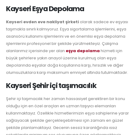
Kayseri Eşya Depolama
Kayseri evden eve nakliyat şirketi
olarak sadece ev eşyası
taşımakla sınırlı kalmıyoruz. Eşya sigortalama işlemlerini, eşya
asansörü kullanımı işlemlerini ve en önemlisi eşya depolama
işlemlerini profesyonel bir şekilde yürütmekteyiz. Çalışma
alanlarımız içerisinde yer alan
eşya depolama
hizmeti için
büyük şehirlere yakın anayol üzerine kurulmuş olan eşya
depolarında eşyalar doğa koşullarına karşı, hırsızlık ve diğer
olumsuzluklara karşı maksimum emniyet altında tutulmaktadır.
Kayseri Şehir içi taşımacılık
Şehir içi taşımacılık her zaman hassasiyet gerektiren bir konu
olduğu için en özel araçları en uzman taşıyıcı elemanları
kullanmaktayız. Özellikle hizmetlerimizin eşya sahiplerine yarar
sağlayacak şekilde gerçekleşebilmesi için zamanı en güzel
şekilde planlamaktayız. Gecenin sessiz karanlığında ıssız
sokaklarda minimum ses oluşumuna özen göstermekteyiz.