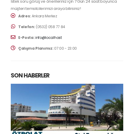
İstek soru görüş ve önerileriniz için 7 Gün 24 saat boyunca
müşteri temsilcilerimizi araya bilirsiniz!
Adres:
Ankara Merkez
Telefon:
(0532) 058 77 84
E-Posta:
info@localhost
Çalışma Planımız:
07:00 - 23:00
SON HABERLER