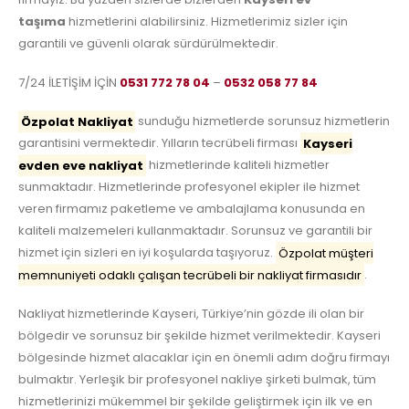
taşıma
hizmetlerini alabilirsiniz. Hizmetlerimiz sizler için
garantili ve güvenli olarak sürdürülmektedir.
7/24 İLETİŞİM İÇİN
0531 772 78 04
–
0532 058 77 84
Özpolat Nakliyat
sunduğu hizmetlerde sorunsuz hizmetlerin
garantisini vermektedir. Yılların tecrübeli firması
Kayseri
evden eve nakliyat
hizmetlerinde kaliteli hizmetler
sunmaktadır. Hizmetlerinde profesyonel ekipler ile hizmet
veren firmamız paketleme ve ambalajlama konusunda en
kaliteli malzemeleri kullanmaktadır. Sorunsuz ve garantili bir
hizmet için sizleri en iyi koşularda taşıyoruz.
Özpolat müşteri
memnuniyeti odaklı çalışan tecrübeli bir nakliyat firmasıdır
.
Nakliyat hizmetlerinde Kayseri, Türkiye’nin gözde ili olan bir
bölgedir ve sorunsuz bir şekilde hizmet verilmektedir. Kayseri
bölgesinde hizmet alacaklar için en önemli adım doğru firmayı
bulmaktır. Yerleşik bir profesyonel nakliye şirketi bulmak, tüm
hizmetlerinizi mükemmel bir şekilde geliştirmek için ilk ve en