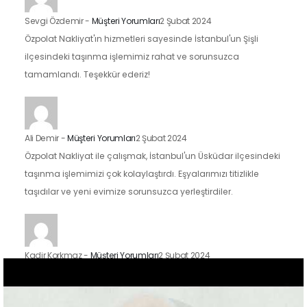
Sevgi Özdemir
-
Müşteri Yorumları
2 Şubat 2024
Özpolat Nakliyat'ın hizmetleri sayesinde İstanbul'un Şişli
ilçesindeki taşınma işlemimiz rahat ve sorunsuzca
tamamlandı. Teşekkür ederiz!
Ali Demir
-
Müşteri Yorumları
2 Şubat 2024
Özpolat Nakliyat ile çalışmak, İstanbul'un Üsküdar ilçesindeki
taşınma işlemimizi çok kolaylaştırdı. Eşyalarımızı titizlikle
taşıdılar ve yeni evimize sorunsuzca yerleştirdiler.
Kadir Korkmaz
-
Müşteri Yorumları
2 Şubat 2024
İstanbul'un Kadıköy ilçesindeki taşınma sürecimizde Özpolat
Nakliyat'ın hizmetlerinden faydalandık ve sonuçtan çok