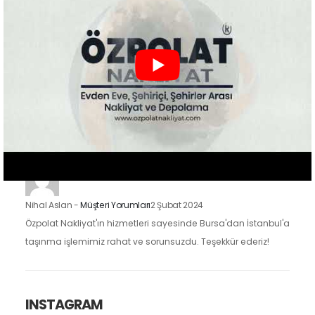
mutluyuz. Eşyalarımızı özenle taşıdılar ve yeni evimize
güvenle…
Zeynep Koç
-
Müşteri Yorumları
2 Şubat 2024
Özpolat Nakliyat ile çalışmak, Gaziantep'ten Ankara'ya
taşınma işlemimizi oldukça kolaylaştırdı. Eşyalarımızı dikkatle
taşıdılar ve taşınma sürecimiz hızlı ve düzenliydi.
Nihal Aslan
-
Müşteri Yorumları
2 Şubat 2024
Özpolat Nakliyat'ın hizmetleri sayesinde Bursa'dan İstanbul'a
taşınma işlemimiz rahat ve sorunsuzdu. Teşekkür ederiz!
INSTAGRAM