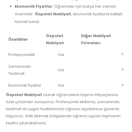
Ekonomik Fiyatlar
: Öğrenciler için bütçe her zaman
önemlidir.
Özpolat Nakliyat
, ekonomik fiyatlarla kaliteli
hizmet sunar.
Özpolat
Diğer Nakliyat
Özellikler
Nakliyat
Firmaları
Profesyonellik
Var
?
Zamanında
Var
?
Teslimat
Ekonomik Fiyatlar
Var
?
Özpolat Nakliyat
olarak öğrencilerin taşıma ihtiyaçlarına
özel çözümler sunuyoruz. Profesyonel ekibimiz, zamanında
teslimat ve uygun fiyatlarımızla öğrenci eşyalarınızı güvenle
taşıyoruz. Artık Mamak bölgesinde öğrenci eşyası taşımanın
keyfini çıkarabilirsiniz.