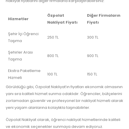
nakliyat fiyatlarını diğer firmalarla karşılaştırabilirsiniz:
Özpolat
Diğer Firmaların
Hizmetler
Nakliyat Fiyatı
Fiyatı
Şehir İçi Öğrenci
250 TL
300 TL
Taşıma
Şehirler Arası
800 TL
900 TL
Taşıma
Ekstra Paketleme
100 TL
150 TL
Hizmeti
Görüldüğü gibi, Özpolat Nakliyat’ın fiyatları ekonomik olmasının
yanı sıra kaliteli hizmet sunma odaklıdır. Öğrenciler, bütçelerini
zorlamadan güvenilir ve profesyonel bir nakliyat hizmeti alarak
yeni yaşam alanlarına kolaylıkla taşınabilirler.
Özpolat Nakliyat olarak, öğrenci nakliyat hizmetlerinde kaliteli
ve ekonomik seçenekler sunmaya devam ediyoruz.