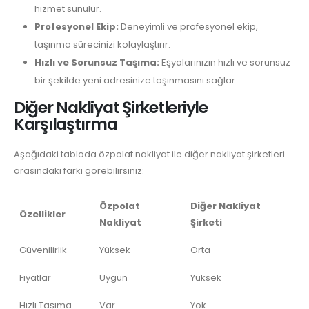
hizmet sunulur.
Profesyonel Ekip:
Deneyimli ve profesyonel ekip,
taşınma sürecinizi kolaylaştırır.
Hızlı ve Sorunsuz Taşıma:
Eşyalarınızın hızlı ve sorunsuz
bir şekilde yeni adresinize taşınmasını sağlar.
Diğer Nakliyat Şirketleriyle
Karşılaştırma
Aşağıdaki tabloda özpolat nakliyat ile diğer nakliyat şirketleri
arasındaki farkı görebilirsiniz:
Özpolat
Diğer Nakliyat
Özellikler
Nakliyat
Şirketi
Güvenilirlik
Yüksek
Orta
Fiyatlar
Uygun
Yüksek
Hızlı Taşıma
Var
Yok