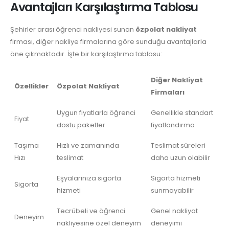
Avantajları Karşılaştırma Tablosu
Şehirler arası öğrenci nakliyesi sunan
özpolat nakliyat
firması, diğer nakliye firmalarına göre sunduğu avantajlarla
öne çıkmaktadır. İşte bir karşılaştırma tablosu:
Diğer Nakliyat
Özellikler
Özpolat Nakliyat
Firmaları
Uygun fiyatlarla öğrenci
Genellikle standart
Fiyat
dostu paketler
fiyatlandırma
Taşıma
Hızlı ve zamanında
Teslimat süreleri
Hızı
teslimat
daha uzun olabilir
Eşyalarınıza sigorta
Sigorta hizmeti
Sigorta
hizmeti
sunmayabilir
Tecrübeli ve öğrenci
Genel nakliyat
Deneyim
nakliyesine özel deneyim
deneyimi