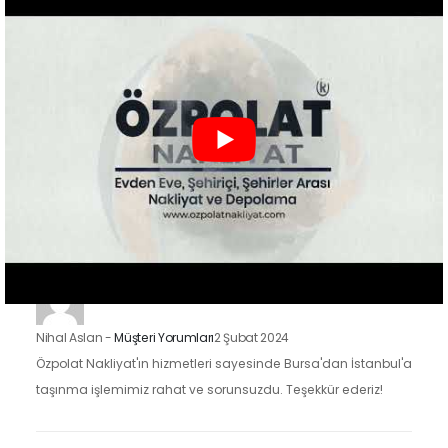
Nakliyat'ın hizmetlerinden faydalandık ve sonuçtan çok
mutluyuz. Eşyalarımızı özenle taşıdılar ve yeni evimize
güvenle…
Zeynep Koç
-
Müşteri Yorumları
2 Şubat 2024
Özpolat Nakliyat ile çalışmak, Gaziantep'ten Ankara'ya
taşınma işlemimizi oldukça kolaylaştırdı. Eşyalarımızı dikkatle
taşıdılar ve taşınma sürecimiz hızlı ve düzenliydi.
Nihal Aslan
-
Müşteri Yorumları
2 Şubat 2024
Özpolat Nakliyat'ın hizmetleri sayesinde Bursa'dan İstanbul'a
taşınma işlemimiz rahat ve sorunsuzdu. Teşekkür ederiz!