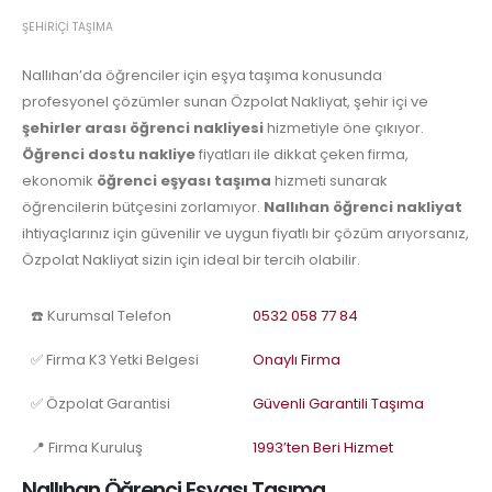
ŞEHIRIÇI TAŞIMA
Nallıhan’da öğrenciler için eşya taşıma konusunda
profesyonel çözümler sunan Özpolat Nakliyat, şehir içi ve
şehirler arası öğrenci nakliyesi
hizmetiyle öne çıkıyor.
Öğrenci dostu nakliye
fiyatları ile dikkat çeken firma,
ekonomik
öğrenci eşyası taşıma
hizmeti sunarak
öğrencilerin bütçesini zorlamıyor.
Nallıhan öğrenci nakliyat
ihtiyaçlarınız için güvenilir ve uygun fiyatlı bir çözüm arıyorsanız,
Özpolat Nakliyat sizin için ideal bir tercih olabilir.
☎️ Kurumsal Telefon
0532 058 77 84
✅ Firma K3 Yetki Belgesi
Onaylı Firma
✅ Özpolat Garantisi
Güvenli Garantili Taşıma
📍 Firma Kuruluş
1993’ten Beri Hizmet
Nallıhan Öğrenci Eşyası Taşıma