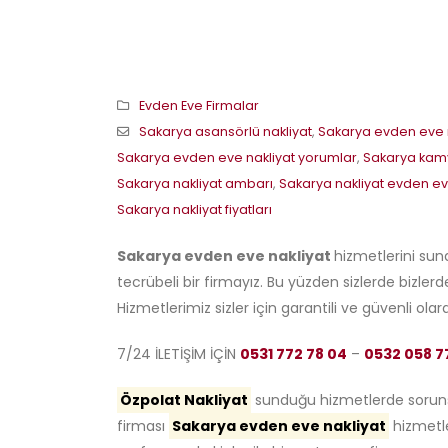
Evden Eve Firmalar
Sakarya asansörlü nakliyat
,
Sakarya evden eve n
Sakarya evden eve nakliyat yorumlar
,
Sakarya kamy
Sakarya nakliyat ambarı
,
Sakarya nakliyat evden e
Sakarya nakliyat fiyatları
Sakarya evden eve nakliyat
hizmetlerini sun
tecrübeli bir firmayız. Bu yüzden sizlerde bizler
Hizmetlerimiz sizler için garantili ve güvenli ola
7/24 İLETİŞİM İÇİN
0531 772 78 04
–
0532 058 7
Özpolat Nakliyat
sunduğu hizmetlerde sorunsuz
firması
Sakarya evden eve nakliyat
hizmetle