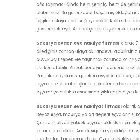
ofis taşımacılığında hem şehir içi hem de şehirl
alabilirsiniz. Bu güne kadar başarmış olduğumuz 
bilgilere ulaşmanızı sağlayacaktır. Kaliteli bir hi
göstermekteyiz. Aile bütçenizi düşünerek hare
Sakarya evden eve nakliye firması
olarak 7 
dilediğiniz zaman ulaşarak randevu alabilirsiniz.
büyüklüğü sebebiyle taşınmak zorunda kalmış ol
sizi korkutabilir. Ancak deneyimli personelimiz iti
Parçalara ayrılması gereken eşyaları da parçalar
eşyalar özel ambalajlar ile paketlendikten sonra di
eşyalar yolculukta esnasında yıkılmasın diye de 
Sakarya evden eve nakliyat firması
olarak a
Beyaz eşya, mobilya ya da değerli eşyalarınızı k
Çünkü maliyeti yüksek eşyalar oldukları için ol
zarara sokabilirler. Ancak sigorta yapıldığında eş
tarafından karşılanmaktadır. Özpolat Nakliyat ol