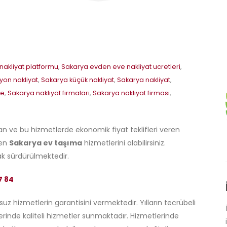
akliyat platformu
,
Sakarya evden eve nakliyat ucretleri
,
on nakliyat
,
Sakarya küçük nakliyat
,
Sakarya nakliyat
,
ve
,
Sakarya nakliyat firmaları
,
Sakarya nakliyat firması
,
an ve bu hizmetlerde ekonomik fiyat teklifleri veren
den
Sakarya ev taşıma
hizmetlerini alabilirsiniz.
rak sürdürülmektedir.
7 84
 hizmetlerin garantisini vermektedir. Yılların tecrübeli
rinde kaliteli hizmetler sunmaktadır. Hizmetlerinde