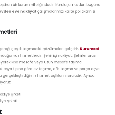
leştiren bir kurum niteliğindedir. Kuruluşumuzdan bugüne
evden eve nakliyat
çalışmalarımızı kalite politikamızı
metleri
reği çeşitli taşımacılık çözülmeleri geliştirir.
Kurumsal
unduğumuz hizmetlerdir. Şehir içi nakliyat, Şehirler arası
zenleyerek kısa mesafe veya uzun mesafe taşıma
cak eşya tipine göre ev taşıma, ofis taşıma ve parça eşya
a gerçekleştirdiğimiz hizmet aşlıklarını sıraladık. Ayrıca
iyoruz.
iye şirketi
t