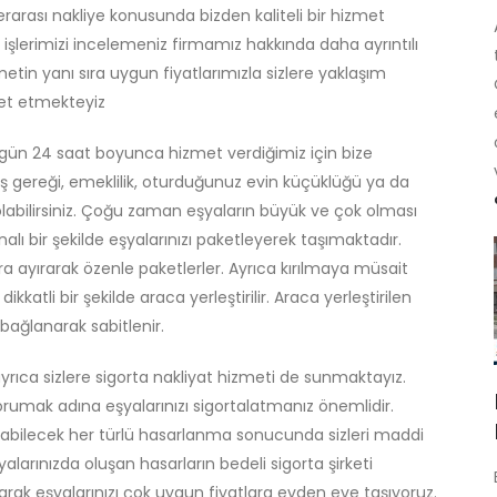
erarası nakliye konusunda bizden kaliteli bir hizmet
işlerimizi incelemeniz firmamız hakkında daha ayrıntılı
zmetin yanı sıra uygun fiyatlarımızla sizlere yaklaşım
ket etmekteyiz
gün 24 saat boyunca hizmet verdiğimiz için bize
 İş gereği, emeklilik, oturduğunuz evin küçüklüğü ya da
abilirsiniz. Çoğu zaman eşyaların büyük ve çok olması
nalı bir şekilde eşyalarınızı paketleyerek taşımaktadır.
a ayırarak özenle paketlerler. Ayrıca kırılmaya müsait
kkatli bir şekilde araca yerleştirilir. Araca yerleştirilen
bağlanarak sabitlenir.
yrıca sizlere sigorta nakliyat hizmeti de sunmaktayız.
orumak adına eşyalarınızı sigortalatmanız önemlidir.
uşabilecek her türlü hasarlanma sonucunda sizleri maddi
yalarınızda oluşan hasarların bedeli sigorta şirketi
arak eşyalarınızı çok uygun fiyatlara evden eve taşıyoruz.