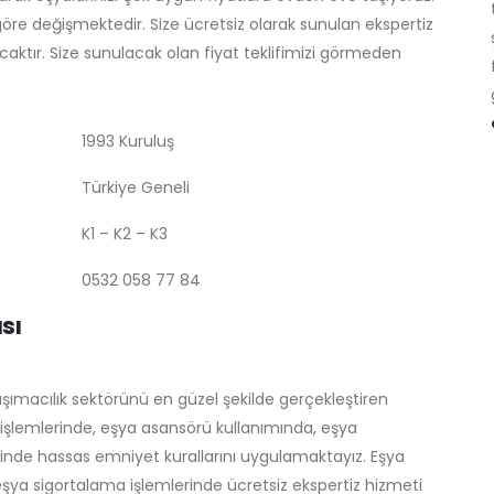
re göre değişmektedir. Size ücretsiz olarak sunulan ekspertiz
ktır. Size sunulacak olan fiyat teklifimizi görmeden
1993 Kuruluş
Türkiye Geneli
K1 – K2 – K3
0532 058 77 84
sı
şımacılık sektörünü en güzel şekilde gerçekleştiren
 işlemlerinde, eşya asansörü kullanımında, eşya
rinde hassas emniyet kurallarını uygulamaktayız. Eşya
şya sigortalama işlemlerinde ücretsiz ekspertiz hizmeti