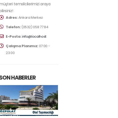
müşteri temsilcilerimizi araya
bilirsiniz!
Adres:
Ankara Merkez
Telefon:
(0532) 058 77 84
E-Posta:
info@localhost
Çalışma Planımız:
07:00 -
23:00
SON HABERLER