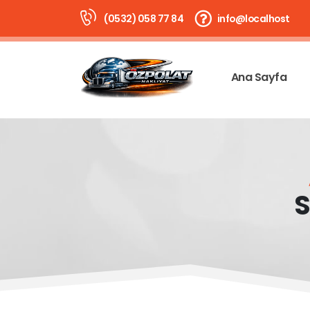
(0532) 058 77 84
info@localhost
Ana Sayfa
S