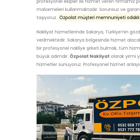
profesyonel ekipler ile hizmet veren firmamız
malzemeleri kullanmaktadır. Sorunsuz ve garantili
taşıyoruz.
Özpolat müşteri memnuniyeti odaklı ça
Nakliyat hizmetlerinde Sakarya, Türkiye’nin gözde
verilmektedir. Sakarya bölgesinde hizmet alacak
bir profesyonel nakliye şirketi bulmak, tüm hizme
büyük adımdır.
Özpolat Nakliyat
olarak yirmi yı
hizmetler sunuyoruz. Profesyonel hizmet anlayış