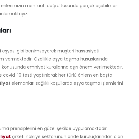
terilerimizin menfaati doğrultusunda gerçekleşebilmesi
lanlamaktayız.
ları
di eşyası gibi benimseyerek müşteri hassasiyeti
 vermektedir. Özellikle eşya taşıma hususlarında,
onusunda emniyet kurallarına aşırı önem verilmektedir.
e covid-19 testi yaptırılarak her türlü önlem en başta
liyat
elemanları sağlıklı koşullarda eşya taşıma işlemlerini
şıma prensiplerini en güzel şekilde uygulamaktadır.
liyat
şirketi nakliye sektörünün önde kuruluşlarından olan