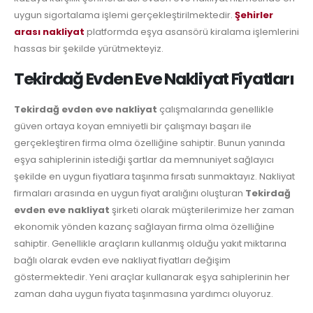
uygun sigortalama işlemi gerçekleştirilmektedir.
Şehirler
arası nakliyat
platformda eşya asansörü kiralama işlemlerini
hassas bir şekilde yürütmekteyiz.
Tekirdağ Evden Eve Nakliyat Fiyatları
Tekirdağ evden eve nakliyat
çalışmalarında genellikle
güven ortaya koyan emniyetli bir çalışmayı başarı ile
gerçekleştiren firma olma özelliğine sahiptir. Bunun yanında
eşya sahiplerinin istediği şartlar da memnuniyet sağlayıcı
şekilde en uygun fiyatlara taşınma fırsatı sunmaktayız. Nakliyat
firmaları arasında en uygun fiyat aralığını oluşturan
Tekirdağ
evden eve nakliyat
şirketi olarak müşterilerimize her zaman
ekonomik yönden kazanç sağlayan firma olma özelliğine
sahiptir. Genellikle araçların kullanmış olduğu yakıt miktarına
bağlı olarak evden eve nakliyat fiyatları değişim
göstermektedir. Yeni araçlar kullanarak eşya sahiplerinin her
zaman daha uygun fiyata taşınmasına yardımcı oluyoruz.