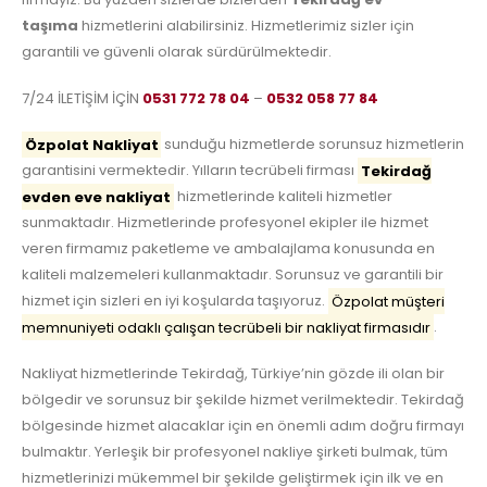
taşıma
hizmetlerini alabilirsiniz. Hizmetlerimiz sizler için
garantili ve güvenli olarak sürdürülmektedir.
7/24 İLETİŞİM İÇİN
0531 772 78 04
–
0532 058 77 84
Özpolat Nakliyat
sunduğu hizmetlerde sorunsuz hizmetlerin
garantisini vermektedir. Yılların tecrübeli firması
Tekirdağ
evden eve nakliyat
hizmetlerinde kaliteli hizmetler
sunmaktadır. Hizmetlerinde profesyonel ekipler ile hizmet
veren firmamız paketleme ve ambalajlama konusunda en
kaliteli malzemeleri kullanmaktadır. Sorunsuz ve garantili bir
hizmet için sizleri en iyi koşularda taşıyoruz.
Özpolat müşteri
memnuniyeti odaklı çalışan tecrübeli bir nakliyat firmasıdır
.
Nakliyat hizmetlerinde Tekirdağ, Türkiye’nin gözde ili olan bir
bölgedir ve sorunsuz bir şekilde hizmet verilmektedir. Tekirdağ
bölgesinde hizmet alacaklar için en önemli adım doğru firmayı
bulmaktır. Yerleşik bir profesyonel nakliye şirketi bulmak, tüm
hizmetlerinizi mükemmel bir şekilde geliştirmek için ilk ve en