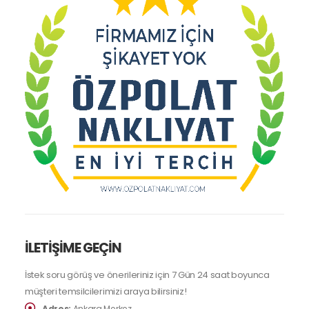
İLETİŞİME GEÇİN
İstek soru görüş ve önerileriniz için 7 Gün 24 saat boyunca
müşteri temsilcilerimizi araya bilirsiniz!
Adres:
Ankara Merkez