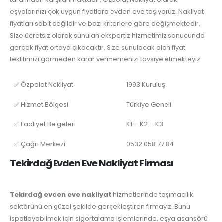
eşyalarınızı çok uygun fiyatlara evden eve taşıyoruz. Nakliyat
fiyatları sabit değildir ve bazı kriterlere göre değişmektedir.
Size ücretsiz olarak sunulan ekspertiz hizmetimiz sonucunda
gerçek fiyat ortaya çıkacaktır. Size sunulacak olan fiyat
teklifimizi görmeden karar vermemenizi tavsiye etmekteyiz.
✅ Özpolat Nakliyat
1993 Kuruluş
✅ Hizmet Bölgesi
Türkiye Geneli
✅ Faaliyet Belgeleri
K1 – K2 – K3
✅ Çağrı Merkezi
0532 058 77 84
Tekirdağ Evden Eve Nakliyat Firması
Tekirdağ evden eve nakliyat
hizmetlerinde taşımacılık
sektörünü en güzel şekilde gerçekleştiren firmayız. Bunu
ispatlayabilmek için sigortalama işlemlerinde, eşya asansörü