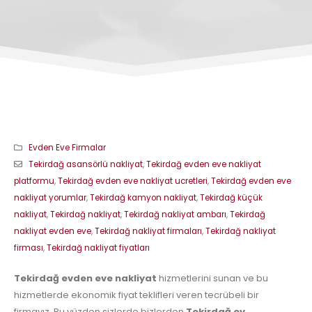
Evden Eve Firmalar
Tekirdağ asansörlü nakliyat
,
Tekirdağ evden eve nakliyat
platformu
,
Tekirdağ evden eve nakliyat ucretleri
,
Tekirdağ evden eve
nakliyat yorumlar
,
Tekirdağ kamyon nakliyat
,
Tekirdağ küçük
nakliyat
,
Tekirdağ nakliyat
,
Tekirdağ nakliyat ambarı
,
Tekirdağ
nakliyat evden eve
,
Tekirdağ nakliyat firmaları
,
Tekirdağ nakliyat
firması
,
Tekirdağ nakliyat fiyatları
Tekirdağ evden eve nakliyat
hizmetlerini sunan ve bu
hizmetlerde ekonomik fiyat teklifleri veren tecrübeli bir
firmayız. Bu yüzden sizlerde bizlerden
Tekirdağ ev