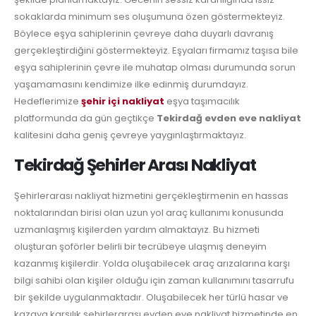
sokaklarda minimum ses oluşumuna özen göstermekteyiz.
Böylece eşya sahiplerinin çevreye daha duyarlı davranış
gerçekleştirdiğini göstermekteyiz. Eşyaları firmamız taşısa bile
eşya sahiplerinin çevre ile muhatap olması durumunda sorun
yaşamamasını kendimize ilke edinmiş durumdayız.
Hedeflerimize
şehir içi nakliyat
eşya taşımacılık
platformunda da gün geçtikçe
Tekirdağ evden eve nakliyat
kalitesini daha geniş çevreye yaygınlaştırmaktayız.
Tekirdağ Şehirler Arası Nakliyat
Şehirlerarası nakliyat hizmetini gerçekleştirmenin en hassas
noktalarından birisi olan uzun yol araç kullanımı konusunda
uzmanlaşmış kişilerden yardım almaktayız. Bu hizmeti
oluşturan şoförler belirli bir tecrübeye ulaşmış deneyim
kazanmış kişilerdir. Yolda oluşabilecek araç arızalarına karşı
bilgi sahibi olan kişiler olduğu için zaman kullanımını tasarrufu
bir şekilde uygulanmaktadır. Oluşabilecek her türlü hasar ve
kazaya karşılık şehirlerarası evden eve nakliyat hizmetinde en