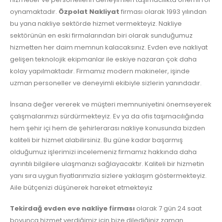
oynamaktadır.
Özpolat Nakliyat
firması olarak 1993 yılından
bu yana nakliye sektörde hizmet vermekteyiz. Nakliye
sektörünün en eski firmalarından biri olarak sunduğumuz
hizmetten her daim memnun kalacaksınız. Evden eve nakliyat
gelişen teknolojik ekipmanlar ile eskiye nazaran çok daha
kolay yapılmaktadır. Firmamız modern makineler, işinde
uzman personeller ve deneyimli ekibiyle sizlerin yanındadır.
İnsana değer vererek ve müşteri memnuniyetini önemseyerek
çalışmalarımızı sürdürmekteyiz. Ev ya da ofis taşımacılığında
hem şehir içi hem de şehirlerarası nakliye konusunda bizden
kaliteli bir hizmet alabilirsiniz. Bu güne kadar başarmış
olduğumuz işlerimizi incelemeniz firmamız hakkında daha
ayrıntılı bilgilere ulaşmanızı sağlayacaktır. Kaliteli bir hizmetin
yanı sıra uygun fiyatlarımızla sizlere yaklaşım göstermekteyiz.
Aile bütçenizi düşünerek hareket etmekteyiz
Tekirdağ evden eve nakliye firması
olarak 7 gün 24 saat
boyunca hizmet verdiğimiz için bize dilediğiniz zaman