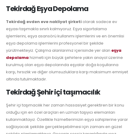
Tekirdağ Eşya Depolama
Tekirdağ evden eve nakliyat şirketi
olarak sadece ev
eşyası taşımakla sınırlı kalmıyoruz. Eşya sigortalama
işlemlerini, eşya asansörü kullanımı işlemlerini ve en önemlisi
eşya depolama işlemlerini profesyonel bir şekilde
yürütmekteyiz. Çalışma alanlarımız içerisinde yer alan
eşya
depolama
hizmeti için büyük şehirlere yakın anayol üzerine
kurulmuş olan eşya depolarında eşyalar doğa koşullarına
karşı, hırsızlık ve diğer olumsuzluklara karşı maksimum emniyet
altında tutulmaktadır.
Tekirdağ Şehir içi taşımacılık
Şehir içi taşımacılık her zaman hassasiyet gerektiren bir konu
olduğu için en özel araçları en uzman taşıyıcı elemanları
kullanmaktayız. Özellikle hizmetlerimizin eşya sahiplerine yarar
sağlayacak şekilde gerçekleşebilmesi için zamanı en güzel
şekilde planlamaktayız. Gecenin sessiz karanlığında ıssız