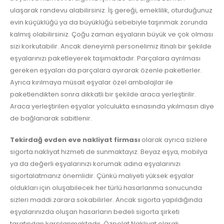
ulaşarak randevu alabilirsiniz. İş gereği, emeklilik, oturduğunuz
evin küçüklüğü ya da büyüklüğü sebebiyle taşınmak zorunda
kalmış olabilirsiniz. Çoğu zaman eşyaların büyük ve çok olması
sizi korkutabilir. Ancak deneyimli personelimiz itinalı bir şekilde
eşyalarınızı paketleyerek taşımaktadır. Parçalara ayrılması
gereken eşyaları da parçalara ayırarak özenle paketlerler.
Ayrıca kırılmaya müsait eşyalar özel ambalajlar ile
paketlendikten sonra dikkatli bir şekilde araca yerleştirilir.
Araca yerleştirilen eşyalar yolculukta esnasında yıkılmasın diye
de bağlanarak sabitlenir.
Tekirdağ evden eve nakliyat firması
olarak ayrıca sizlere
sigorta nakliyat hizmeti de sunmaktayız. Beyaz eşya, mobilya
ya da değerli eşyalarınızı korumak adına eşyalarınızı
sigortalatmanız önemlidir. Çünkü maliyeti yüksek eşyalar
oldukları için oluşabilecek her türlü hasarlanma sonucunda
sizleri maddi zarara sokabilirler. Ancak sigorta yapıldığında
eşyalarınızda oluşan hasarların bedeli sigorta şirketi
tarafından karşılanmaktadır. Özpolat Nakliyat olarak