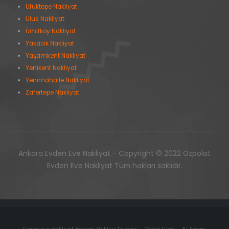
Ufuktepe Nakliyat
Ulus Nakliyat
Ümitköy Nakliyat
Yakacık Nakliyat
Yaşamkent Nakliyat
Yenikent Nakliyat
Yenimahalle Nakliyat
Zafertepe Nakliyat
Ankara Evden Eve Nakliyat - Copyright © 2022 Özpolat
Evden Eve Nakliyat Tüm hakları saklıdır.