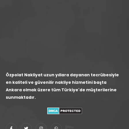
Özpolat Nakliyat uzun yıllara dayanan tecrübesiyle
en kaliteli ve güvenilir nakliye hizmetini başta
Ankara olmak üzere tüm Türkiye'de müşterilerine
sunmaktadır.