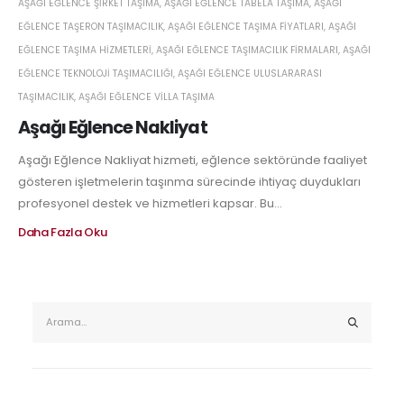
AŞAĞI EĞLENCE ŞIRKET TAŞIMA
,
AŞAĞI EĞLENCE TABELA TAŞIMA
,
AŞAĞI
EĞLENCE TAŞERON TAŞIMACILIK
,
AŞAĞI EĞLENCE TAŞIMA FIYATLARI
,
AŞAĞI
EĞLENCE TAŞIMA HIZMETLERI
,
AŞAĞI EĞLENCE TAŞIMACILIK FIRMALARI
,
AŞAĞI
EĞLENCE TEKNOLOJI TAŞIMACILIĞI
,
AŞAĞI EĞLENCE ULUSLARARASI
TAŞIMACILIK
,
AŞAĞI EĞLENCE VILLA TAŞIMA
Aşağı Eğlence Nakliyat
Aşağı Eğlence Nakliyat hizmeti, eğlence sektöründe faaliyet
gösteren işletmelerin taşınma sürecinde ihtiyaç duydukları
profesyonel destek ve hizmetleri kapsar. Bu...
Daha Fazla Oku