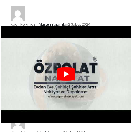
Kadir Korkmaz
-
Müşteri Yorumları
2 Şubat 2024
İstanbul'un Kadıköy ilçesindeki taşınma sürecimizde Özpolat
Nakliyat'ın hizmetlerinden faydalandık ve sonuçtan çok
mutluyuz. Eşyalarımızı özenle taşıdılar ve yeni evimize
güvenle…
Zeynep Koç
-
Müşteri Yorumları
2 Şubat 2024
Özpolat Nakliyat ile çalışmak, Gaziantep'ten Ankara'ya
taşınma işlemimizi oldukça kolaylaştırdı. Eşyalarımızı dikkatle
taşıdılar ve taşınma sürecimiz hızlı ve düzenliydi.