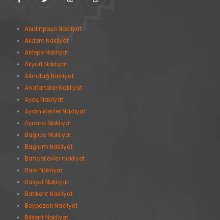
Abidinpaşa Nakliyat
Akdere Nakliyat
Aktepe Nakliyat
Akyurt Nakliyat
Altındağ Nakliyat
Anafartalar Nakliyat
Ayaş Nakliyat
Aydınlıkevler Nakliyat
Ayrancı Nakliyat
Bağlıca Nakliyat
Bağlum Nakliyat
Bahçelievler nakliyat
Bala Nakliyat
Balgat Nakliyat
Batıkent Nakliyat
Beypazarı Nakliyat
Bilkent Nakliyat