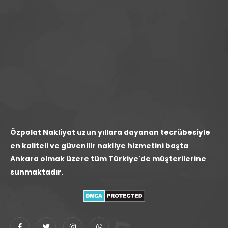
Özpolat Nakliyat uzun yıllara dayanan tecrübesiyle
en kaliteli ve güvenilir nakliye hizmetini başta
Ankara olmak üzere tüm Türkiye'de müşterilerine
sunmaktadır.