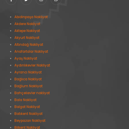
Abidinpaşa Nakliyat
Akdere Nakliyat
Aktepe Nakliyat
Akyurt Nakliyat
Altındağ Nakliyat
Anafartalar Nakliyat
Ayaş Nakliyat
Aydınlıkevler Nakliyat
Ayrancı Nakliyat
Bağlıca Nakliyat
Bağlum Nakliyat
Bahçelievler nakliyat
Bala Nakliyat
Balgat Nakliyat
Batıkent Nakliyat
Beypazarı Nakliyat
Bilkent Nakliyat