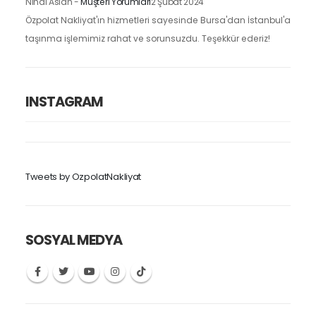
Nihal Aslan
-
Müşteri Yorumları
2 Şubat 2024
Özpolat Nakliyat'ın hizmetleri sayesinde Bursa'dan İstanbul'a
taşınma işlemimiz rahat ve sorunsuzdu. Teşekkür ederiz!
INSTAGRAM
Tweets by OzpolatNakliyat
SOSYAL MEDYA