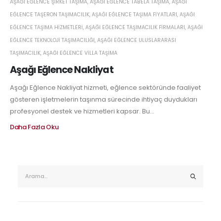
AŞAĞI EĞLENCE ŞIRKET TAŞIMA
,
AŞAĞI EĞLENCE TABELA TAŞIMA
,
AŞAĞI
EĞLENCE TAŞERON TAŞIMACILIK
,
AŞAĞI EĞLENCE TAŞIMA FIYATLARI
,
AŞAĞI
EĞLENCE TAŞIMA HIZMETLERI
,
AŞAĞI EĞLENCE TAŞIMACILIK FIRMALARI
,
AŞAĞI
EĞLENCE TEKNOLOJI TAŞIMACILIĞI
,
AŞAĞI EĞLENCE ULUSLARARASI
TAŞIMACILIK
,
AŞAĞI EĞLENCE VILLA TAŞIMA
Aşağı Eğlence Nakliyat
Aşağı Eğlence Nakliyat hizmeti, eğlence sektöründe faaliyet
gösteren işletmelerin taşınma sürecinde ihtiyaç duydukları
profesyonel destek ve hizmetleri kapsar. Bu...
Daha Fazla Oku