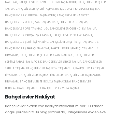
NAKLIYAT
,
BAHÇELIEVLER HIZMET SEKTÖRÜ TAŞIMACILIK
,
BAHÇELIEVLER IŞ YERI
TAŞIMA
,
BAHÇELIEVLER IŞYERI TAŞIMA
,
BAHÇELIEVLER KAMYONET TAŞIMA
,
BAHÇELIEVLER KURUMSAL TAŞIMACILIK
,
BAHÇELIEVLER NAKLIYAT
,
BAHÇELIEVLER OFIS EŞYASI TAŞIMA
,
BAHÇELIEVLER OFIS TAŞIMA
,
BAHÇELIEVLER OFIS TAŞIMACILIĞI
,
BAHÇELIEVLER ÖĞRENCI EVI TAŞIMA
,
BAHÇELIEVLER PARÇA EŞYA TAŞIMA
,
BAHÇELIEVLER PIYANO TAŞIMA
,
BAHÇELIEVLER ŞEHIR IÇI NAKLIYE
,
BAHÇELIEVLER ŞEHIR IÇI TAŞIMACILIK
,
BAHÇELIEVLER ŞEHIRIÇI NAKLIYAT
,
BAHÇELIEVLER ŞEHIRIÇI TAŞIMACILIK
FIRMALARI
,
BAHÇELIEVLER ŞEHIRLER ARASI NAKLIYAT
,
BAHÇELIEVLER
ŞEHIRLERARASI TAŞIMACILIK
,
BAHÇELIEVLER ŞIRKET TAŞIMA
,
BAHÇELIEVLER
TABELA TAŞIMA
,
BAHÇELIEVLER TAŞERON TAŞIMACILIK
,
BAHÇELIEVLER TAŞIMA
FIYATLARI
,
BAHÇELIEVLER TAŞIMA HIZMETLERI
,
BAHÇELIEVLER TAŞIMACILIK
FIRMALARI
,
BAHÇELIEVLER TEKNOLOJI TAŞIMACILIĞI
,
BAHÇELIEVLER
ULUSLARARASI TAŞIMACILIK
,
BAHÇELIEVLER VILLA TAŞIMA
Bahçelievler Nakliyat
Bahçelievler evden eve nakliyat ihtiyacınız mı var? O zaman
doğru yerdesiniz! Bu blog yazımızda, Bahçelievler evden eve