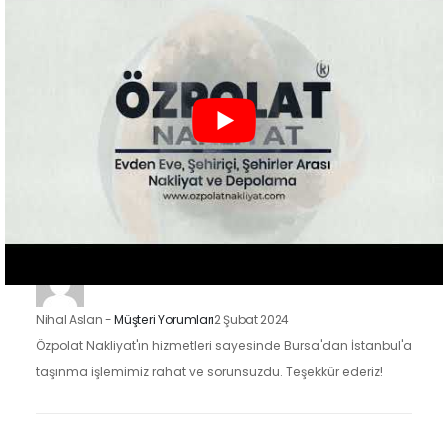
Nakliyat'ın hizmetlerinden faydalandık ve sonuçtan çok
mutluyuz. Eşyalarımızı özenle taşıdılar ve yeni evimize
güvenle…
Zeynep Koç
-
Müşteri Yorumları
2 Şubat 2024
Özpolat Nakliyat ile çalışmak, Gaziantep'ten Ankara'ya
taşınma işlemimizi oldukça kolaylaştırdı. Eşyalarımızı dikkatle
taşıdılar ve taşınma sürecimiz hızlı ve düzenliydi.
Nihal Aslan
-
Müşteri Yorumları
2 Şubat 2024
Özpolat Nakliyat'ın hizmetleri sayesinde Bursa'dan İstanbul'a
taşınma işlemimiz rahat ve sorunsuzdu. Teşekkür ederiz!