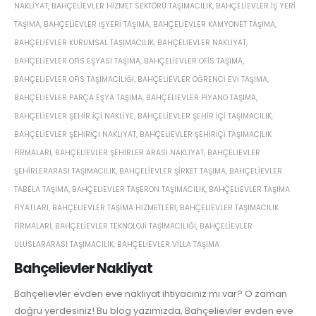
NAKLIYAT
,
BAHÇELIEVLER HIZMET SEKTÖRÜ TAŞIMACILIK
,
BAHÇELIEVLER IŞ YERI
TAŞIMA
,
BAHÇELIEVLER IŞYERI TAŞIMA
,
BAHÇELIEVLER KAMYONET TAŞIMA
,
BAHÇELIEVLER KURUMSAL TAŞIMACILIK
,
BAHÇELIEVLER NAKLIYAT
,
BAHÇELIEVLER OFIS EŞYASI TAŞIMA
,
BAHÇELIEVLER OFIS TAŞIMA
,
BAHÇELIEVLER OFIS TAŞIMACILIĞI
,
BAHÇELIEVLER ÖĞRENCI EVI TAŞIMA
,
BAHÇELIEVLER PARÇA EŞYA TAŞIMA
,
BAHÇELIEVLER PIYANO TAŞIMA
,
BAHÇELIEVLER ŞEHIR IÇI NAKLIYE
,
BAHÇELIEVLER ŞEHIR IÇI TAŞIMACILIK
,
BAHÇELIEVLER ŞEHIRIÇI NAKLIYAT
,
BAHÇELIEVLER ŞEHIRIÇI TAŞIMACILIK
FIRMALARI
,
BAHÇELIEVLER ŞEHIRLER ARASI NAKLIYAT
,
BAHÇELIEVLER
ŞEHIRLERARASI TAŞIMACILIK
,
BAHÇELIEVLER ŞIRKET TAŞIMA
,
BAHÇELIEVLER
TABELA TAŞIMA
,
BAHÇELIEVLER TAŞERON TAŞIMACILIK
,
BAHÇELIEVLER TAŞIMA
FIYATLARI
,
BAHÇELIEVLER TAŞIMA HIZMETLERI
,
BAHÇELIEVLER TAŞIMACILIK
FIRMALARI
,
BAHÇELIEVLER TEKNOLOJI TAŞIMACILIĞI
,
BAHÇELIEVLER
ULUSLARARASI TAŞIMACILIK
,
BAHÇELIEVLER VILLA TAŞIMA
Bahçelievler Nakliyat
Bahçelievler evden eve nakliyat ihtiyacınız mı var? O zaman
doğru yerdesiniz! Bu blog yazımızda, Bahçelievler evden eve