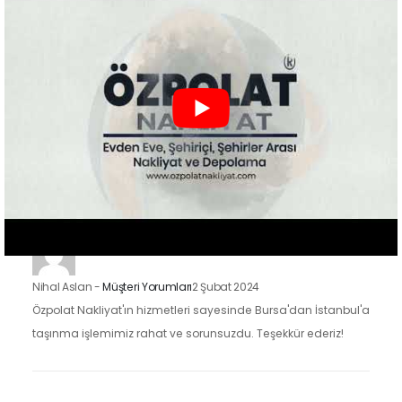
Nakliyat'ın hizmetlerinden faydalandık ve sonuçtan çok
mutluyuz. Eşyalarımızı özenle taşıdılar ve yeni evimize
güvenle…
Zeynep Koç
-
Müşteri Yorumları
2 Şubat 2024
Özpolat Nakliyat ile çalışmak, Gaziantep'ten Ankara'ya
taşınma işlemimizi oldukça kolaylaştırdı. Eşyalarımızı dikkatle
taşıdılar ve taşınma sürecimiz hızlı ve düzenliydi.
Nihal Aslan
-
Müşteri Yorumları
2 Şubat 2024
Özpolat Nakliyat'ın hizmetleri sayesinde Bursa'dan İstanbul'a
taşınma işlemimiz rahat ve sorunsuzdu. Teşekkür ederiz!