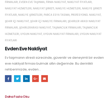
FIRMALARI
,
EVDEN EVE TAŞINMA
,
FIRMA NAKLIYAT
,
NAKLIYAT FIYATLARI
,
NAKLIYAT HIZMETLERI
,
NAKLIYAT ŞIRKETI
,
NAKLIYE HIZMETLERI
,
NAKLIYE ŞIRKETI
FIYATLARI
,
NAKLIYE ŞIRKETLERI
,
PARCA ESYA TASIMA
,
PROFESYONEL NAKLIYAT
,
ŞEHIR IÇI NAKLIYAT
,
ŞEHIR IÇI NAKLIYE FIRMALARI
,
ŞEHIRLER ARASI NAKLIYAT
FIRMALARI
,
ŞEHIRLERARASI NAKLIYAT
,
TAŞIMACILIK FIRMALARI
,
TAŞIMACILIK
HIZMETLERI
,
UYGUN NAKLIYAT
,
UYGUN NAKLIYAT FIRMALARI
,
UYGUN NAKLIYAT
FIYATLARI
Evden Eve Nakliyat
Ev taşımanın stresli sürecinde, güvenilir ve deneyimli bir evden
eve nakliyat firması bulmak altın değerinde. Bu derinlikli
rehberimizde, evden...
Daha Fazla Oku