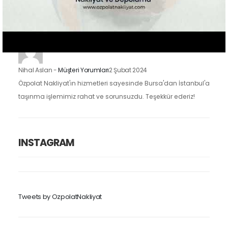
taşınma işlemimizi oldukça kolaylaştırdı. Eşyalarımızı dikkatle
taşıdılar ve taşınma sürecimiz hızlı ve düzenliydi.
Nihal Aslan
-
Müşteri Yorumları
2 Şubat 2024
Özpolat Nakliyat'ın hizmetleri sayesinde Bursa'dan İstanbul'a
taşınma işlemimiz rahat ve sorunsuzdu. Teşekkür ederiz!
INSTAGRAM
Tweets by OzpolatNakliyat