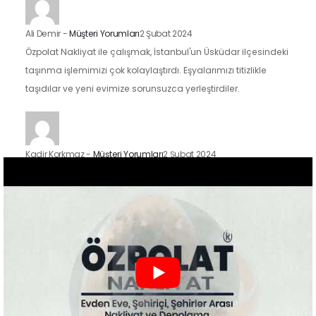
Ali Demir
-
Müşteri Yorumları
2 Şubat 2024
Özpolat Nakliyat ile çalışmak, İstanbul'un Üsküdar ilçesindeki
taşınma işlemimizi çok kolaylaştırdı. Eşyalarımızı titizlikle
taşıdılar ve yeni evimize sorunsuzca yerleştirdiler.
Kadir Korkmaz
-
Müşteri Yorumları
2 Şubat 2024
İstanbul'un Kadıköy ilçesindeki taşınma sürecimizde Özpolat
Nakliyat'ın hizmetlerinden faydalandık ve sonuçtan çok
mutluyuz. Eşyalarımızı özenle taşıdılar ve yeni evimize
güvenle…
Zeynep Koç
-
Müşteri Yorumları
2 Şubat 2024
Özpolat Nakliyat ile çalışmak, Gaziantep'ten Ankara'ya