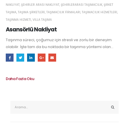
NAKLIYAT
,
ŞEHIRLER ARASI NAKLIYAT
,
ŞEHIRLERARASI TAŞIMACILIK
,
ŞIRKET
TAŞIMA
,
TAŞIMA ŞIRKETLERI
,
TAŞIMACILIK FIRMALARI
,
TAŞIMACILIK HIZMETLERI
,
TAŞINMA HIZMETI
,
VILLA TAŞIMA
Asansörlü Nakliyat
Taşınma süreci, çoğumuz için stresli ve zorlu bir deneyim
olabilir. İşte tam da bu noktada bir taşınma yöntemi olan...
Daha Fazla Oku