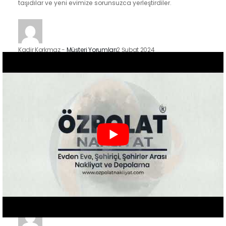
taşıdılar ve yeni evimize sorunsuzca yerleştirdiler.
Kadir Korkmaz
-
Müşteri Yorumları
2 Şubat 2024
İstanbul'un Kadıköy ilçesindeki taşınma sürecimizde Özpolat
Nakliyat'ın hizmetlerinden faydalandık ve sonuçtan çok
mutluyuz. Eşyalarımızı özenle taşıdılar ve yeni evimize
güvenle…
Zeynep Koç
-
Müşteri Yorumları
2 Şubat 2024
Özpolat Nakliyat ile çalışmak, Gaziantep'ten Ankara'ya
taşınma işlemimizi oldukça kolaylaştırdı. Eşyalarımızı dikkatle
taşıdılar ve taşınma sürecimiz hızlı ve düzenliydi.