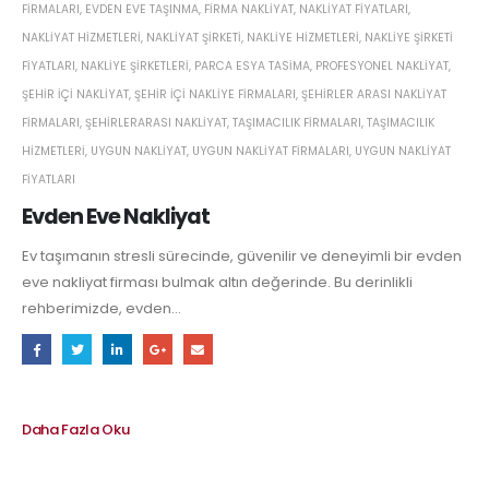
FIRMALARI
,
EVDEN EVE TAŞINMA
,
FIRMA NAKLIYAT
,
NAKLIYAT FIYATLARI
,
NAKLIYAT HIZMETLERI
,
NAKLIYAT ŞIRKETI
,
NAKLIYE HIZMETLERI
,
NAKLIYE ŞIRKETI
FIYATLARI
,
NAKLIYE ŞIRKETLERI
,
PARCA ESYA TASIMA
,
PROFESYONEL NAKLIYAT
,
ŞEHIR IÇI NAKLIYAT
,
ŞEHIR IÇI NAKLIYE FIRMALARI
,
ŞEHIRLER ARASI NAKLIYAT
FIRMALARI
,
ŞEHIRLERARASI NAKLIYAT
,
TAŞIMACILIK FIRMALARI
,
TAŞIMACILIK
HIZMETLERI
,
UYGUN NAKLIYAT
,
UYGUN NAKLIYAT FIRMALARI
,
UYGUN NAKLIYAT
FIYATLARI
Evden Eve Nakliyat
Ev taşımanın stresli sürecinde, güvenilir ve deneyimli bir evden
eve nakliyat firması bulmak altın değerinde. Bu derinlikli
rehberimizde, evden...
Daha Fazla Oku