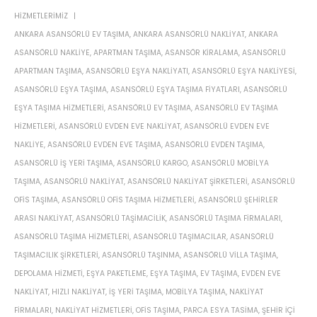
HIZMETLERIMIZ
ANKARA ASANSÖRLÜ EV TAŞIMA
,
ANKARA ASANSÖRLÜ NAKLIYAT
,
ANKARA
ASANSÖRLÜ NAKLIYE
,
APARTMAN TAŞIMA
,
ASANSÖR KIRALAMA
,
ASANSÖRLÜ
APARTMAN TAŞIMA
,
ASANSÖRLÜ EŞYA NAKLIYATI
,
ASANSÖRLÜ EŞYA NAKLIYESI
,
ASANSÖRLÜ EŞYA TAŞIMA
,
ASANSÖRLÜ EŞYA TAŞIMA FIYATLARI
,
ASANSÖRLÜ
EŞYA TAŞIMA HIZMETLERI
,
ASANSÖRLÜ EV TAŞIMA
,
ASANSÖRLÜ EV TAŞIMA
HIZMETLERI
,
ASANSÖRLÜ EVDEN EVE NAKLIYAT
,
ASANSÖRLÜ EVDEN EVE
NAKLIYE
,
ASANSÖRLÜ EVDEN EVE TAŞIMA
,
ASANSÖRLÜ EVDEN TAŞIMA
,
ASANSÖRLÜ IŞ YERI TAŞIMA
,
ASANSÖRLÜ KARGO
,
ASANSÖRLÜ MOBILYA
TAŞIMA
,
ASANSÖRLÜ NAKLIYAT
,
ASANSÖRLÜ NAKLIYAT ŞIRKETLERI
,
ASANSÖRLÜ
OFIS TAŞIMA
,
ASANSÖRLÜ OFIS TAŞIMA HIZMETLERI
,
ASANSÖRLÜ ŞEHIRLER
ARASI NAKLIYAT
,
ASANSÖRLÜ TAŞIMACILIK
,
ASANSÖRLÜ TAŞIMA FIRMALARI
,
ASANSÖRLÜ TAŞIMA HIZMETLERI
,
ASANSÖRLÜ TAŞIMACILAR
,
ASANSÖRLÜ
TAŞIMACILIK ŞIRKETLERI
,
ASANSÖRLÜ TAŞINMA
,
ASANSÖRLÜ VILLA TAŞIMA
,
DEPOLAMA HIZMETI
,
EŞYA PAKETLEME
,
EŞYA TAŞIMA
,
EV TAŞIMA
,
EVDEN EVE
NAKLIYAT
,
HIZLI NAKLIYAT
,
IŞ YERI TAŞIMA
,
MOBILYA TAŞIMA
,
NAKLIYAT
FIRMALARI
,
NAKLIYAT HIZMETLERI
,
OFIS TAŞIMA
,
PARCA ESYA TASIMA
,
ŞEHIR IÇI