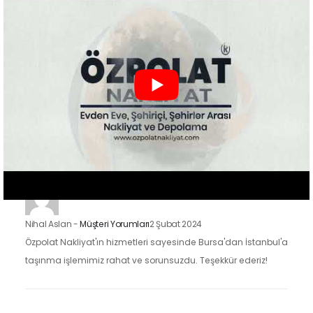
Nakliyat'ın hizmetlerinden faydalandık ve sonuçtan çok
mutluyuz. Eşyalarımızı özenle taşıdılar ve yeni evimize
güvenle…
Zeynep Koç
-
Müşteri Yorumları
2 Şubat 2024
Özpolat Nakliyat ile çalışmak, Gaziantep'ten Ankara'ya
taşınma işlemimizi oldukça kolaylaştırdı. Eşyalarımızı dikkatle
taşıdılar ve taşınma sürecimiz hızlı ve düzenliydi.
Nihal Aslan
-
Müşteri Yorumları
2 Şubat 2024
Özpolat Nakliyat'ın hizmetleri sayesinde Bursa'dan İstanbul'a
taşınma işlemimiz rahat ve sorunsuzdu. Teşekkür ederiz!