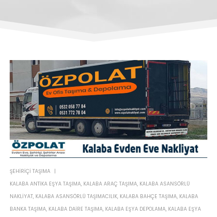
ŞEHIRIÇI TAŞIMA
KALABA ANTIKA EŞYA TAŞIMA
,
KALABA ARAÇ TAŞIMA
,
KALABA ASANSÖRLÜ
NAKLIYAT
,
KALABA ASANSÖRLÜ TAŞIMACILIK
,
KALABA BAHÇE TAŞIMA
,
KALABA
BANKA TAŞIMA
,
KALABA DAIRE TAŞIMA
,
KALABA EŞYA DEPOLAMA
,
KALABA EŞYA