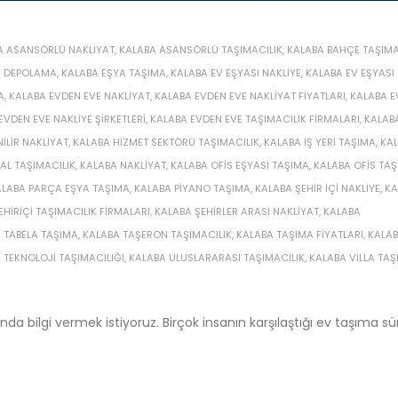
A ASANSÖRLÜ NAKLIYAT
,
KALABA ASANSÖRLÜ TAŞIMACILIK
,
KALABA BAHÇE TAŞIM
A DEPOLAMA
,
KALABA EŞYA TAŞIMA
,
KALABA EV EŞYASI NAKLIYE
,
KALABA EV EŞYASI
A
,
KALABA EVDEN EVE NAKLIYAT
,
KALABA EVDEN EVE NAKLIYAT FIYATLARI
,
KALABA E
EVDEN EVE NAKLIYE ŞIRKETLERI
,
KALABA EVDEN EVE TAŞIMACILIK FIRMALARI
,
KALAB
ILIR NAKLIYAT
,
KALABA HIZMET SEKTÖRÜ TAŞIMACILIK
,
KALABA IŞ YERI TAŞIMA
,
KA
L TAŞIMACILIK
,
KALABA NAKLIYAT
,
KALABA OFIS EŞYASI TAŞIMA
,
KALABA OFIS TA
ALABA PARÇA EŞYA TAŞIMA
,
KALABA PIYANO TAŞIMA
,
KALABA ŞEHIR IÇI NAKLIYE
,
KA
EHIRIÇI TAŞIMACILIK FIRMALARI
,
KALABA ŞEHIRLER ARASI NAKLIYAT
,
KALABA
 TABELA TAŞIMA
,
KALABA TAŞERON TAŞIMACILIK
,
KALABA TAŞIMA FIYATLARI
,
KALA
 TEKNOLOJI TAŞIMACILIĞI
,
KALABA ULUSLARARASI TAŞIMACILIK
,
KALABA VILLA TA
a bilgi vermek istiyoruz. Birçok insanın karşılaştığı ev taşıma sür