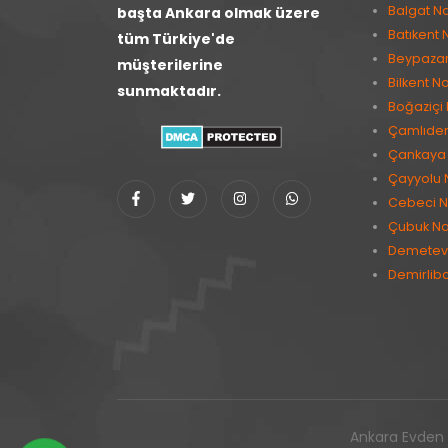
Balgat Na
başta Ankara olmak üzere
Batıkent 
tüm Türkiye'de
Beypazarı
müşterilerine
Bilkent Na
sunmaktadır.
Boğaziçi 
Çamlıder
Çankaya 
Çayyolu 
Cebeci N
Çubuk Na
Demetevl
Demirlib
Ankara Evden E