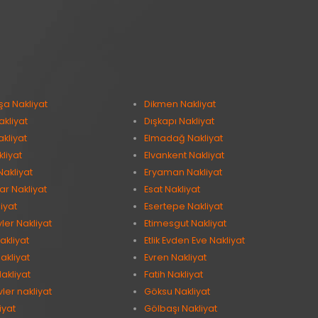
şa Nakliyat
Dikmen Nakliyat
kliyat
Dışkapı Nakliyat
kliyat
Elmadağ Nakliyat
kliyat
Elvankent Nakliyat
Nakliyat
Eryaman Nakliyat
ar Nakliyat
Esat Nakliyat
iyat
Esertepe Nakliyat
vler Nakliyat
Etimesgut Nakliyat
akliyat
Etlik Evden Eve Nakliyat
akliyat
Evren Nakliyat
akliyat
Fatih Nakliyat
ler nakliyat
Göksu Nakliyat
iyat
Gölbaşı Nakliyat