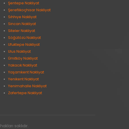
Şentepe Nakliyat
Şereflikoçhisar Nakliyat
Sıhhıye Nakliyat
Sincan Nakliyat
Siteler Nakliyat
Söğütözü Nakliyat
Ufuktepe Nakliyat
Ulus Nakliyat
Ümitköy Nakliyat
Yakacık Nakliyat
Yaşamkent Nakliyat
Yenikent Nakliyat
Yenimahalle Nakliyat
Zafertepe Nakliyat
kları saklıdır.