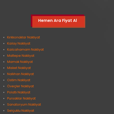
Hemen Ara Fiyat Al
Kırkkonaklar Nakliyat
Kızılay Nakliyat
Kızılcahamam Nakliyat
Maltepe Nakliyat
Mamak Nakliyat
Misket Nakliyat
Nallıhan Nakliyat
Ostim Nakliyat
Öveçler Nakliyat
Polatlı Nakliyat
Pursaklar Nakliyat
Sanatoryum Nakliyat
Selçuklu Nakliyat