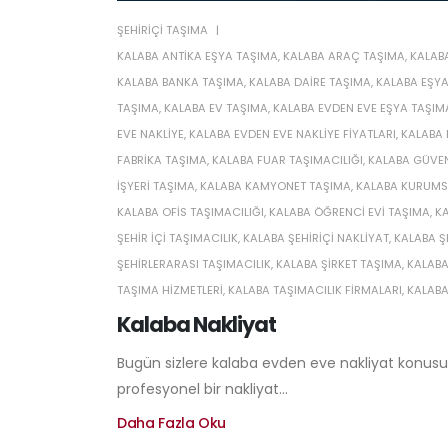
ŞEHIRIÇI TAŞIMA
KALABA ANTIKA EŞYA TAŞIMA
,
KALABA ARAÇ TAŞIMA
,
KALAB
KALABA BANKA TAŞIMA
,
KALABA DAIRE TAŞIMA
,
KALABA EŞY
TAŞIMA
,
KALABA EV TAŞIMA
,
KALABA EVDEN EVE EŞYA TAŞIM
EVE NAKLIYE
,
KALABA EVDEN EVE NAKLIYE FIYATLARI
,
KALABA 
FABRIKA TAŞIMA
,
KALABA FUAR TAŞIMACILIĞI
,
KALABA GÜVEN
IŞYERI TAŞIMA
,
KALABA KAMYONET TAŞIMA
,
KALABA KURUMSA
KALABA OFIS TAŞIMACILIĞI
,
KALABA ÖĞRENCI EVI TAŞIMA
,
K
ŞEHIR IÇI TAŞIMACILIK
,
KALABA ŞEHIRIÇI NAKLIYAT
,
KALABA Ş
ŞEHIRLERARASI TAŞIMACILIK
,
KALABA ŞIRKET TAŞIMA
,
KALABA
TAŞIMA HIZMETLERI
,
KALABA TAŞIMACILIK FIRMALARI
,
KALABA
Kalaba Nakliyat
Bugün sizlere kalaba evden eve nakliyat konusund
profesyonel bir nakliyat...
Daha Fazla Oku