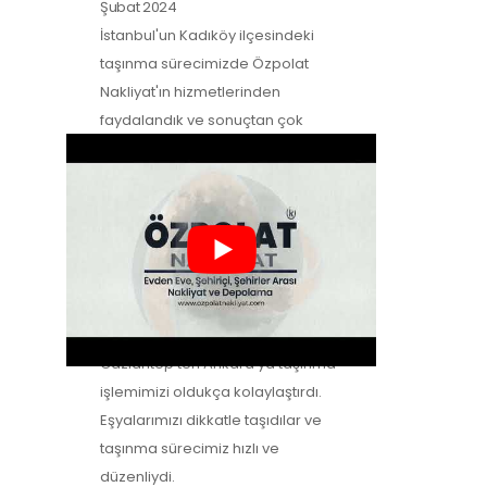
Şubat 2024
İstanbul'un Kadıköy ilçesindeki
taşınma sürecimizde Özpolat
Nakliyat'ın hizmetlerinden
faydalandık ve sonuçtan çok
mutluyuz. Eşyalarımızı özenle
taşıdılar ve yeni evimize güvenle…
Zeynep Koç
-
Müşteri Yorumları
2
Şubat 2024
Özpolat Nakliyat ile çalışmak,
Gaziantep'ten Ankara'ya taşınma
işlemimizi oldukça kolaylaştırdı.
Eşyalarımızı dikkatle taşıdılar ve
taşınma sürecimiz hızlı ve
düzenliydi.