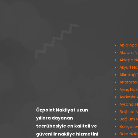
Abidinpa
Akdere Na
Aktepe Na
Akyurt Na
Altındağ 
Anafartal
Ayaş Nakl
Aydınlıke
Ayrancı N
Özpolat Nakliyat uzun
Bağlıca N
yıllara dayanan
Bağlum N
tecrübesiyle en kaliteli ve
Bahçeliev
güvenilir nakliye hizmetini
Bala Nakl