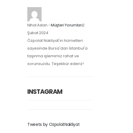
Nihal Aslan
-
Müşteri Yorumları
2
Şubat 2024
Özpolat Nakliyat'ın hizmetleri
sayesinde Bursa'dan İstanbul'a
taşınma işlemimiz rahat ve
sorunsuzdu. Teşekkür ederiz!
INSTAGRAM
Tweets by OzpolatNakliyat