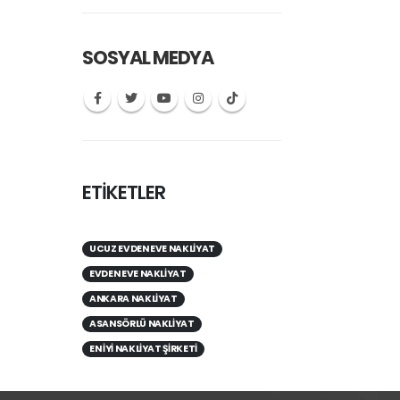
SOSYAL MEDYA
ETİKETLER
UCUZ EVDEN EVE NAKLIYAT
EVDEN EVE NAKLIYAT
ANKARA NAKLIYAT
ASANSÖRLÜ NAKLIYAT
EN IYI NAKLIYAT ŞIRKETI