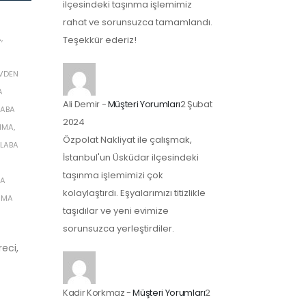
ilçesindeki taşınma işlemimiz
rahat ve sorunsuzca tamamlandı.
A
,
Teşekkür ederiz!
VDEN
A
Ali Demir
-
Müşteri Yorumları
2 Şubat
LABA
2024
ŞIMA
,
Özpolat Nakliyat ile çalışmak,
LABA
İstanbul'un Üsküdar ilçesindeki
taşınma işlemimizi çok
BA
kolaylaştırdı. Eşyalarımızı titizlikle
ŞIMA
taşıdılar ve yeni evimize
sorunsuzca yerleştirdiler.
eci,
Kadir Korkmaz
-
Müşteri Yorumları
2