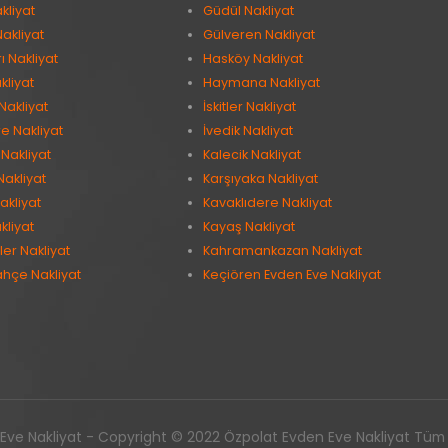
kliyat
Güdül Nakliyat
Nakliyat
Gülveren Nakliyat
 Nakliyat
Hasköy Nakliyat
kliyat
Haymana Nakliyat
Nakliyat
İskitler Nakliyat
e Nakliyat
İvedik Nakliyat
Nakliyat
Kalecik Nakliyat
Nakliyat
Karşıyaka Nakliyat
akliyat
Kavaklıdere Nakliyat
kliyat
Kayaş Nakliyat
er Nakliyat
Kahramankazan Nakliyat
ahçe Nakliyat
Keçiören Evden Eve Nakliyat
ve Nakliyat - Copyright © 2022 Özpolat Evden Eve Nakliyat Tüm ha