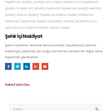
TAŞIMACILIK
,
ŞEHIRIÇI
,
ŞEHIRIÇI EŞYA TAŞIMA
,
ŞEHIRIÇI EŞYA TAŞIMACILIĞI
,
ŞEHIRIÇI EV NAKLIYATI
,
ŞEHIRIÇI EVDEN EVE TAŞIMACILIK
,
ŞEHIRIÇI NAKLIYAT
,
ŞEHIRIÇI NAKLIYE
,
ŞEHIRIÇI TAŞIMACILIK FIRMASI
,
TASIMA
,
TASIMACILIK
SIRKETLERI
,
TAŞIMACILIK
,
TAŞIMACILIK HIZMETI
,
TAŞIMACILIK ŞIRKETI
,
UCUZ
NAKLIYAT
,
UCUZ NAKLIYAT HIZMETI
,
YENI EV TAŞIMA
Şehir İçi Nakliyat
Şehir hayatının dinamik temposunda, hayatınızda yeni bir
başlangıç yapmak için çoğu zaman bir yerden bir diğer yere
taşınmak gerekebilir....
Daha Fazla Oku