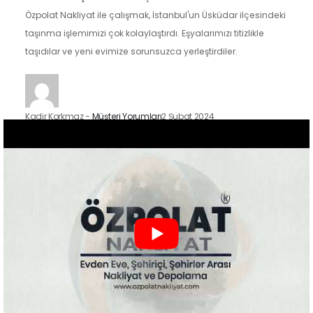
Özpolat Nakliyat ile çalışmak, İstanbul'un Üsküdar ilçesindeki
taşınma işlemimizi çok kolaylaştırdı. Eşyalarımızı titizlikle
taşıdılar ve yeni evimize sorunsuzca yerleştirdiler.
Kadir Korkmaz
-
Müşteri Yorumları
2 Şubat 2024
İstanbul'un Kadıköy ilçesindeki taşınma sürecimizde Özpolat
Nakliyat'ın hizmetlerinden faydalandık ve sonuçtan çok
mutluyuz. Eşyalarımızı özenle taşıdılar ve yeni evimize
güvenle…
Zeynep Koç
-
Müşteri Yorumları
2 Şubat 2024
Özpolat Nakliyat ile çalışmak, Gaziantep'ten Ankara'ya
taşınma işlemimizi oldukça kolaylaştırdı. Eşyalarımızı dikkatle
taşıdılar ve taşınma sürecimiz hızlı ve düzenliydi.