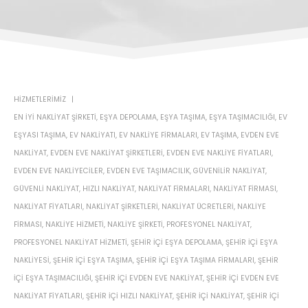
HIZMETLERIMIZ
EN IYI NAKLIYAT ŞIRKETI
,
EŞYA DEPOLAMA
,
EŞYA TAŞIMA
,
EŞYA TAŞIMACILIĞI
,
EV
EŞYASI TAŞIMA
,
EV NAKLIYATI
,
EV NAKLIYE FIRMALARI
,
EV TAŞIMA
,
EVDEN EVE
NAKLIYAT
,
EVDEN EVE NAKLIYAT ŞIRKETLERI
,
EVDEN EVE NAKLIYE FIYATLARI
,
EVDEN EVE NAKLIYECILER
,
EVDEN EVE TAŞIMACILIK
,
GÜVENILIR NAKLIYAT
,
GÜVENLI NAKLIYAT
,
HIZLI NAKLIYAT
,
NAKLIYAT FIRMALARI
,
NAKLIYAT FIRMASI
,
NAKLIYAT FIYATLARI
,
NAKLIYAT ŞIRKETLERI
,
NAKLIYAT ÜCRETLERI
,
NAKLIYE
FIRMASI
,
NAKLIYE HIZMETI
,
NAKLIYE ŞIRKETI
,
PROFESYONEL NAKLIYAT
,
PROFESYONEL NAKLIYAT HIZMETI
,
ŞEHIR IÇI EŞYA DEPOLAMA
,
ŞEHIR IÇI EŞYA
NAKLIYESI
,
ŞEHIR IÇI EŞYA TAŞIMA
,
ŞEHIR IÇI EŞYA TAŞIMA FIRMALARI
,
ŞEHIR
IÇI EŞYA TAŞIMACILIĞI
,
ŞEHIR IÇI EVDEN EVE NAKLIYAT
,
ŞEHIR IÇI EVDEN EVE
NAKLIYAT FIYATLARI
,
ŞEHIR IÇI HIZLI NAKLIYAT
,
ŞEHIR IÇI NAKLIYAT
,
ŞEHIR IÇI