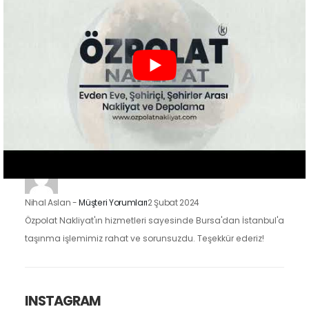
mutluyuz. Eşyalarımızı özenle taşıdılar ve yeni evimize
güvenle…
Zeynep Koç
-
Müşteri Yorumları
2 Şubat 2024
Özpolat Nakliyat ile çalışmak, Gaziantep'ten Ankara'ya
taşınma işlemimizi oldukça kolaylaştırdı. Eşyalarımızı dikkatle
taşıdılar ve taşınma sürecimiz hızlı ve düzenliydi.
Nihal Aslan
-
Müşteri Yorumları
2 Şubat 2024
Özpolat Nakliyat'ın hizmetleri sayesinde Bursa'dan İstanbul'a
taşınma işlemimiz rahat ve sorunsuzdu. Teşekkür ederiz!
INSTAGRAM