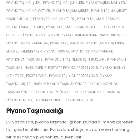
PIYANO TAŞIMA IŞLEMI
,
PIYANO TAŞIMA IŞLEMLERI
,
PIYANO TAŞIMA MALIYETI
,
PIYANO TAŞIMA MALIYETLERI
,
PIYANO TAŞIMA ŞIRKETI
,
PIYANO TAŞIMA ŞIRKETI
NASIL BULUNUR
,
PIYANO TAŞIMA ŞIRKETLERI
,
PIYANO TAŞIMA SIRASINDA
NELERE DIKKAT EDILMELI
,
PIYANO TAŞIMA SIRASINDA NELERE DIKKAT ETMEK
GEREKIR
,
PIYANO TAŞIMA UZMANI
,
PIYANO TAŞIMA UZMANI NASIL BULUNUR
,
PIYANO TAŞIMA YAPANLAR
,
PIYANO TAŞIMACILIĞI
,
PIYANO TAŞIMADA DIKKAT
EDILMESI GEREKENLER
,
PIYANO TAŞIMAK
,
PIYANO TAŞIMASI YAPMAK
,
PIYANONUN TAŞINMASI
,
PIYANONUN TAŞINMASI IÇIN IPUÇLARI
,
PIYANONUN
TAŞINMASI NASIL YAPILIR
,
PORTATIF PIYANO
,
PROFESYONEL PIYANO NAKLIYE
HIZMETLERI
,
PROFESYONEL PIYANO TAŞIYICI
,
PROFESYONEL PIYANO
TAŞIYICILAR
,
TAŞINABILIR PIYANO
,
TAŞINMA ÖNCESI PIYANO HAZIRLIĞI
,
TAŞINMA ÖNCESI PIYANO HAZIRLIĞI NASIL YAPILIR
,
TAŞINMA SIRASINDA
PIYANO KORUMA
,
TAŞINMA SONRASI PIYANO KURULUMU
Piyano Taşımacılığı
Bu yazımızda, piyano taşımacılığı konusunda bilmeniz gereken
her şeyi bulabilirsiniz. Evinizden, stüdyonuzdan veya herhangi
bir mekandan piyanonuzu güvenli bir...