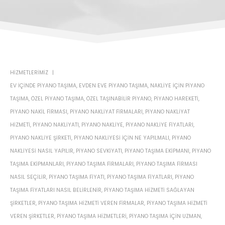
HIZMETLERIMIZ
EV IÇINDE PIYANO TAŞIMA
,
EVDEN EVE PIYANO TAŞIMA
,
NAKLIYE IÇIN PIYANO
TAŞIMA
,
ÖZEL PIYANO TAŞIMA
,
ÖZEL TAŞINABILIR PIYANO
,
PIYANO HAREKETI
,
PIYANO NAKIL FIRMASI
,
PIYANO NAKLIYAT FIRMALARI
,
PIYANO NAKLIYAT
HIZMETI
,
PIYANO NAKLIYATI
,
PIYANO NAKLIYE
,
PIYANO NAKLIYE FIYATLARI
,
PIYANO NAKLIYE ŞIRKETI
,
PIYANO NAKLIYESI IÇIN NE YAPILMALI
,
PIYANO
NAKLIYESI NASIL YAPILIR
,
PIYANO SEVKIYATI
,
PIYANO TAŞIMA EKIPMANI
,
PIYANO
TAŞIMA EKIPMANLARI
,
PIYANO TAŞIMA FIRMALARI
,
PIYANO TAŞIMA FIRMASI
NASIL SEÇILIR
,
PIYANO TAŞIMA FIYATI
,
PIYANO TAŞIMA FIYATLARI
,
PIYANO
TAŞIMA FIYATLARI NASIL BELIRLENIR
,
PIYANO TAŞIMA HIZMETI SAĞLAYAN
ŞIRKETLER
,
PIYANO TAŞIMA HIZMETI VEREN FIRMALAR
,
PIYANO TAŞIMA HIZMETI
VEREN ŞIRKETLER
,
PIYANO TAŞIMA HIZMETLERI
,
PIYANO TAŞIMA IÇIN UZMAN
,