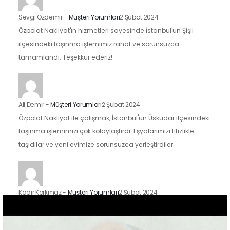
Sevgi Özdemir
-
Müşteri Yorumları
2 Şubat 2024
Özpolat Nakliyat'ın hizmetleri sayesinde İstanbul'un Şişli
ilçesindeki taşınma işlemimiz rahat ve sorunsuzca
tamamlandı. Teşekkür ederiz!
Ali Demir
-
Müşteri Yorumları
2 Şubat 2024
Özpolat Nakliyat ile çalışmak, İstanbul'un Üsküdar ilçesindeki
taşınma işlemimizi çok kolaylaştırdı. Eşyalarımızı titizlikle
taşıdılar ve yeni evimize sorunsuzca yerleştirdiler.
Kadir Korkmaz
-
Müşteri Yorumları
2 Şubat 2024
İstanbul'un Kadıköy ilçesindeki taşınma sürecimizde Özpolat
Nakliyat'ın hizmetlerinden faydalandık ve sonuçtan çok