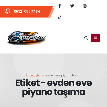
(0532) 058 77 84
Anasayfa
»
evden eve piyano taşıma
Etiket - evden eve
piyano taşıma