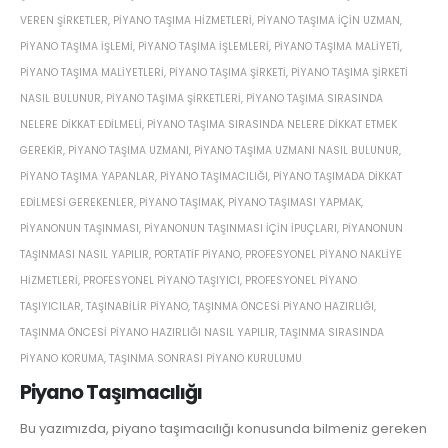
VEREN ŞIRKETLER
,
PIYANO TAŞIMA HIZMETLERI
,
PIYANO TAŞIMA IÇIN UZMAN
,
PIYANO TAŞIMA IŞLEMI
,
PIYANO TAŞIMA IŞLEMLERI
,
PIYANO TAŞIMA MALIYETI
,
PIYANO TAŞIMA MALIYETLERI
,
PIYANO TAŞIMA ŞIRKETI
,
PIYANO TAŞIMA ŞIRKETI
NASIL BULUNUR
,
PIYANO TAŞIMA ŞIRKETLERI
,
PIYANO TAŞIMA SIRASINDA
NELERE DIKKAT EDILMELI
,
PIYANO TAŞIMA SIRASINDA NELERE DIKKAT ETMEK
GEREKIR
,
PIYANO TAŞIMA UZMANI
,
PIYANO TAŞIMA UZMANI NASIL BULUNUR
,
PIYANO TAŞIMA YAPANLAR
,
PIYANO TAŞIMACILIĞI
,
PIYANO TAŞIMADA DIKKAT
EDILMESI GEREKENLER
,
PIYANO TAŞIMAK
,
PIYANO TAŞIMASI YAPMAK
,
PIYANONUN TAŞINMASI
,
PIYANONUN TAŞINMASI IÇIN IPUÇLARI
,
PIYANONUN
TAŞINMASI NASIL YAPILIR
,
PORTATIF PIYANO
,
PROFESYONEL PIYANO NAKLIYE
HIZMETLERI
,
PROFESYONEL PIYANO TAŞIYICI
,
PROFESYONEL PIYANO
TAŞIYICILAR
,
TAŞINABILIR PIYANO
,
TAŞINMA ÖNCESI PIYANO HAZIRLIĞI
,
TAŞINMA ÖNCESI PIYANO HAZIRLIĞI NASIL YAPILIR
,
TAŞINMA SIRASINDA
PIYANO KORUMA
,
TAŞINMA SONRASI PIYANO KURULUMU
Piyano Taşımacılığı
Bu yazımızda, piyano taşımacılığı konusunda bilmeniz gereken