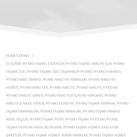
HIZMETLERIMIZ
EV IÇINDE PIYANO TAŞIMA
,
EVDEN EVE PIYANO TAŞIMA
,
NAKLIYE IÇIN PIYANO
TAŞIMA
,
ÖZEL PIYANO TAŞIMA
,
ÖZEL TAŞINABILIR PIYANO
,
PIYANO HAREKETI
,
PIYANO NAKIL FIRMASI
,
PIYANO NAKLIYAT FIRMALARI
,
PIYANO NAKLIYAT
HIZMETI
,
PIYANO NAKLIYATI
,
PIYANO NAKLIYE
,
PIYANO NAKLIYE FIYATLARI
,
PIYANO NAKLIYE ŞIRKETI
,
PIYANO NAKLIYESI IÇIN NE YAPILMALI
,
PIYANO
NAKLIYESI NASIL YAPILIR
,
PIYANO SEVKIYATI
,
PIYANO TAŞIMA EKIPMANI
,
PIYANO
TAŞIMA EKIPMANLARI
,
PIYANO TAŞIMA FIRMALARI
,
PIYANO TAŞIMA FIRMASI
NASIL SEÇILIR
,
PIYANO TAŞIMA FIYATI
,
PIYANO TAŞIMA FIYATLARI
,
PIYANO
TAŞIMA FIYATLARI NASIL BELIRLENIR
,
PIYANO TAŞIMA HIZMETI SAĞLAYAN
ŞIRKETLER
,
PIYANO TAŞIMA HIZMETI VEREN FIRMALAR
,
PIYANO TAŞIMA HIZMETI