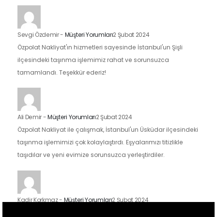
Sevgi Özdemir
-
Müşteri Yorumları
2 Şubat 2024
Özpolat Nakliyat'ın hizmetleri sayesinde İstanbul'un Şişli
ilçesindeki taşınma işlemimiz rahat ve sorunsuzca
tamamlandı. Teşekkür ederiz!
Ali Demir
-
Müşteri Yorumları
2 Şubat 2024
Özpolat Nakliyat ile çalışmak, İstanbul'un Üsküdar ilçesindeki
taşınma işlemimizi çok kolaylaştırdı. Eşyalarımızı titizlikle
taşıdılar ve yeni evimize sorunsuzca yerleştirdiler.
Kadir Korkmaz
-
Müşteri Yorumları
2 Şubat 2024
İstanbul'un Kadıköy ilçesindeki taşınma sürecimizde Özpolat