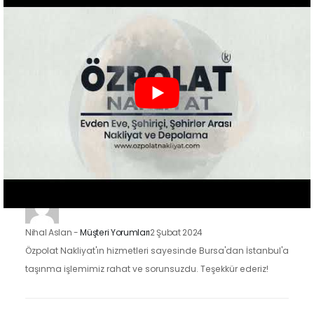
Nakliyat'ın hizmetlerinden faydalandık ve sonuçtan çok
mutluyuz. Eşyalarımızı özenle taşıdılar ve yeni evimize
güvenle…
Zeynep Koç
-
Müşteri Yorumları
2 Şubat 2024
Özpolat Nakliyat ile çalışmak, Gaziantep'ten Ankara'ya
taşınma işlemimizi oldukça kolaylaştırdı. Eşyalarımızı dikkatle
taşıdılar ve taşınma sürecimiz hızlı ve düzenliydi.
Nihal Aslan
-
Müşteri Yorumları
2 Şubat 2024
Özpolat Nakliyat'ın hizmetleri sayesinde Bursa'dan İstanbul'a
taşınma işlemimiz rahat ve sorunsuzdu. Teşekkür ederiz!