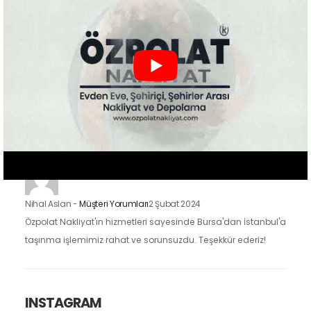
mutluyuz. Eşyalarımızı özenle taşıdılar ve yeni evimize
güvenle…
Zeynep Koç
-
Müşteri Yorumları
2 Şubat 2024
Özpolat Nakliyat ile çalışmak, Gaziantep'ten Ankara'ya
taşınma işlemimizi oldukça kolaylaştırdı. Eşyalarımızı dikkatle
taşıdılar ve taşınma sürecimiz hızlı ve düzenliydi.
Nihal Aslan
-
Müşteri Yorumları
2 Şubat 2024
Özpolat Nakliyat'ın hizmetleri sayesinde Bursa'dan İstanbul'a
taşınma işlemimiz rahat ve sorunsuzdu. Teşekkür ederiz!
INSTAGRAM