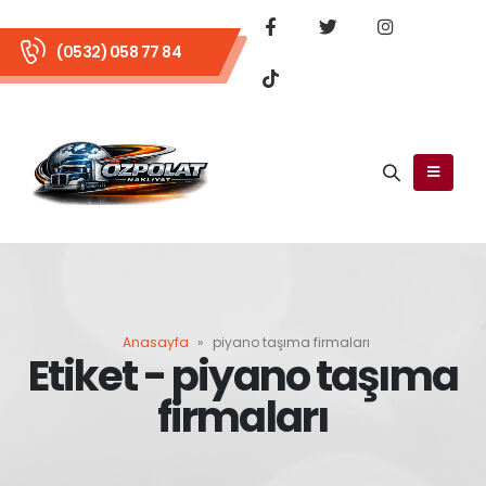
(0532) 058 77 84
Anasayfa
»
piyano taşıma firmaları
Etiket - piyano taşıma
firmaları