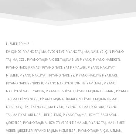
HIZMETLERIMIZ
EV IÇINDE PIYANO TAŞIMA
,
EVDEN EVE PIYANO TAŞIMA
,
NAKLIYE IÇIN PIYANO
TAŞIMA
,
ÖZEL PIYANO TAŞIMA
,
ÖZEL TAŞINABILIR PIYANO
,
PIYANO HAREKETI
,
PIYANO NAKIL FIRMASI
,
PIYANO NAKLIYAT FIRMALARI
,
PIYANO NAKLIYAT
HIZMETI
,
PIYANO NAKLIYATI
,
PIYANO NAKLIYE
,
PIYANO NAKLIYE FIYATLARI
,
PIYANO NAKLIYE ŞIRKETI
,
PIYANO NAKLIYESI IÇIN NE YAPILMALI
,
PIYANO
NAKLIYESI NASIL YAPILIR
,
PIYANO SEVKIYATI
,
PIYANO TAŞIMA EKIPMANI
,
PIYANO
TAŞIMA EKIPMANLARI
,
PIYANO TAŞIMA FIRMALARI
,
PIYANO TAŞIMA FIRMASI
NASIL SEÇILIR
,
PIYANO TAŞIMA FIYATI
,
PIYANO TAŞIMA FIYATLARI
,
PIYANO
TAŞIMA FIYATLARI NASIL BELIRLENIR
,
PIYANO TAŞIMA HIZMETI SAĞLAYAN
ŞIRKETLER
,
PIYANO TAŞIMA HIZMETI VEREN FIRMALAR
,
PIYANO TAŞIMA HIZMETI
VEREN ŞIRKETLER
,
PIYANO TAŞIMA HIZMETLERI
,
PIYANO TAŞIMA IÇIN UZMAN
,