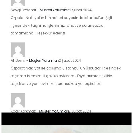
Sevgi Özdemir
-
Müşteri Yorumları
2 Şubat 2024
Özpolat Nakliyat'ın hizmetleri sayesinde İstanbul'un Şişli
ilçesindeki taşınma işlemimiz rahat ve sorunsuzca
tamamlandı. Teşekkür ederiz!
Ali Demir
-
Müşteri Yorumları
2 Şubat 2024
Özpolat Nakliyat ile çalışmak, İstanbul'un Üsküdar ilçesindeki
taşınma işlemimizi çok kolaylaştırdı. Eşyalarımızı titizlikle
taşıdılar ve yeni evimize sorunsuzca yerleştirdiler.
Kadir Korkmaz
-
Müşteri Yorumları
2 Şubat 2024
İstanbul'un Kadıköy ilçesindeki taşınma sürecimizde Özpolat
Nakliyat'ın hizmetlerinden faydalandık ve sonuçtan çok