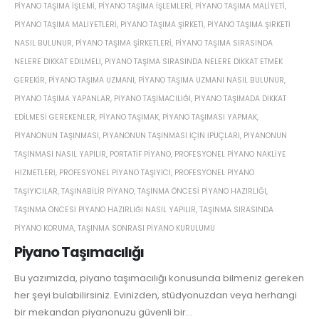
PIYANO TAŞIMA IŞLEMI
,
PIYANO TAŞIMA IŞLEMLERI
,
PIYANO TAŞIMA MALIYETI
,
PIYANO TAŞIMA MALIYETLERI
,
PIYANO TAŞIMA ŞIRKETI
,
PIYANO TAŞIMA ŞIRKETI
NASIL BULUNUR
,
PIYANO TAŞIMA ŞIRKETLERI
,
PIYANO TAŞIMA SIRASINDA
NELERE DIKKAT EDILMELI
,
PIYANO TAŞIMA SIRASINDA NELERE DIKKAT ETMEK
GEREKIR
,
PIYANO TAŞIMA UZMANI
,
PIYANO TAŞIMA UZMANI NASIL BULUNUR
,
PIYANO TAŞIMA YAPANLAR
,
PIYANO TAŞIMACILIĞI
,
PIYANO TAŞIMADA DIKKAT
EDILMESI GEREKENLER
,
PIYANO TAŞIMAK
,
PIYANO TAŞIMASI YAPMAK
,
PIYANONUN TAŞINMASI
,
PIYANONUN TAŞINMASI IÇIN IPUÇLARI
,
PIYANONUN
TAŞINMASI NASIL YAPILIR
,
PORTATIF PIYANO
,
PROFESYONEL PIYANO NAKLIYE
HIZMETLERI
,
PROFESYONEL PIYANO TAŞIYICI
,
PROFESYONEL PIYANO
TAŞIYICILAR
,
TAŞINABILIR PIYANO
,
TAŞINMA ÖNCESI PIYANO HAZIRLIĞI
,
TAŞINMA ÖNCESI PIYANO HAZIRLIĞI NASIL YAPILIR
,
TAŞINMA SIRASINDA
PIYANO KORUMA
,
TAŞINMA SONRASI PIYANO KURULUMU
Piyano Taşımacılığı
Bu yazımızda, piyano taşımacılığı konusunda bilmeniz gereken
her şeyi bulabilirsiniz. Evinizden, stüdyonuzdan veya herhangi
bir mekandan piyanonuzu güvenli bir...