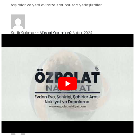
taşıdılar ve yeni evimize sorunsuzca yerleştirdiler.
Kadir Korkmaz
-
Müşteri Yorumları
2 Şubat 2024
İstanbul'un Kadıköy ilçesindeki taşınma sürecimizde Özpolat
Nakliyat'ın hizmetlerinden faydalandık ve sonuçtan çok
mutluyuz. Eşyalarımızı özenle taşıdılar ve yeni evimize
güvenle…
Zeynep Koç
-
Müşteri Yorumları
2 Şubat 2024
Özpolat Nakliyat ile çalışmak, Gaziantep'ten Ankara'ya
taşınma işlemimizi oldukça kolaylaştırdı. Eşyalarımızı dikkatle
taşıdılar ve taşınma sürecimiz hızlı ve düzenliydi.