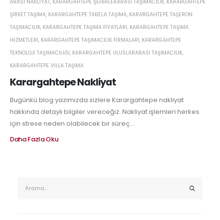
ARASI NAKLIYAT
,
KARARGAHTEPE ŞEHIRLERARASI TAŞIMACILIK
,
KARARGAHTEPE
ŞIRKET TAŞIMA
,
KARARGAHTEPE TABELA TAŞIMA
,
KARARGAHTEPE TAŞERON
TAŞIMACILIK
,
KARARGAHTEPE TAŞIMA FIYATLARI
,
KARARGAHTEPE TAŞIMA
HIZMETLERI
,
KARARGAHTEPE TAŞIMACILIK FIRMALARI
,
KARARGAHTEPE
TEKNOLOJI TAŞIMACILIĞI
,
KARARGAHTEPE ULUSLARARASI TAŞIMACILIK
,
KARARGAHTEPE VILLA TAŞIMA
Karargahtepe Nakliyat
Bugünkü blog yazımızda sizlere Karargahtepe nakliyat
hakkında detaylı bilgiler vereceğiz. Nakliyat işlemleri herkes
için strese neden olabilecek bir süreç...
Daha Fazla Oku