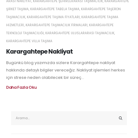
ARASI NAKLIYAT
,
KARARGAHTEPE ŞEHIRLERARASI TAŞIMACILIK
,
KARARGAHTEPE
ŞIRKET TAŞIMA
,
KARARGAHTEPE TABELA TAŞIMA
,
KARARGAHTEPE TAŞERON
TAŞIMACILIK
,
KARARGAHTEPE TAŞIMA FIYATLARI
,
KARARGAHTEPE TAŞIMA
HIZMETLERI
,
KARARGAHTEPE TAŞIMACILIK FIRMALARI
,
KARARGAHTEPE
TEKNOLOJI TAŞIMACILIĞI
,
KARARGAHTEPE ULUSLARARASI TAŞIMACILIK
,
KARARGAHTEPE VILLA TAŞIMA
Karargahtepe Nakliyat
Bugünkü blog yazımızda sizlere Karargahtepe nakliyat
hakkında detaylı bilgiler vereceğiz. Nakliyat işlemleri herkes
için strese neden olabilecek bir süreç...
Daha Fazla Oku