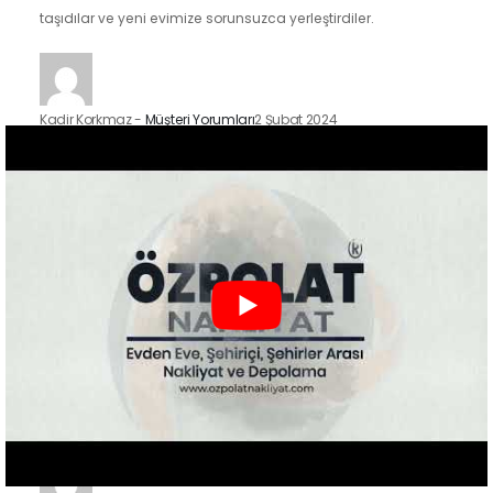
taşıdılar ve yeni evimize sorunsuzca yerleştirdiler.
Kadir Korkmaz
-
Müşteri Yorumları
2 Şubat 2024
İstanbul'un Kadıköy ilçesindeki taşınma sürecimizde Özpolat
Nakliyat'ın hizmetlerinden faydalandık ve sonuçtan çok
mutluyuz. Eşyalarımızı özenle taşıdılar ve yeni evimize
güvenle…
Zeynep Koç
-
Müşteri Yorumları
2 Şubat 2024
Özpolat Nakliyat ile çalışmak, Gaziantep'ten Ankara'ya
taşınma işlemimizi oldukça kolaylaştırdı. Eşyalarımızı dikkatle
taşıdılar ve taşınma sürecimiz hızlı ve düzenliydi.