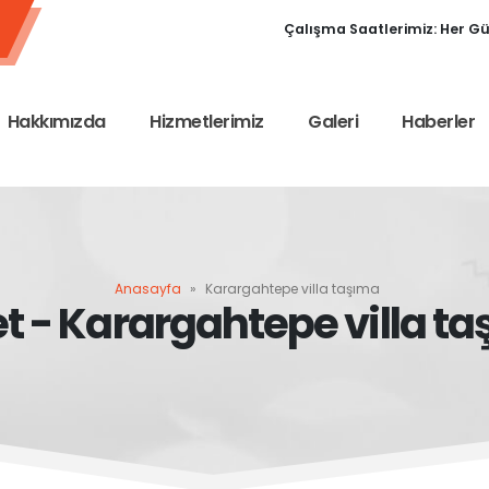
Çalışma Saatlerimiz: Her Gün
Hakkımızda
Hizmetlerimiz
Galeri
Haberler
Anasayfa
»
Karargahtepe villa taşıma
et - Karargahtepe villa t