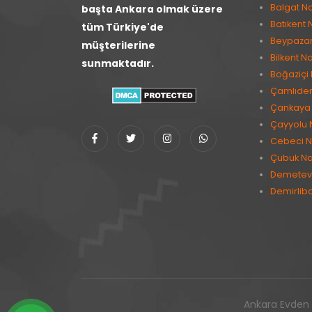
Balgat Na
başta Ankara olmak üzere
Batıkent 
tüm Türkiye'de
Beypazarı
müşterilerine
Bilkent Na
sunmaktadır.
Boğaziçi 
Çamlıder
Çankaya 
Çayyolu 
Cebeci N
Çubuk Na
Demetevl
Demirlib
Ankara Evden E