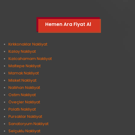
Hemen Ara Fiyat Al
Kırkkonaklar Nakliyat
Kızılay Nakliyat
Kızılcahamam Nakliyat
Maltepe Nakliyat
Mamak Nakliyat
Misket Nakliyat
Nallıhan Nakliyat
Ostim Nakliyat
Öveçler Nakliyat
Polatlı Nakliyat
Pursaklar Nakliyat
Sanatoryum Nakliyat
Selçuklu Nakliyat