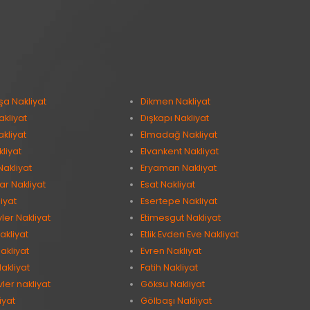
şa Nakliyat
Dikmen Nakliyat
kliyat
Dışkapı Nakliyat
kliyat
Elmadağ Nakliyat
kliyat
Elvankent Nakliyat
Nakliyat
Eryaman Nakliyat
ar Nakliyat
Esat Nakliyat
iyat
Esertepe Nakliyat
vler Nakliyat
Etimesgut Nakliyat
akliyat
Etlik Evden Eve Nakliyat
akliyat
Evren Nakliyat
akliyat
Fatih Nakliyat
ler nakliyat
Göksu Nakliyat
iyat
Gölbaşı Nakliyat