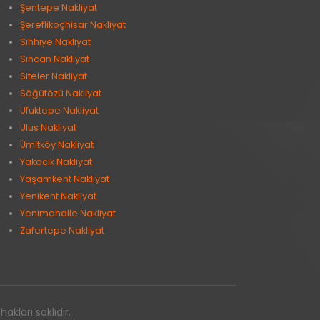
Şentepe Nakliyat
Şereflikoçhisar Nakliyat
Sıhhıye Nakliyat
Sincan Nakliyat
Siteler Nakliyat
Söğütözü Nakliyat
Ufuktepe Nakliyat
Ulus Nakliyat
Ümitköy Nakliyat
Yakacık Nakliyat
Yaşamkent Nakliyat
Yenikent Nakliyat
Yenimahalle Nakliyat
Zafertepe Nakliyat
kları saklıdır.