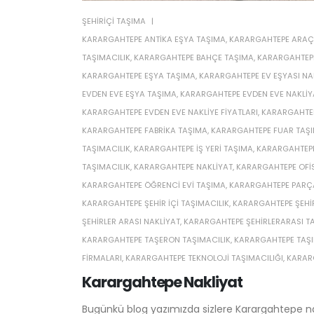
ŞEHIRIÇI TAŞIMA
KARARGAHTEPE ANTIKA EŞYA TAŞIMA
,
KARARGAHTEPE ARAÇ
TAŞIMACILIK
,
KARARGAHTEPE BAHÇE TAŞIMA
,
KARARGAHTEP
KARARGAHTEPE EŞYA TAŞIMA
,
KARARGAHTEPE EV EŞYASI NA
EVDEN EVE EŞYA TAŞIMA
,
KARARGAHTEPE EVDEN EVE NAKLIY
KARARGAHTEPE EVDEN EVE NAKLIYE FIYATLARI
,
KARARGAHTEPE
KARARGAHTEPE FABRIKA TAŞIMA
,
KARARGAHTEPE FUAR TAŞI
TAŞIMACILIK
,
KARARGAHTEPE IŞ YERI TAŞIMA
,
KARARGAHTEPE
TAŞIMACILIK
,
KARARGAHTEPE NAKLIYAT
,
KARARGAHTEPE OFIS
KARARGAHTEPE ÖĞRENCI EVI TAŞIMA
,
KARARGAHTEPE PARÇ
KARARGAHTEPE ŞEHIR IÇI TAŞIMACILIK
,
KARARGAHTEPE ŞEHIR
ŞEHIRLER ARASI NAKLIYAT
,
KARARGAHTEPE ŞEHIRLERARASI TA
KARARGAHTEPE TAŞERON TAŞIMACILIK
,
KARARGAHTEPE TAŞI
FIRMALARI
,
KARARGAHTEPE TEKNOLOJI TAŞIMACILIĞI
,
KARAR
Karargahtepe Nakliyat
Bugünkü blog yazımızda sizlere Karargahtepe nakli