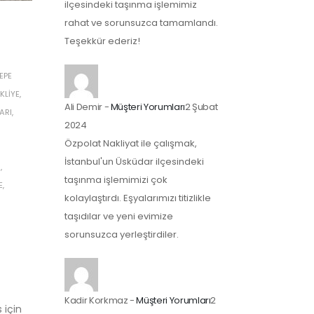
ilçesindeki taşınma işlemimiz
rahat ve sorunsuzca tamamlandı.
Teşekkür ederiz!
EPE
KLIYE
,
Ali Demir
-
Müşteri Yorumları
2 Şubat
ARI
,
2024
Özpolat Nakliyat ile çalışmak,
İstanbul'un Üsküdar ilçesindeki
I
,
taşınma işlemimizi çok
E
,
kolaylaştırdı. Eşyalarımızı titizlikle
taşıdılar ve yeni evimize
sorunsuzca yerleştirdiler.
Kadir Korkmaz
-
Müşteri Yorumları
2
 için