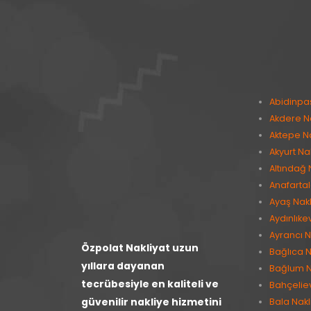
Abidinpa
Akdere Na
Aktepe Na
Akyurt Na
Altındağ 
Anafartal
Ayaş Nakl
Aydınlıke
Ayrancı N
Özpolat Nakliyat uzun
Bağlıca N
yıllara dayanan
Bağlum N
tecrübesiyle en kaliteli ve
Bahçeliev
güvenilir nakliye hizmetini
Bala Nakl