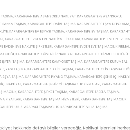
 TAŞIMA
,
KARARGAHTEPE ASANSÖRLÜ NAKLIYAT
,
KARARGAHTEPE ASANSÖRLÜ
E BANKA TAŞIMA
,
KARARGAHTEPE DAIRE TAŞIMA
,
KARARGAHTEPE EŞYA DEPOLAMA
,
KLIYE
,
KARARGAHTEPE EV EŞYASI TAŞIMA
,
KARARGAHTEPE EV TAŞIMA
,
KARARGAHT
AT
,
KARARGAHTEPE EVDEN EVE NAKLIYAT FIYATLARI
,
KARARGAHTEPE EVDEN EVE NA
 EVDEN EVE NAKLIYE ŞIRKETLERI
,
KARARGAHTEPE EVDEN EVE TAŞIMACILIK FIRMAL
MACILIĞI
,
KARARGAHTEPE GÜVENILIR NAKLIYAT
,
KARARGAHTEPE HIZMET SEKTÖRÜ
 IŞYERI TAŞIMA
,
KARARGAHTEPE KAMYONET TAŞIMA
,
KARARGAHTEPE KURUMSAL
 EŞYASI TAŞIMA
,
KARARGAHTEPE OFIS TAŞIMA
,
KARARGAHTEPE OFIS TAŞIMACILIĞ
A EŞYA TAŞIMA
,
KARARGAHTEPE PIYANO TAŞIMA
,
KARARGAHTEPE ŞEHIR IÇI NAKLIY
IÇI NAKLIYAT
,
KARARGAHTEPE ŞEHIRIÇI TAŞIMACILIK FIRMALARI
,
KARARGAHTEPE
ŞIMACILIK
,
KARARGAHTEPE ŞIRKET TAŞIMA
,
KARARGAHTEPE TABELA TAŞIMA
,
MA FIYATLARI
,
KARARGAHTEPE TAŞIMA HIZMETLERI
,
KARARGAHTEPE TAŞIMACILIK
GAHTEPE ULUSLARARASI TAŞIMACILIK
,
KARARGAHTEPE VILLA TAŞIMA
yat hakkında detaylı bilgiler vereceğiz. Nakliyat işlemleri herkes