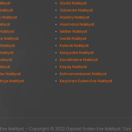
kliyat
Güdül Nakliyat
Nakliyat
Gülveren Nakliyat
 Nakliyat
Hasköy Nakliyat
kliyat
Haymana Nakliyat
Nakliyat
İskitler Nakliyat
e Nakliyat
İvedik Nakliyat
Nakliyat
Kalecik Nakliyat
Nakliyat
Karşıyaka Nakliyat
akliyat
Kavaklıdere Nakliyat
kliyat
Kayaş Nakliyat
er Nakliyat
Kahramankazan Nakliyat
ahçe Nakliyat
Keçiören Evden Eve Nakliyat
ve Nakliyat - Copyright © 2022 Özpolat Evden Eve Nakliyat Tüm ha