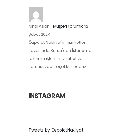
Nihal Aslan
-
Müşteri Yorumları
2
Şubat 2024
Özpolat Nakliyat'ın hizmetleri
sayesinde Bursa'dan İstanbul'a
taşınma işlemimiz rahat ve
sorunsuzdu. Teşekkür ederiz!
INSTAGRAM
Tweets by OzpolatNakliyat