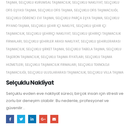
TAŞIMA
,
SELÇUKLU KURUMSAL TAŞIMACILIK
,
SELÇUKLU NAKLIYAT
,
SELÇUKLU
OFIS EŞYASI TAŞIMA
,
SELÇUKLU OFIS TAŞIMA
,
SELÇUKLU OFIS TAŞIMACILIĞI
,
SELÇUKLU ÖĞRENCI EVI TAŞIMA
,
SELÇUKLU PARÇA EŞYA TAŞIMA
,
SELÇUKLU
PIYANO TAŞIMA
,
SELÇUKLU ŞEHIR IÇI NAKLIYE
,
SELÇUKLU ŞEHIR IÇI
TAŞIMACILIK
,
SELÇUKLU ŞEHIRIÇI NAKLIYAT
,
SELÇUKLU ŞEHIRIÇI TAŞIMACILIK
FIRMALARI
,
SELÇUKLU ŞEHIRLER ARASI NAKLIYAT
,
SELÇUKLU ŞEHIRLERARASI
TAŞIMACILIK
,
SELÇUKLU ŞIRKET TAŞIMA
,
SELÇUKLU TABELA TAŞIMA
,
SELÇUKLU
TAŞERON TAŞIMACILIK
,
SELÇUKLU TAŞIMA FIYATLARI
,
SELÇUKLU TAŞIMA
HIZMETLERI
,
SELÇUKLU TAŞIMACILIK FIRMALARI
,
SELÇUKLU TEKNOLOJI
TAŞIMACILIĞI
,
SELÇUKLU ULUSLARARASI TAŞIMACILIK
,
SELÇUKLU VILLA TAŞIMA
Selçuklu Nakliyat
Selçuklu evden eve nakliyat süreci, birçok insan için stresli ve
zorlu bir deneyim olabilir. Bu nedenle, profesyonel ve
güvenilir...