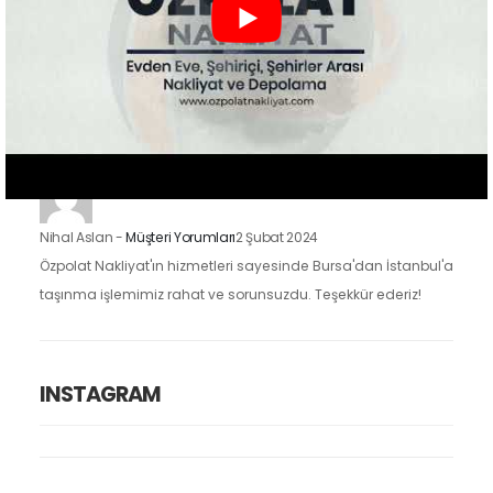
Zeynep Koç
-
Müşteri Yorumları
2 Şubat 2024
Özpolat Nakliyat ile çalışmak, Gaziantep'ten Ankara'ya
taşınma işlemimizi oldukça kolaylaştırdı. Eşyalarımızı dikkatle
taşıdılar ve taşınma sürecimiz hızlı ve düzenliydi.
Nihal Aslan
-
Müşteri Yorumları
2 Şubat 2024
Özpolat Nakliyat'ın hizmetleri sayesinde Bursa'dan İstanbul'a
taşınma işlemimiz rahat ve sorunsuzdu. Teşekkür ederiz!
INSTAGRAM