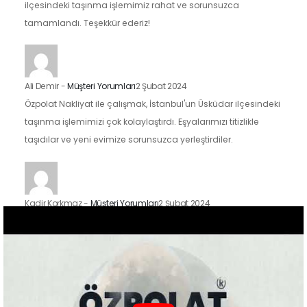
ilçesindeki taşınma işlemimiz rahat ve sorunsuzca
tamamlandı. Teşekkür ederiz!
Ali Demir
-
Müşteri Yorumları
2 Şubat 2024
Özpolat Nakliyat ile çalışmak, İstanbul'un Üsküdar ilçesindeki
taşınma işlemimizi çok kolaylaştırdı. Eşyalarımızı titizlikle
taşıdılar ve yeni evimize sorunsuzca yerleştirdiler.
Kadir Korkmaz
-
Müşteri Yorumları
2 Şubat 2024
İstanbul'un Kadıköy ilçesindeki taşınma sürecimizde Özpolat
Nakliyat'ın hizmetlerinden faydalandık ve sonuçtan çok
mutluyuz. Eşyalarımızı özenle taşıdılar ve yeni evimize
güvenle…