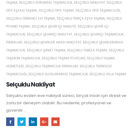
TAŞIMA
,
SELÇUKLU KURUMSAL TAŞIMACILIK
,
SELÇUKLU NAKLIYAT
,
SELÇUKLU
OFIS EŞYASI TAŞIMA
,
SELÇUKLU OFIS TAŞIMA
,
SELÇUKLU OFIS TAŞIMACILIĞI
,
SELÇUKLU ÖĞRENCI EVI TAŞIMA
,
SELÇUKLU PARÇA EŞYA TAŞIMA
,
SELÇUKLU
PIYANO TAŞIMA
,
SELÇUKLU ŞEHIR IÇI NAKLIYE
,
SELÇUKLU ŞEHIR IÇI
TAŞIMACILIK
,
SELÇUKLU ŞEHIRIÇI NAKLIYAT
,
SELÇUKLU ŞEHIRIÇI TAŞIMACILIK
FIRMALARI
,
SELÇUKLU ŞEHIRLER ARASI NAKLIYAT
,
SELÇUKLU ŞEHIRLERARASI
TAŞIMACILIK
,
SELÇUKLU ŞIRKET TAŞIMA
,
SELÇUKLU TABELA TAŞIMA
,
SELÇUKLU
TAŞERON TAŞIMACILIK
,
SELÇUKLU TAŞIMA FIYATLARI
,
SELÇUKLU TAŞIMA
HIZMETLERI
,
SELÇUKLU TAŞIMACILIK FIRMALARI
,
SELÇUKLU TEKNOLOJI
TAŞIMACILIĞI
,
SELÇUKLU ULUSLARARASI TAŞIMACILIK
,
SELÇUKLU VILLA TAŞIMA
Selçuklu Nakliyat
Selçuklu evden eve nakliyat süreci, birçok insan için stresli ve
zorlu bir deneyim olabilir. Bu nedenle, profesyonel ve
güvenilir...