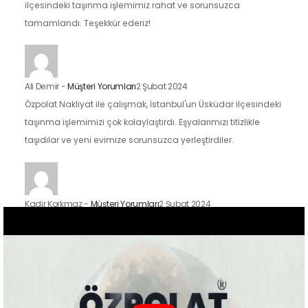
ilçesindeki taşınma işlemimiz rahat ve sorunsuzca
tamamlandı. Teşekkür ederiz!
Ali Demir
-
Müşteri Yorumları
2 Şubat 2024
Özpolat Nakliyat ile çalışmak, İstanbul'un Üsküdar ilçesindeki
taşınma işlemimizi çok kolaylaştırdı. Eşyalarımızı titizlikle
taşıdılar ve yeni evimize sorunsuzca yerleştirdiler.
Kadir Korkmaz
-
Müşteri Yorumları
2 Şubat 2024
İstanbul'un Kadıköy ilçesindeki taşınma sürecimizde Özpolat
Nakliyat'ın hizmetlerinden faydalandık ve sonuçtan çok
mutluyuz. Eşyalarımızı özenle taşıdılar ve yeni evimize
güvenle…