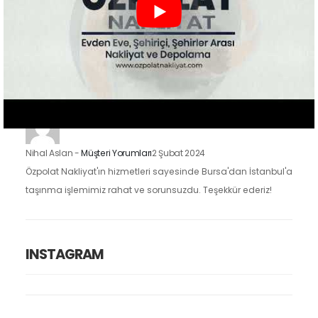
Zeynep Koç
-
Müşteri Yorumları
2 Şubat 2024
Özpolat Nakliyat ile çalışmak, Gaziantep'ten Ankara'ya
taşınma işlemimizi oldukça kolaylaştırdı. Eşyalarımızı dikkatle
taşıdılar ve taşınma sürecimiz hızlı ve düzenliydi.
Nihal Aslan
-
Müşteri Yorumları
2 Şubat 2024
Özpolat Nakliyat'ın hizmetleri sayesinde Bursa'dan İstanbul'a
taşınma işlemimiz rahat ve sorunsuzdu. Teşekkür ederiz!
INSTAGRAM