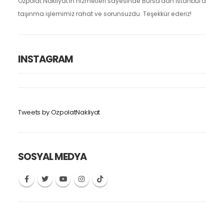
Özpolat Nakliyat'ın hizmetleri sayesinde Bursa'dan İstanbul'a
taşınma işlemimiz rahat ve sorunsuzdu. Teşekkür ederiz!
INSTAGRAM
Tweets by OzpolatNakliyat
SOSYAL MEDYA