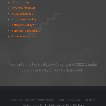
Ulus Nakliyat
Ümitköy Nakliyat
Yakacık Nakliyat
Yaşamkent Nakliyat
Yenikent Nakliyat
Yenimahalle Nakliyat
Zafertepe Nakliyat
Ankara Evden Eve Nakliyat - Copyright © 2022 Özpolat
Evden Eve Nakliyat Tüm hakları saklıdır.
Evden eve nakliyat Ankara Nakliye Firması – Yasal Uyarı – Kullanıcı
Sözleşmesi –
Gizlilik Politikası
–
KVKK
–
Site Map