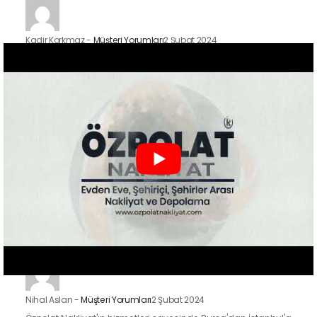
Kadir Korkmaz
-
Müşteri Yorumları
2 Şubat 2024
İstanbul'un Kadıköy ilçesindeki taşınma sürecimizde Özpolat
Nakliyat'ın hizmetlerinden faydalandık ve sonuçtan çok
mutluyuz. Eşyalarımızı özenle taşıdılar ve yeni evimize
güvenle…
Zeynep Koç
-
Müşteri Yorumları
2 Şubat 2024
Özpolat Nakliyat ile çalışmak, Gaziantep'ten Ankara'ya
taşınma işlemimizi oldukça kolaylaştırdı. Eşyalarımızı dikkatle
taşıdılar ve taşınma sürecimiz hızlı ve düzenliydi.
Nihal Aslan
-
Müşteri Yorumları
2 Şubat 2024