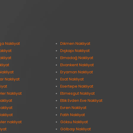
şa Nakliyat
Dikmen Nakliyat
kliyat
Dışkapı Nakliyat
kliyat
Elmadağ Nakliyat
kliyat
Elvankent Nakliyat
Nakliyat
Eryaman Nakliyat
ar Nakliyat
Esat Nakliyat
iyat
Esertepe Nakliyat
vler Nakliyat
Etimesgut Nakliyat
akliyat
Etlik Evden Eve Nakliyat
akliyat
Evren Nakliyat
akliyat
Fatih Nakliyat
ler nakliyat
Göksu Nakliyat
iyat
Gölbaşı Nakliyat