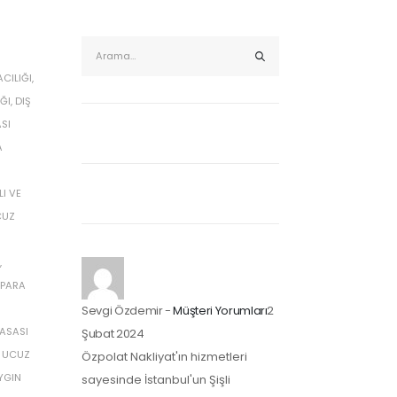
CILIĞI
,
ĞI
,
DIŞ
SI
A
LI VE
CUZ
,
PARA
Sevgi Özdemir
-
Müşteri Yorumları
2
KASASI
Şubat 2024
,
UCUZ
Özpolat Nakliyat'ın hizmetleri
YGIN
sayesinde İstanbul'un Şişli