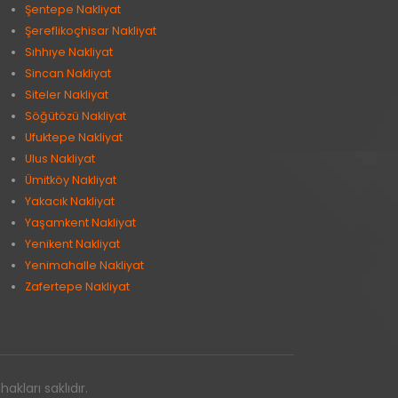
Şentepe Nakliyat
Şereflikoçhisar Nakliyat
Sıhhıye Nakliyat
Sincan Nakliyat
Siteler Nakliyat
Söğütözü Nakliyat
Ufuktepe Nakliyat
Ulus Nakliyat
Ümitköy Nakliyat
Yakacık Nakliyat
Yaşamkent Nakliyat
Yenikent Nakliyat
Yenimahalle Nakliyat
Zafertepe Nakliyat
kları saklıdır.