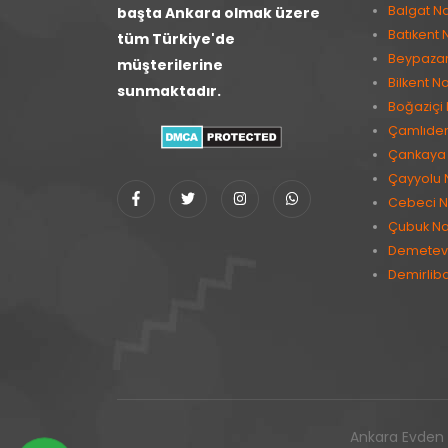
Balgat Na
başta Ankara olmak üzere
Batıkent 
tüm Türkiye'de
Beypazarı
müşterilerine
Bilkent Na
sunmaktadır.
Boğaziçi 
Çamlıder
Çankaya 
Çayyolu 
Cebeci N
Çubuk Na
Demetevl
Demirlib
Ankara Evden E