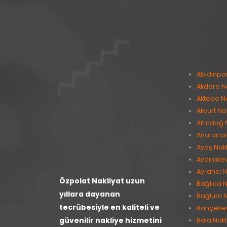
Abidinpa
Akdere Na
Aktepe Na
Akyurt Na
Altındağ 
Anafartal
Ayaş Nakl
Aydınlıke
Ayrancı N
Özpolat Nakliyat uzun
Bağlıca N
yıllara dayanan
Bağlum N
tecrübesiyle en kaliteli ve
Bahçeliev
güvenilir nakliye hizmetini
Bala Nakl