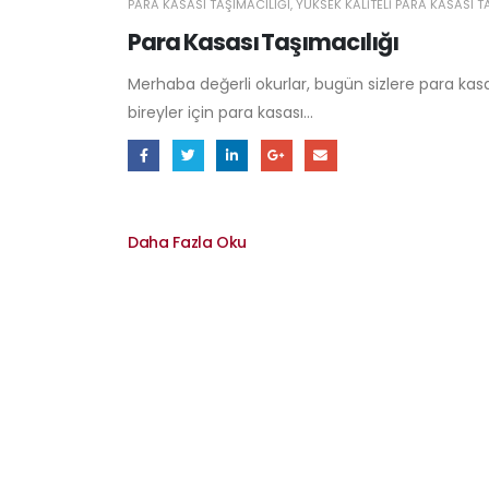
PARA KASASI TAŞIMACILIĞI
,
YÜKSEK KALITELI PARA KASASI T
Para Kasası Taşımacılığı
Merhaba değerli okurlar, bugün sizlere para ka
bireyler için para kasası...
Daha Fazla Oku