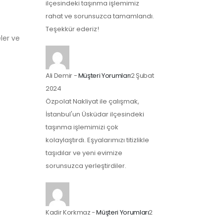
ilçesindeki taşınma işlemimiz
rahat ve sorunsuzca tamamlandı.
Teşekkür ederiz!
ler ve
Ali Demir
-
Müşteri Yorumları
2 Şubat
2024
Özpolat Nakliyat ile çalışmak,
İstanbul'un Üsküdar ilçesindeki
taşınma işlemimizi çok
kolaylaştırdı. Eşyalarımızı titizlikle
taşıdılar ve yeni evimize
sorunsuzca yerleştirdiler.
Kadir Korkmaz
-
Müşteri Yorumları
2