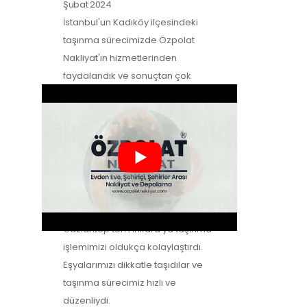
Şubat 2024
İstanbul'un Kadıköy ilçesindeki
taşınma sürecimizde Özpolat
Nakliyat'ın hizmetlerinden
faydalandık ve sonuçtan çok
mutluyuz. Eşyalarımızı özenle
taşıdılar ve yeni evimize güvenle…
Zeynep Koç
-
Müşteri Yorumları
2
Şubat 2024
Özpolat Nakliyat ile çalışmak,
Gaziantep'ten Ankara'ya taşınma
işlemimizi oldukça kolaylaştırdı.
Eşyalarımızı dikkatle taşıdılar ve
taşınma sürecimiz hızlı ve
düzenliydi.