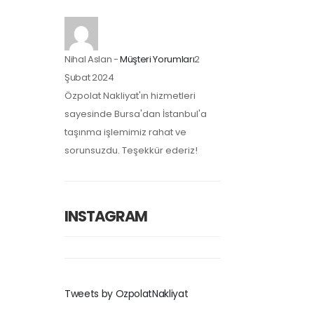
Nihal Aslan
-
Müşteri Yorumları
2
Şubat 2024
Özpolat Nakliyat'ın hizmetleri
sayesinde Bursa'dan İstanbul'a
taşınma işlemimiz rahat ve
sorunsuzdu. Teşekkür ederiz!
INSTAGRAM
Tweets by OzpolatNakliyat