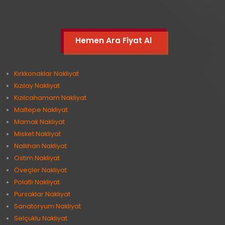
Hemen Ara Fiyat Al
Kırkkonaklar Nakliyat
Kızılay Nakliyat
Kızılcahamam Nakliyat
Maltepe Nakliyat
Mamak Nakliyat
Misket Nakliyat
Nallıhan Nakliyat
Ostim Nakliyat
Öveçler Nakliyat
Polatlı Nakliyat
Pursaklar Nakliyat
Sanatoryum Nakliyat
Selçuklu Nakliyat