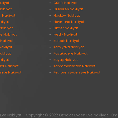
kliyat
Güdül Nakliyat
Nakliyat
Gülveren Nakliyat
 Nakliyat
Hasköy Nakliyat
kliyat
Haymana Nakliyat
Nakliyat
İskitler Nakliyat
e Nakliyat
İvedik Nakliyat
Nakliyat
Kalecik Nakliyat
Nakliyat
Karşıyaka Nakliyat
akliyat
Kavaklıdere Nakliyat
kliyat
Kayaş Nakliyat
er Nakliyat
Kahramankazan Nakliyat
ahçe Nakliyat
Keçiören Evden Eve Nakliyat
ve Nakliyat - Copyright © 2022 Özpolat Evden Eve Nakliyat Tüm ha