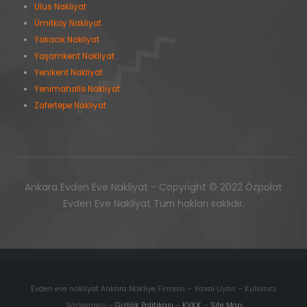
Ulus Nakliyat
Ümitköy Nakliyat
Yakacık Nakliyat
Yaşamkent Nakliyat
Yenikent Nakliyat
Yenimahalle Nakliyat
Zafertepe Nakliyat
Ankara Evden Eve Nakliyat - Copyright © 2022 Özpolat
Evden Eve Nakliyat Tüm hakları saklıdır.
Evden eve nakliyat Ankara Nakliye Firması – Yasal Uyarı – Kullanıcı
Sözleşmesi –
Gizlilik Politikası
–
KVKK
–
Site Map