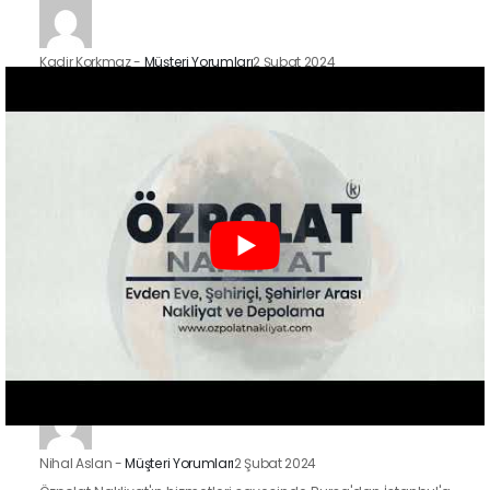
Kadir Korkmaz
-
Müşteri Yorumları
2 Şubat 2024
İstanbul'un Kadıköy ilçesindeki taşınma sürecimizde Özpolat
Nakliyat'ın hizmetlerinden faydalandık ve sonuçtan çok
mutluyuz. Eşyalarımızı özenle taşıdılar ve yeni evimize
güvenle…
Zeynep Koç
-
Müşteri Yorumları
2 Şubat 2024
Özpolat Nakliyat ile çalışmak, Gaziantep'ten Ankara'ya
taşınma işlemimizi oldukça kolaylaştırdı. Eşyalarımızı dikkatle
taşıdılar ve taşınma sürecimiz hızlı ve düzenliydi.
Nihal Aslan
-
Müşteri Yorumları
2 Şubat 2024