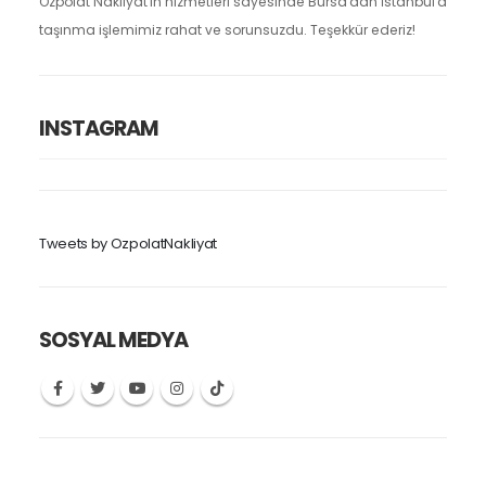
Özpolat Nakliyat'ın hizmetleri sayesinde Bursa'dan İstanbul'a
taşınma işlemimiz rahat ve sorunsuzdu. Teşekkür ederiz!
INSTAGRAM
Tweets by OzpolatNakliyat
SOSYAL MEDYA