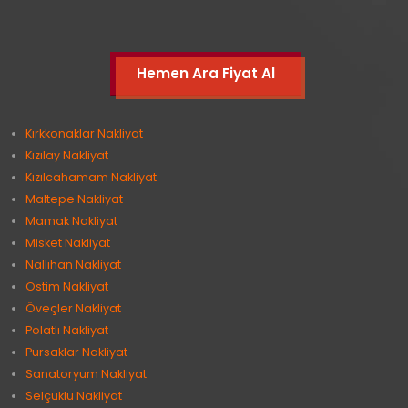
Hemen Ara Fiyat Al
Kırkkonaklar Nakliyat
Kızılay Nakliyat
Kızılcahamam Nakliyat
Maltepe Nakliyat
Mamak Nakliyat
Misket Nakliyat
Nallıhan Nakliyat
Ostim Nakliyat
Öveçler Nakliyat
Polatlı Nakliyat
Pursaklar Nakliyat
Sanatoryum Nakliyat
Selçuklu Nakliyat