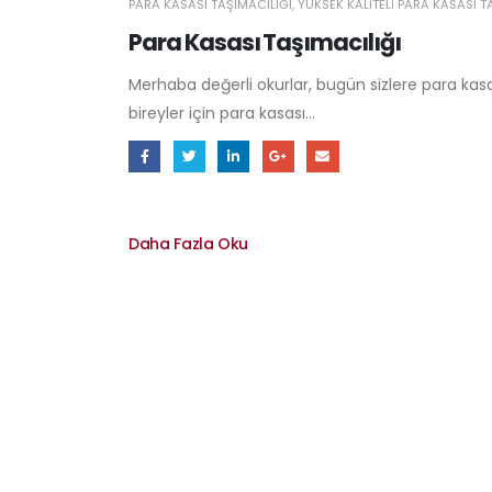
PARA KASASI TAŞIMACILIĞI
,
YÜKSEK KALITELI PARA KASASI T
Para Kasası Taşımacılığı
Merhaba değerli okurlar, bugün sizlere para ka
bireyler için para kasası...
Daha Fazla Oku