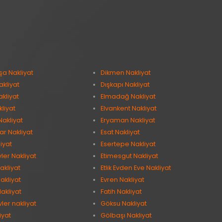
şa Nakliyat
Dikmen Nakliyat
kliyat
Dışkapı Nakliyat
kliyat
Elmadağ Nakliyat
kliyat
Elvankent Nakliyat
Nakliyat
Eryaman Nakliyat
ar Nakliyat
Esat Nakliyat
iyat
Esertepe Nakliyat
vler Nakliyat
Etimesgut Nakliyat
akliyat
Etlik Evden Eve Nakliyat
akliyat
Evren Nakliyat
akliyat
Fatih Nakliyat
ler nakliyat
Göksu Nakliyat
iyat
Gölbaşı Nakliyat