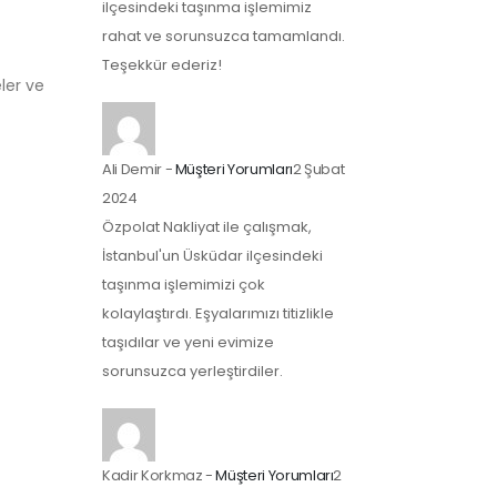
ilçesindeki taşınma işlemimiz
rahat ve sorunsuzca tamamlandı.
Teşekkür ederiz!
ler ve
Ali Demir
-
Müşteri Yorumları
2 Şubat
2024
Özpolat Nakliyat ile çalışmak,
İstanbul'un Üsküdar ilçesindeki
taşınma işlemimizi çok
kolaylaştırdı. Eşyalarımızı titizlikle
taşıdılar ve yeni evimize
sorunsuzca yerleştirdiler.
Kadir Korkmaz
-
Müşteri Yorumları
2