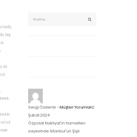
CILIĞI
,
ĞI
,
DIŞ
SI
A
LI VE
CUZ
,
PARA
Sevgi Özdemir
-
Müşteri Yorumları
2
KASASI
Şubat 2024
,
UCUZ
Özpolat Nakliyat'ın hizmetleri
YGIN
sayesinde İstanbul'un Şişli