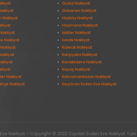
kliyat
Güdül Nakliyat
Nakliyat
Gülveren Nakliyat
 Nakliyat
Hasköy Nakliyat
kliyat
Haymana Nakliyat
Nakliyat
İskitler Nakliyat
e Nakliyat
İvedik Nakliyat
Nakliyat
Kalecik Nakliyat
Nakliyat
Karşıyaka Nakliyat
akliyat
Kavaklıdere Nakliyat
kliyat
Kayaş Nakliyat
er Nakliyat
Kahramankazan Nakliyat
ahçe Nakliyat
Keçiören Evden Eve Nakliyat
ve Nakliyat - Copyright © 2022 Özpolat Evden Eve Nakliyat Tüm ha