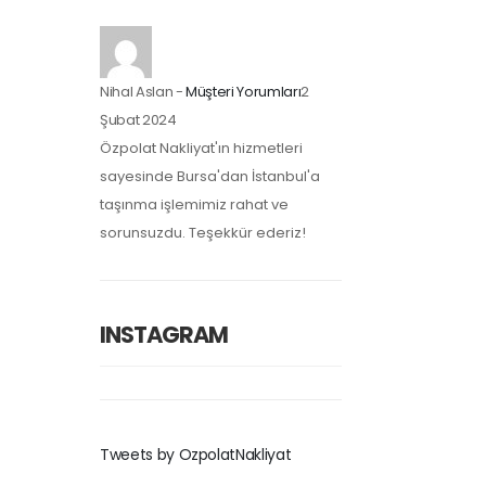
Nihal Aslan
-
Müşteri Yorumları
2
Şubat 2024
Özpolat Nakliyat'ın hizmetleri
sayesinde Bursa'dan İstanbul'a
taşınma işlemimiz rahat ve
sorunsuzdu. Teşekkür ederiz!
INSTAGRAM
Tweets by OzpolatNakliyat