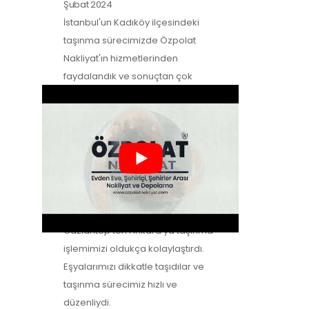
Şubat 2024
İstanbul'un Kadıköy ilçesindeki
taşınma sürecimizde Özpolat
Nakliyat'ın hizmetlerinden
faydalandık ve sonuçtan çok
mutluyuz. Eşyalarımızı özenle
taşıdılar ve yeni evimize güvenle…
Zeynep Koç
-
Müşteri Yorumları
2
Şubat 2024
Özpolat Nakliyat ile çalışmak,
Gaziantep'ten Ankara'ya taşınma
işlemimizi oldukça kolaylaştırdı.
Eşyalarımızı dikkatle taşıdılar ve
taşınma sürecimiz hızlı ve
düzenliydi.