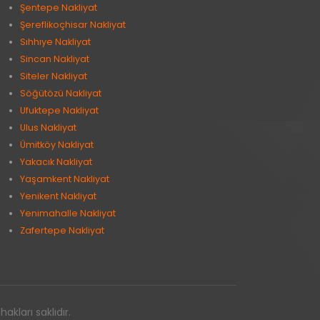
Şentepe Nakliyat
Şereflikoçhisar Nakliyat
Sıhhıye Nakliyat
Sincan Nakliyat
Siteler Nakliyat
Söğütözü Nakliyat
Ufuktepe Nakliyat
Ulus Nakliyat
Ümitköy Nakliyat
Yakacık Nakliyat
Yaşamkent Nakliyat
Yenikent Nakliyat
Yenimahalle Nakliyat
Zafertepe Nakliyat
kları saklıdır.