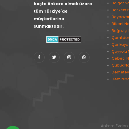
Balgat Na
başta Ankara olmak üzere
Batıkent 
tüm Türkiye'de
Beypazarı
müşterilerine
Bilkent Na
sunmaktadır.
Boğaziçi 
Çamlıder
Çankaya 
Çayyolu 
Cebeci N
Çubuk Na
Demetevl
Demirlib
Ankara Evden E