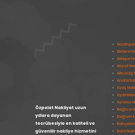
Abidinpa
Akdere Na
Aktepe Na
Akyurt Na
Altındağ 
Anafartal
Ayaş Nakl
Aydınlıke
Ayrancı N
Özpolat Nakliyat uzun
Bağlıca N
yıllara dayanan
Bağlum N
tecrübesiyle en kaliteli ve
Bahçeliev
güvenilir nakliye hizmetini
Bala Nakl