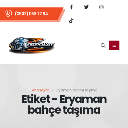
(0532) 058 77 84
Anasayfa
»
Eryaman bahçe taşıma
Etiket - Eryaman
bahçe taşıma