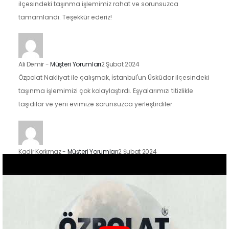
ilçesindeki taşınma işlemimiz rahat ve sorunsuzca
tamamlandı. Teşekkür ederiz!
Ali Demir
-
Müşteri Yorumları
2 Şubat 2024
Özpolat Nakliyat ile çalışmak, İstanbul'un Üsküdar ilçesindeki
taşınma işlemimizi çok kolaylaştırdı. Eşyalarımızı titizlikle
taşıdılar ve yeni evimize sorunsuzca yerleştirdiler.
Kadir Korkmaz
-
Müşteri Yorumları
2 Şubat 2024
İstanbul'un Kadıköy ilçesindeki taşınma sürecimizde Özpolat
Nakliyat'ın hizmetlerinden faydalandık ve sonuçtan çok
mutluyuz. Eşyalarımızı özenle taşıdılar ve yeni evimize
güvenle…