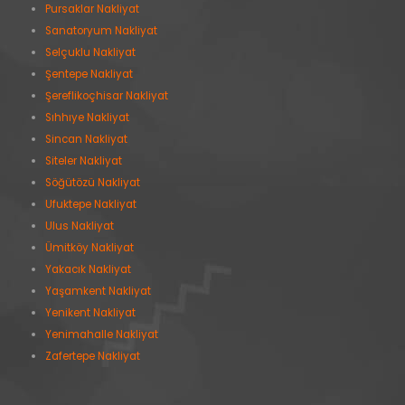
Pursaklar Nakliyat
Sanatoryum Nakliyat
Selçuklu Nakliyat
Şentepe Nakliyat
Şereflikoçhisar Nakliyat
Sıhhıye Nakliyat
Sincan Nakliyat
Siteler Nakliyat
Söğütözü Nakliyat
Ufuktepe Nakliyat
Ulus Nakliyat
Ümitköy Nakliyat
Yakacık Nakliyat
Yaşamkent Nakliyat
Yenikent Nakliyat
Yenimahalle Nakliyat
Zafertepe Nakliyat