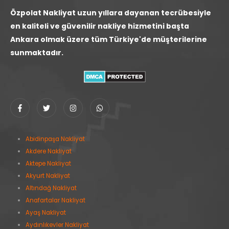
Özpolat Nakliyat uzun yıllara dayanan tecrübesiyle
en kaliteli ve güvenilir nakliye hizmetini başta
Ankara olmak üzere tüm Türkiye'de müşterilerine
sunmaktadır.
Abidinpaşa Nakliyat
Akdere Nakliyat
Aktepe Nakliyat
Akyurt Nakliyat
Altındağ Nakliyat
Anafartalar Nakliyat
Ayaş Nakliyat
Aydınlıkevler Nakliyat