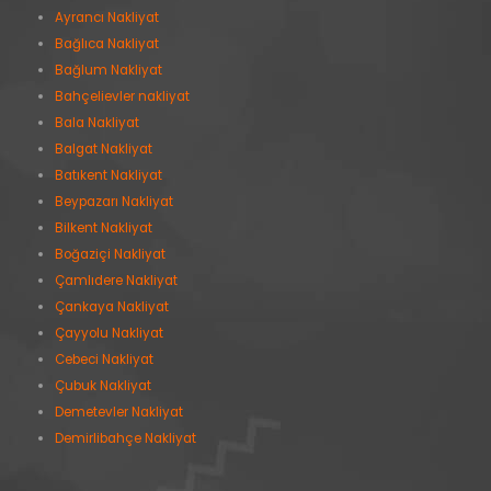
Ayrancı Nakliyat
Bağlıca Nakliyat
Bağlum Nakliyat
Bahçelievler nakliyat
Bala Nakliyat
Balgat Nakliyat
Batıkent Nakliyat
Beypazarı Nakliyat
Bilkent Nakliyat
Boğaziçi Nakliyat
Çamlıdere Nakliyat
Çankaya Nakliyat
Çayyolu Nakliyat
Cebeci Nakliyat
Çubuk Nakliyat
Demetevler Nakliyat
Demirlibahçe Nakliyat