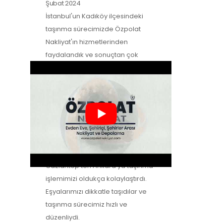
Şubat 2024
İstanbul'un Kadıköy ilçesindeki
taşınma sürecimizde Özpolat
Nakliyat'ın hizmetlerinden
faydalandık ve sonuçtan çok
mutluyuz. Eşyalarımızı özenle
taşıdılar ve yeni evimize güvenle…
Zeynep Koç
-
Müşteri Yorumları
2
Şubat 2024
Özpolat Nakliyat ile çalışmak,
Gaziantep'ten Ankara'ya taşınma
işlemimizi oldukça kolaylaştırdı.
Eşyalarımızı dikkatle taşıdılar ve
taşınma sürecimiz hızlı ve
düzenliydi.