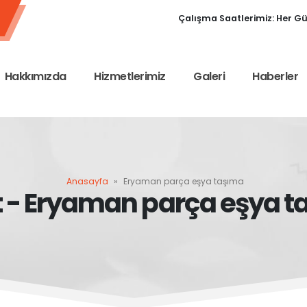
Çalışma Saatlerimiz: Her Gün
Hakkımızda
Hizmetlerimiz
Galeri
Haberler
Anasayfa
»
Eryaman parça eşya taşıma
t - Eryaman parça eşya 