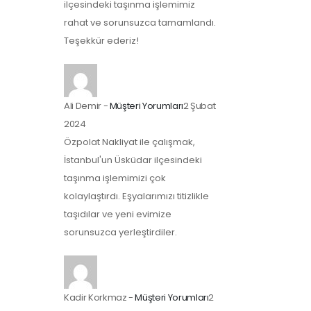
ilçesindeki taşınma işlemimiz
rahat ve sorunsuzca tamamlandı.
Teşekkür ederiz!
Ali Demir
-
Müşteri Yorumları
2 Şubat
2024
Özpolat Nakliyat ile çalışmak,
İstanbul'un Üsküdar ilçesindeki
taşınma işlemimizi çok
kolaylaştırdı. Eşyalarımızı titizlikle
taşıdılar ve yeni evimize
sorunsuzca yerleştirdiler.
Kadir Korkmaz
-
Müşteri Yorumları
2