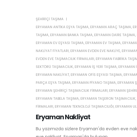
ŞEHIRIÇI TAŞIMA
ERYAMAN ANTIKA EŞYA TAŞIMA
,
ERYAMAN ARAÇ TAŞIMA
,
ER
TAŞIMA
,
ERYAMAN BANKA TAŞIMA
,
ERYAMAN DAIRE TAŞIMA
,
ERYAMAN EV EŞYASI TAŞIMA
,
ERYAMAN EV TAŞIMA
,
ERYAMAN
NAKLIYAT FIYATLARI
,
ERYAMAN EVDEN EVE NAKLIYE
,
ERYAMAN
EVDEN EVE TAŞIMACILIK FIRMALARI
,
ERYAMAN FABRIKA TAŞI
SEKTÖRÜ TAŞIMACILIK
,
ERYAMAN IŞ YERI TAŞIMA
,
ERYAMAN I
ERYAMAN NAKLIYAT
,
ERYAMAN OFIS EŞYASI TAŞIMA
,
ERYAMA
PARÇA EŞYA TAŞIMA
,
ERYAMAN PIYANO TAŞIMA
,
ERYAMAN ŞE
ERYAMAN ŞEHIRIÇI TAŞIMACILIK FIRMALARI
,
ERYAMAN ŞEHIRL
ERYAMAN TABELA TAŞIMA
,
ERYAMAN TAŞERON TAŞIMACILIK
,
FIRMALARI
,
ERYAMAN TEKNOLOJI TAŞIMACILIĞI
,
ERYAMAN UL
Eryaman Nakliyat
Bu yazımızda sizlere Eryaman'da evden eve nakl
eve nakliyat, Eryaman'da bulunan...