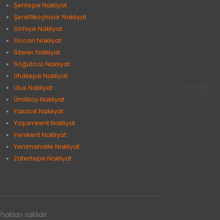
Şentepe Nakliyat
Şereflikoçhisar Nakliyat
Sıhhıye Nakliyat
Sincan Nakliyat
Siteler Nakliyat
Söğütözü Nakliyat
Ufuktepe Nakliyat
Ulus Nakliyat
Ümitköy Nakliyat
Yakacık Nakliyat
Yaşamkent Nakliyat
Yenikent Nakliyat
Yenimahalle Nakliyat
Zafertepe Nakliyat
kları saklıdır.