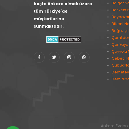
Balgat Na
başta Ankara olmak üzere
Batıkent 
tüm Türkiye'de
Beypazarı
müşterilerine
Bilkent Na
sunmaktadır.
Boğaziçi 
Çamlıder
Çankaya 
Çayyolu 
Cebeci N
Çubuk Na
Demetevl
Demirlib
Ankara Evden E