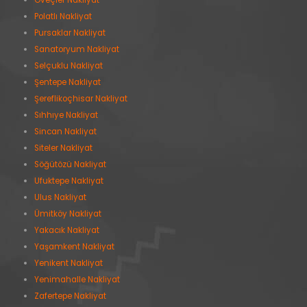
Öveçler Nakliyat
Polatlı Nakliyat
Pursaklar Nakliyat
Sanatoryum Nakliyat
Selçuklu Nakliyat
Şentepe Nakliyat
Şereflikoçhisar Nakliyat
Sıhhıye Nakliyat
Sincan Nakliyat
Siteler Nakliyat
Söğütözü Nakliyat
Ufuktepe Nakliyat
Ulus Nakliyat
Ümitköy Nakliyat
Yakacık Nakliyat
Yaşamkent Nakliyat
Yenikent Nakliyat
Yenimahalle Nakliyat
Zafertepe Nakliyat