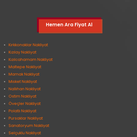
Hemen Ara Fiyat Al
Kırkkonaklar Nakliyat
Kızılay Nakliyat
Kızılcahamam Nakliyat
Maltepe Nakliyat
Mamak Nakliyat
Misket Nakliyat
Nallıhan Nakliyat
Ostim Nakliyat
Öveçler Nakliyat
Polatlı Nakliyat
Pursaklar Nakliyat
Sanatoryum Nakliyat
Selçuklu Nakliyat