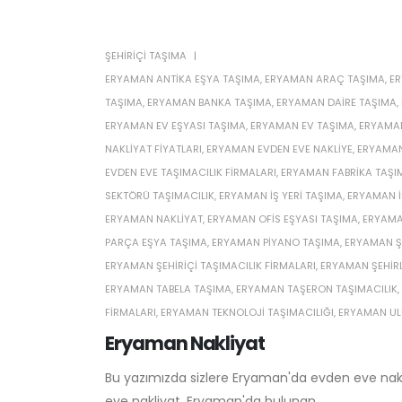
ŞEHIRIÇI TAŞIMA
ERYAMAN ANTIKA EŞYA TAŞIMA
,
ERYAMAN ARAÇ TAŞIMA
,
ER
TAŞIMA
,
ERYAMAN BANKA TAŞIMA
,
ERYAMAN DAIRE TAŞIMA
,
ERYAMAN EV EŞYASI TAŞIMA
,
ERYAMAN EV TAŞIMA
,
ERYAMAN
NAKLIYAT FIYATLARI
,
ERYAMAN EVDEN EVE NAKLIYE
,
ERYAMAN
EVDEN EVE TAŞIMACILIK FIRMALARI
,
ERYAMAN FABRIKA TAŞI
SEKTÖRÜ TAŞIMACILIK
,
ERYAMAN IŞ YERI TAŞIMA
,
ERYAMAN I
ERYAMAN NAKLIYAT
,
ERYAMAN OFIS EŞYASI TAŞIMA
,
ERYAMA
PARÇA EŞYA TAŞIMA
,
ERYAMAN PIYANO TAŞIMA
,
ERYAMAN ŞE
ERYAMAN ŞEHIRIÇI TAŞIMACILIK FIRMALARI
,
ERYAMAN ŞEHIRL
ERYAMAN TABELA TAŞIMA
,
ERYAMAN TAŞERON TAŞIMACILIK
,
FIRMALARI
,
ERYAMAN TEKNOLOJI TAŞIMACILIĞI
,
ERYAMAN UL
Eryaman Nakliyat
Bu yazımızda sizlere Eryaman'da evden eve nakl
eve nakliyat, Eryaman'da bulunan...