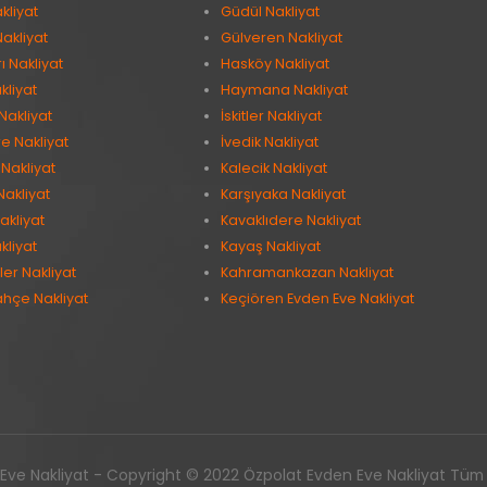
kliyat
Güdül Nakliyat
Nakliyat
Gülveren Nakliyat
 Nakliyat
Hasköy Nakliyat
kliyat
Haymana Nakliyat
Nakliyat
İskitler Nakliyat
e Nakliyat
İvedik Nakliyat
Nakliyat
Kalecik Nakliyat
Nakliyat
Karşıyaka Nakliyat
akliyat
Kavaklıdere Nakliyat
kliyat
Kayaş Nakliyat
er Nakliyat
Kahramankazan Nakliyat
ahçe Nakliyat
Keçiören Evden Eve Nakliyat
ve Nakliyat - Copyright © 2022 Özpolat Evden Eve Nakliyat Tüm ha