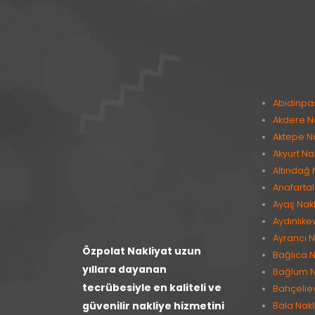
Abidinpa
Akdere Na
Aktepe Na
Akyurt Na
Altındağ 
Anafartal
Ayaş Nakl
Aydınlıke
Ayrancı N
Özpolat Nakliyat uzun
Bağlıca N
yıllara dayanan
Bağlum N
tecrübesiyle en kaliteli ve
Bahçeliev
güvenilir nakliye hizmetini
Bala Nakl