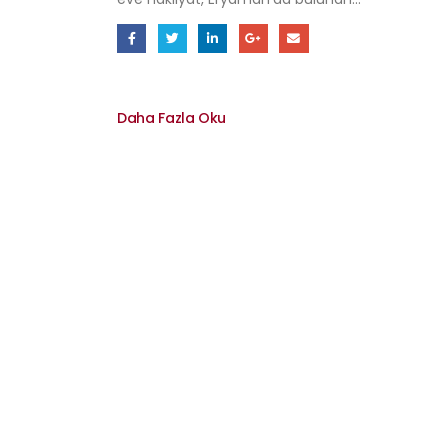
Daha Fazla Oku