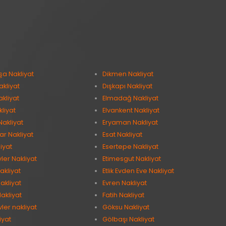
şa Nakliyat
Dikmen Nakliyat
kliyat
Dışkapı Nakliyat
kliyat
Elmadağ Nakliyat
kliyat
Elvankent Nakliyat
Nakliyat
Eryaman Nakliyat
ar Nakliyat
Esat Nakliyat
iyat
Esertepe Nakliyat
vler Nakliyat
Etimesgut Nakliyat
akliyat
Etlik Evden Eve Nakliyat
akliyat
Evren Nakliyat
akliyat
Fatih Nakliyat
ler nakliyat
Göksu Nakliyat
iyat
Gölbaşı Nakliyat