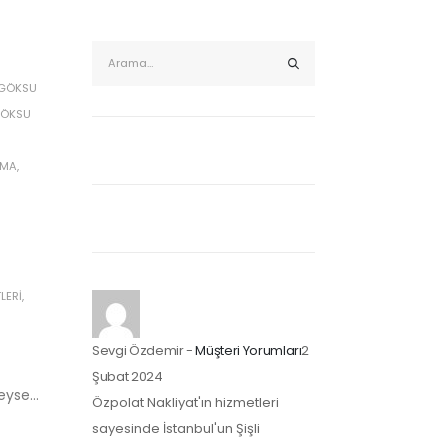
GÖKSU
ÖKSU
IMA
,
LERI
,
Sevgi Özdemir
-
Müşteri Yorumları
2
Şubat 2024
eyse...
Özpolat Nakliyat'ın hizmetleri
sayesinde İstanbul'un Şişli