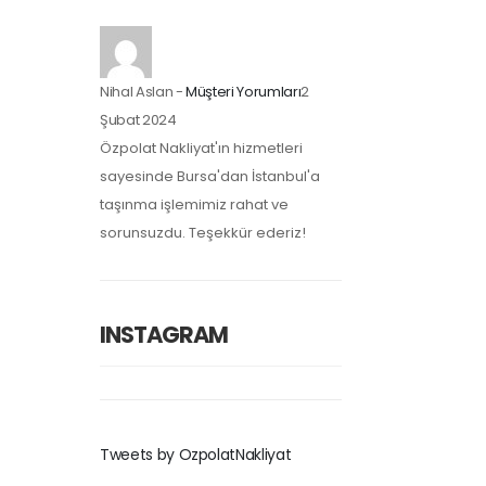
Nihal Aslan
-
Müşteri Yorumları
2
Şubat 2024
Özpolat Nakliyat'ın hizmetleri
sayesinde Bursa'dan İstanbul'a
taşınma işlemimiz rahat ve
sorunsuzdu. Teşekkür ederiz!
INSTAGRAM
Tweets by OzpolatNakliyat