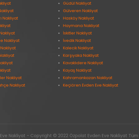
kliyat
Güdül Nakliyat
Nakliyat
Gülveren Nakliyat
 Nakliyat
Hasköy Nakliyat
kliyat
Haymana Nakliyat
Nakliyat
İskitler Nakliyat
e Nakliyat
İvedik Nakliyat
Nakliyat
Kalecik Nakliyat
Nakliyat
Karşıyaka Nakliyat
akliyat
Kavaklıdere Nakliyat
kliyat
Kayaş Nakliyat
er Nakliyat
Kahramankazan Nakliyat
ahçe Nakliyat
Keçiören Evden Eve Nakliyat
ve Nakliyat - Copyright © 2022 Özpolat Evden Eve Nakliyat Tüm ha