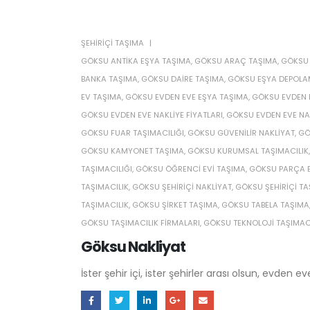
ŞEHIRIÇI TAŞIMA
GÖKSU ANTIKA EŞYA TAŞIMA
,
GÖKSU ARAÇ TAŞIMA
,
GÖKSU 
BANKA TAŞIMA
,
GÖKSU DAIRE TAŞIMA
,
GÖKSU EŞYA DEPOL
EV TAŞIMA
,
GÖKSU EVDEN EVE EŞYA TAŞIMA
,
GÖKSU EVDEN 
GÖKSU EVDEN EVE NAKLIYE FIYATLARI
,
GÖKSU EVDEN EVE NAK
GÖKSU FUAR TAŞIMACILIĞI
,
GÖKSU GÜVENILIR NAKLIYAT
,
GÖ
GÖKSU KAMYONET TAŞIMA
,
GÖKSU KURUMSAL TAŞIMACILIK
TAŞIMACILIĞI
,
GÖKSU ÖĞRENCI EVI TAŞIMA
,
GÖKSU PARÇA 
TAŞIMACILIK
,
GÖKSU ŞEHIRIÇI NAKLIYAT
,
GÖKSU ŞEHIRIÇI TA
TAŞIMACILIK
,
GÖKSU ŞIRKET TAŞIMA
,
GÖKSU TABELA TAŞIMA
GÖKSU TAŞIMACILIK FIRMALARI
,
GÖKSU TEKNOLOJI TAŞIMACI
Göksu Nakliyat
İster şehir içi, ister şehirler arası olsun, evden 