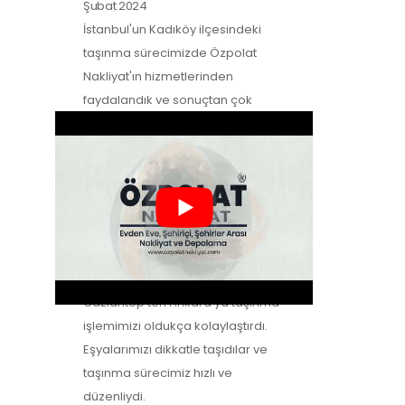
Şubat 2024
İstanbul'un Kadıköy ilçesindeki
taşınma sürecimizde Özpolat
Nakliyat'ın hizmetlerinden
faydalandık ve sonuçtan çok
mutluyuz. Eşyalarımızı özenle
taşıdılar ve yeni evimize güvenle…
Zeynep Koç
-
Müşteri Yorumları
2
Şubat 2024
Özpolat Nakliyat ile çalışmak,
Gaziantep'ten Ankara'ya taşınma
işlemimizi oldukça kolaylaştırdı.
Eşyalarımızı dikkatle taşıdılar ve
taşınma sürecimiz hızlı ve
düzenliydi.