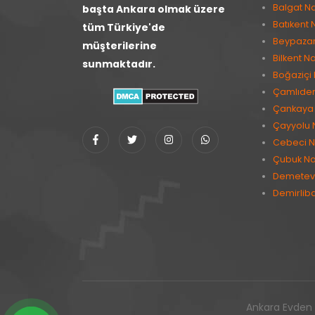
Balgat Na
başta Ankara olmak üzere
Batıkent 
tüm Türkiye'de
Beypazarı
müşterilerine
Bilkent Na
sunmaktadır.
Boğaziçi 
Çamlıder
Çankaya 
Çayyolu 
Cebeci N
Çubuk Na
Demetevl
Demirlib
Ankara Evden E