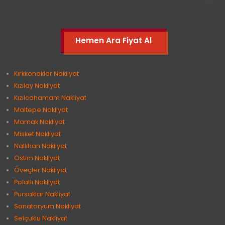
Hemen Ara Fiyat Al
Kırkkonaklar Nakliyat
Kızılay Nakliyat
Kızılcahamam Nakliyat
Maltepe Nakliyat
Mamak Nakliyat
Misket Nakliyat
Nallıhan Nakliyat
Ostim Nakliyat
Öveçler Nakliyat
Polatlı Nakliyat
Pursaklar Nakliyat
Sanatoryum Nakliyat
Selçuklu Nakliyat