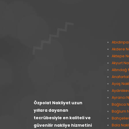
Abidinpa
Akdere Na
Aktepe Na
Akyurt Na
Altındağ 
Anafartal
Ayaş Nakl
Aydınlıke
Ayrancı N
Özpolat Nakliyat uzun
Bağlıca N
yıllara dayanan
Bağlum N
tecrübesiyle en kaliteli ve
Bahçeliev
güvenilir nakliye hizmetini
Bala Nakl