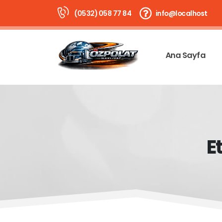
(0532) 058 77 84
info@localhost
Ana Sayfa
E