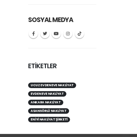
SOSYAL MEDYA
ETİKETLER
UCUZ EVDEN EVE NAKLIYAT
EVDEN EVE NAKLIYAT
ANKARA NAKLIYAT
ASANSÖRLÜ NAKLIYAT
EN IYI NAKLIYAT ŞIRKETI