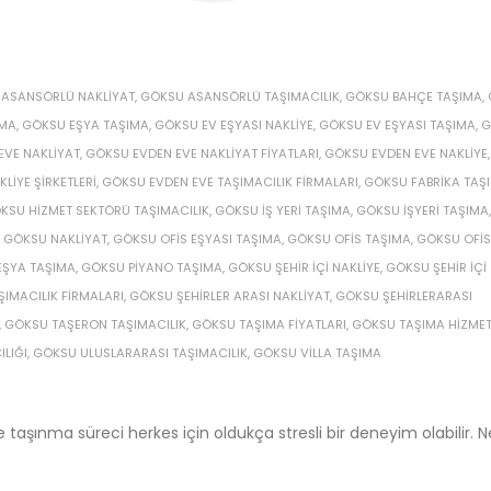
ASANSÖRLÜ NAKLIYAT
,
GÖKSU ASANSÖRLÜ TAŞIMACILIK
,
GÖKSU BAHÇE TAŞIMA
,
AMA
,
GÖKSU EŞYA TAŞIMA
,
GÖKSU EV EŞYASI NAKLIYE
,
GÖKSU EV EŞYASI TAŞIMA
,
G
EVE NAKLIYAT
,
GÖKSU EVDEN EVE NAKLIYAT FIYATLARI
,
GÖKSU EVDEN EVE NAKLIYE
,
LIYE ŞIRKETLERI
,
GÖKSU EVDEN EVE TAŞIMACILIK FIRMALARI
,
GÖKSU FABRIKA TAŞ
KSU HIZMET SEKTÖRÜ TAŞIMACILIK
,
GÖKSU IŞ YERI TAŞIMA
,
GÖKSU IŞYERI TAŞIMA
,
,
GÖKSU NAKLIYAT
,
GÖKSU OFIS EŞYASI TAŞIMA
,
GÖKSU OFIS TAŞIMA
,
GÖKSU OFIS
EŞYA TAŞIMA
,
GÖKSU PIYANO TAŞIMA
,
GÖKSU ŞEHIR IÇI NAKLIYE
,
GÖKSU ŞEHIR IÇI
ŞIMACILIK FIRMALARI
,
GÖKSU ŞEHIRLER ARASI NAKLIYAT
,
GÖKSU ŞEHIRLERARASI
,
GÖKSU TAŞERON TAŞIMACILIK
,
GÖKSU TAŞIMA FIYATLARI
,
GÖKSU TAŞIMA HIZMET
LIĞI
,
GÖKSU ULUSLARARASI TAŞIMACILIK
,
GÖKSU VILLA TAŞIMA
eve taşınma süreci herkes için oldukça stresli bir deneyim olabilir. N