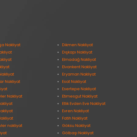
şa Nakliyat
Dikmen Nakliyat
kliyat
Dışkapı Nakliyat
kliyat
Elmadağ Nakliyat
kliyat
Elvankent Nakliyat
Nakliyat
Eryaman Nakliyat
ar Nakliyat
Esat Nakliyat
iyat
Esertepe Nakliyat
vler Nakliyat
Etimesgut Nakliyat
akliyat
Etlik Evden Eve Nakliyat
akliyat
Evren Nakliyat
akliyat
Fatih Nakliyat
ler nakliyat
Göksu Nakliyat
iyat
Gölbaşı Nakliyat