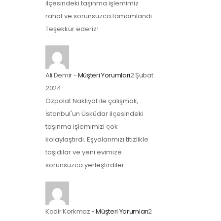
ilçesindeki taşınma işlemimiz
rahat ve sorunsuzca tamamlandı.
Teşekkür ederiz!
Ali Demir
-
Müşteri Yorumları
2 Şubat
2024
Özpolat Nakliyat ile çalışmak,
İstanbul'un Üsküdar ilçesindeki
taşınma işlemimizi çok
kolaylaştırdı. Eşyalarımızı titizlikle
taşıdılar ve yeni evimize
sorunsuzca yerleştirdiler.
Kadir Korkmaz
-
Müşteri Yorumları
2