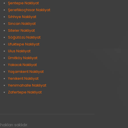
Şentepe Nakliyat
Şereflikoçhisar Nakliyat
Sıhhıye Nakliyat
Sincan Nakliyat
Siteler Nakliyat
Söğütözü Nakliyat
Ufuktepe Nakliyat
Ulus Nakliyat
Ümitköy Nakliyat
Yakacık Nakliyat
Yaşamkent Nakliyat
Yenikent Nakliyat
Yenimahalle Nakliyat
Zafertepe Nakliyat
kları saklıdır.