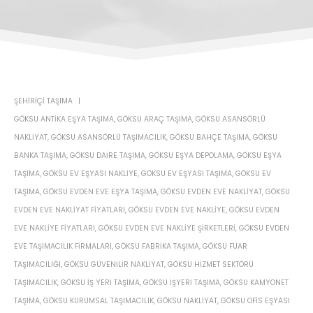
ŞEHIRIÇI TAŞIMA
GÖKSU ANTIKA EŞYA TAŞIMA
,
GÖKSU ARAÇ TAŞIMA
,
GÖKSU ASANSÖRLÜ
NAKLIYAT
,
GÖKSU ASANSÖRLÜ TAŞIMACILIK
,
GÖKSU BAHÇE TAŞIMA
,
GÖKSU
BANKA TAŞIMA
,
GÖKSU DAIRE TAŞIMA
,
GÖKSU EŞYA DEPOLAMA
,
GÖKSU EŞYA
TAŞIMA
,
GÖKSU EV EŞYASI NAKLIYE
,
GÖKSU EV EŞYASI TAŞIMA
,
GÖKSU EV
TAŞIMA
,
GÖKSU EVDEN EVE EŞYA TAŞIMA
,
GÖKSU EVDEN EVE NAKLIYAT
,
GÖKSU
EVDEN EVE NAKLIYAT FIYATLARI
,
GÖKSU EVDEN EVE NAKLIYE
,
GÖKSU EVDEN
EVE NAKLIYE FIYATLARI
,
GÖKSU EVDEN EVE NAKLIYE ŞIRKETLERI
,
GÖKSU EVDEN
EVE TAŞIMACILIK FIRMALARI
,
GÖKSU FABRIKA TAŞIMA
,
GÖKSU FUAR
TAŞIMACILIĞI
,
GÖKSU GÜVENILIR NAKLIYAT
,
GÖKSU HIZMET SEKTÖRÜ
TAŞIMACILIK
,
GÖKSU IŞ YERI TAŞIMA
,
GÖKSU IŞYERI TAŞIMA
,
GÖKSU KAMYONET
TAŞIMA
,
GÖKSU KURUMSAL TAŞIMACILIK
,
GÖKSU NAKLIYAT
,
GÖKSU OFIS EŞYASI