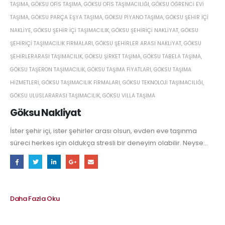
TAŞIMA
,
GÖKSU OFIS TAŞIMA
,
GÖKSU OFIS TAŞIMACILIĞI
,
GÖKSU ÖĞRENCI EVI
TAŞIMA
,
GÖKSU PARÇA EŞYA TAŞIMA
,
GÖKSU PIYANO TAŞIMA
,
GÖKSU ŞEHIR IÇI
NAKLIYE
,
GÖKSU ŞEHIR IÇI TAŞIMACILIK
,
GÖKSU ŞEHIRIÇI NAKLIYAT
,
GÖKSU
ŞEHIRIÇI TAŞIMACILIK FIRMALARI
,
GÖKSU ŞEHIRLER ARASI NAKLIYAT
,
GÖKSU
ŞEHIRLERARASI TAŞIMACILIK
,
GÖKSU ŞIRKET TAŞIMA
,
GÖKSU TABELA TAŞIMA
,
GÖKSU TAŞERON TAŞIMACILIK
,
GÖKSU TAŞIMA FIYATLARI
,
GÖKSU TAŞIMA
HIZMETLERI
,
GÖKSU TAŞIMACILIK FIRMALARI
,
GÖKSU TEKNOLOJI TAŞIMACILIĞI
,
GÖKSU ULUSLARARASI TAŞIMACILIK
,
GÖKSU VILLA TAŞIMA
Göksu Nakliyat
İster şehir içi, ister şehirler arası olsun, evden eve taşınma
süreci herkes için oldukça stresli bir deneyim olabilir. Neyse...
Daha Fazla Oku