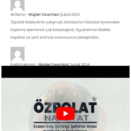
Ali Demir
-
Müşteri Yorumları
2 Şubat 2024
Özpolat Nakliyat ile çalışmak, İstanbul'un Üsküdar ilçesindeki
taşınma işlemimizi çok kolaylaştırdı. Eşyalarımızı titizlikle
taşıdılar ve yeni evimize sorunsuzca yerleştirdiler.
Kadir Korkmaz
-
Müşteri Yorumları
2 Şubat 2024
İstanbul'un Kadıköy ilçesindeki taşınma sürecimizde Özpolat
Nakliyat'ın hizmetlerinden faydalandık ve sonuçtan çok
mutluyuz. Eşyalarımızı özenle taşıdılar ve yeni evimize
güvenle…
Zeynep Koç
-
Müşteri Yorumları
2 Şubat 2024
Özpolat Nakliyat ile çalışmak, Gaziantep'ten Ankara'ya