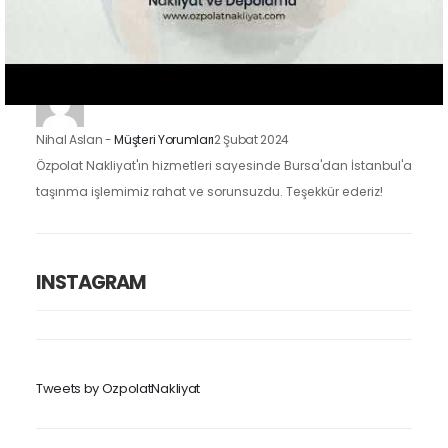
taşınma işlemimizi oldukça kolaylaştırdı. Eşyalarımızı dikkatle
taşıdılar ve taşınma sürecimiz hızlı ve düzenliydi.
Nihal Aslan
-
Müşteri Yorumları
2 Şubat 2024
Özpolat Nakliyat'ın hizmetleri sayesinde Bursa'dan İstanbul'a
taşınma işlemimiz rahat ve sorunsuzdu. Teşekkür ederiz!
INSTAGRAM
Tweets by OzpolatNakliyat