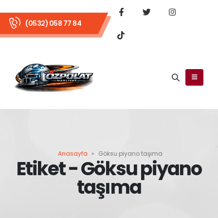
(0532) 058 77 84
Anasayfa
»
Göksu piyano taşıma
Etiket - Göksu piyano
taşıma